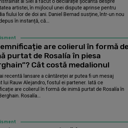
înstrăinat al Siei a făcut o declarație șocantă despre
tatea artistei, în mijlocul unei dispute aprinse pentru
a fiului lor de doi ani. Daniel Bernad susține, într-un nou
depus în instanță, că...
tisment
emnificație are colierul în formă d
ă purtat de Rosalía în piesa
rghain”? Cât costă medalionul
i recentă lansare a cântăreței ar putea fi un mesaj
t lui Rauw Alejandro, fostul ei partener. Iată ce
icație are colierul în formă de inimă purtat de Rosalía în
Berghain. Rosalía...
tisment