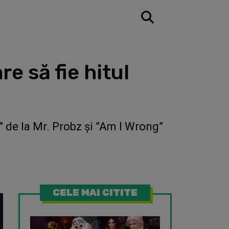
e să fie hitul
” de la Mr. Probz și ”Am I Wrong”
CELE MAI CITITE