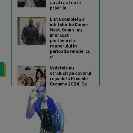
au atras toate
privirile
Lista completă a
iubitelor lui Kanye
West. Cum s-au
îmbrăcat
partenerele
rapperului în
perioada relației cu
el
Vedetele au
strălucit pe covorul
roșu de la Premiile
Grammy 2024. Ce
Rey are o piesă remixată perfectă pentru vară!
FEATURING DE SENZ
ținute speciale au
ales Taylor Swift și
Dua Lipa