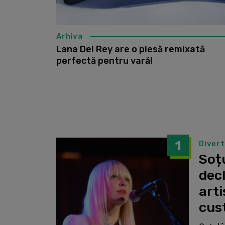
Arhiva
Lana Del Rey are o piesă remixată
perfectă pentru vară!
1
Diver
Soțu
dec
arti
cust