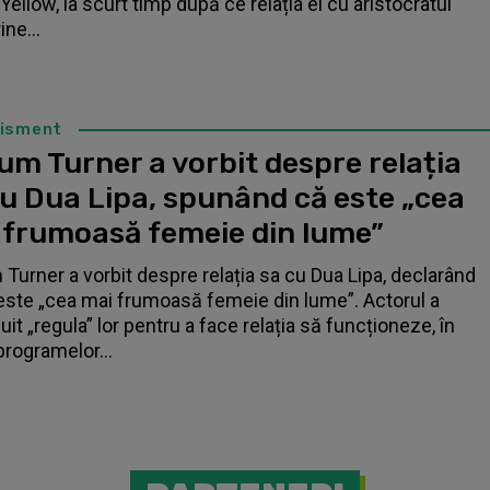
Yellow, la scurt timp după ce relația ei cu aristocratul
ne...
tisment
um Turner a vorbit despre relația
cu Dua Lipa, spunând că este „cea
 frumoasă femeie din lume”
 Turner a vorbit despre relația sa cu Dua Lipa, declarând
este „cea mai frumoasă femeie din lume”. Actorul a
it „regula” lor pentru a face relația să funcționeze, în
programelor...