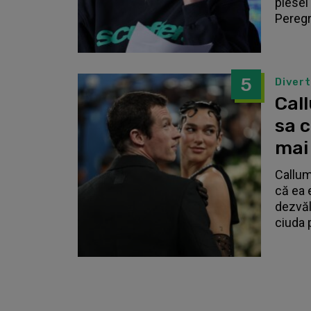
piesei 
Peregri
5
Diver
Call
sa 
mai
Callum
că ea 
dezvălu
ciuda 