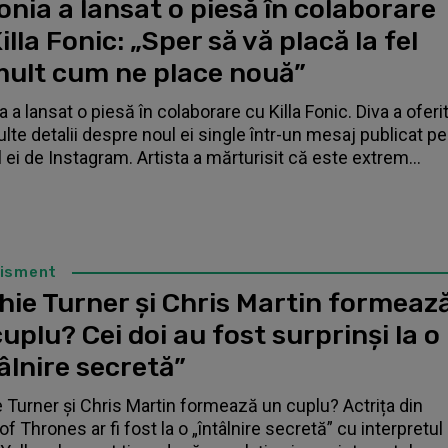
nia a lansat o piesă în colaborare
illa Fonic: „Sper să vă placă la fel
mult cum ne place nouă”
 a lansat o piesă în colaborare cu Killa Fonic. Diva a oferi
lte detalii despre noul ei single într-un mesaj publicat pe
l ei de Instagram. Artista a mărturisit că este extrem...
tisment
hie Turner și Chris Martin formeaz
uplu? Cei doi au fost surprinși la o
âlnire secretă”
 Turner și Chris Martin formează un cuplu? Actrița din
f Thrones ar fi fost la o „întâlnire secretă” cu interpretul