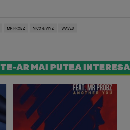
MR PROBZ
NICO & VINZ
WAVES
TE-AR MAI PUTEA INTERESA
Lana Del 