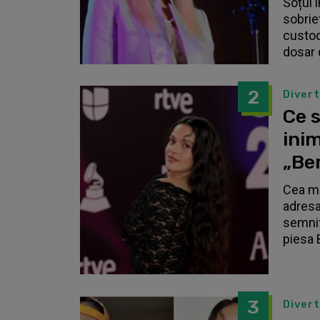
Soțul 
sobrie
custodi
dosar 
2
Diver
Ce s
inim
„Be
Cea ma
adresa
semnif
piesa 
3
Diver