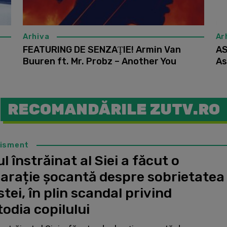
Arhiva
Ar
FEATURING DE SENZAŢIE! Armin Van
AS
Buuren ft. Mr. Probz – Another You
As
RECOMANDĂRILE ZUTV.RO
tisment
l înstrăinat al Siei a făcut o
larație șocantă despre sobrietatea
stei, în plin scandal privind
odia copilului