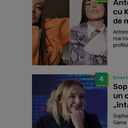
Anto
cu K
de 
Antonia
mai mu
profilu
4
Diver
Sop
un c
„înt
Sophie
Game o