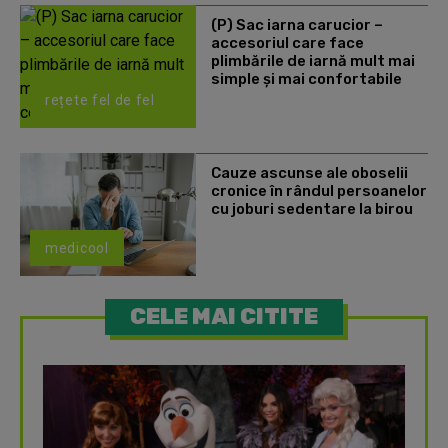
(P) Sac iarna carucior –
accesoriul care face
plimbările de iarnă mult mai
simple și mai confortabile
rețete fel de fel
Cauze ascunse ale oboselii
cronice în rândul persoanelor
cu joburi sedentare la birou
medicool
CELE MAI CITITE