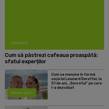
hellotaste
Cum să păstrezi cafeaua proaspătă:
sfatul experților
Cum se menţine în formă
soţia lui Leonard Doroftei, la
51 de ani. „Secretul” pe care
l-a dezvăluit
antena sport