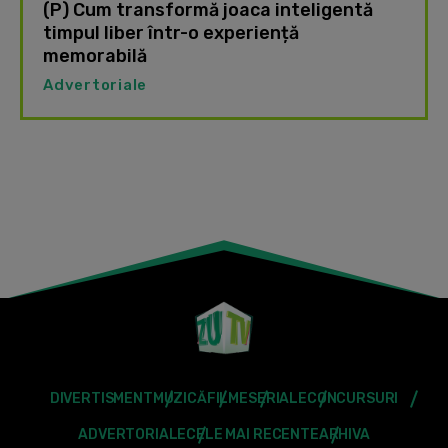
(P) Cum transformă joaca inteligentă
timpul liber într-o experiență
memorabilă
Advertoriale
DIVERTISMENT
MUZICĂ
FILME
SERIALE
CONCURSURI
ADVERTORIALE
CELE MAI RECENTE
ARHIVA