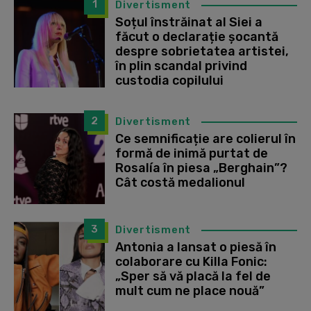
1
Divertisment
Soțul înstrăinat al Siei a
făcut o declarație șocantă
despre sobrietatea artistei,
în plin scandal privind
custodia copilului
2
Divertisment
Ce semnificație are colierul în
formă de inimă purtat de
Rosalía în piesa „Berghain”?
Cât costă medalionul
3
Divertisment
Antonia a lansat o piesă în
colaborare cu Killa Fonic:
„Sper să vă placă la fel de
mult cum ne place nouă”