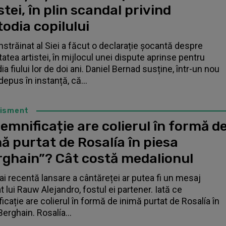
stei, în plin scandal privind
odia copilului
înstrăinat al Siei a făcut o declarație șocantă despre
tatea artistei, în mijlocul unei dispute aprinse pentru
a fiului lor de doi ani. Daniel Bernad susține, într-un nou
depus în instanță, că...
tisment
emnificație are colierul în formă d
ă purtat de Rosalía în piesa
rghain”? Cât costă medalionul
i recentă lansare a cântăreței ar putea fi un mesaj
t lui Rauw Alejandro, fostul ei partener. Iată ce
icație are colierul în formă de inimă purtat de Rosalía în
Berghain. Rosalía...