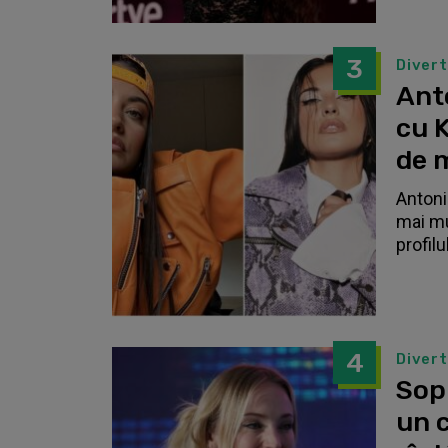
3
Diver
Anto
cu K
de 
Antonia
mai mu
profilu
4
Diver
Sop
un c