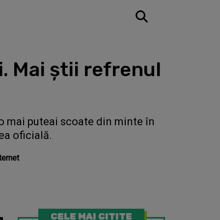
 Mai ştii refrenul
o mai puteai scoate din minte în
a oficială.
ternet
CELE MAI CITITE