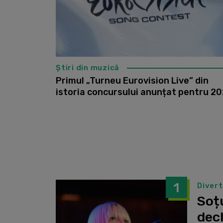
Știri din muzică
Primul „Turneu Eurovision Live” din
istoria concursului anunțat pentru 2
1
Diver
Soțu
dec