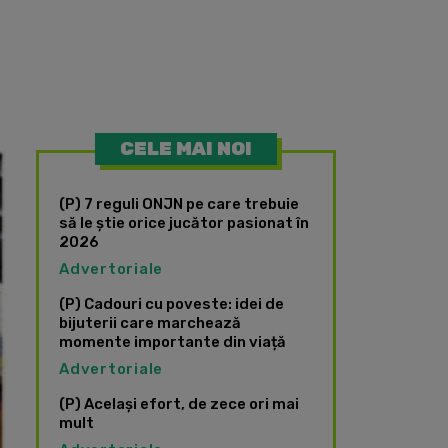
CELE MAI NOI
(P) 7 reguli ONJN pe care trebuie
să le știe orice jucător pasionat în
2026
Advertoriale
(P) Cadouri cu poveste: idei de
bijuterii care marchează
momente importante din viață
Advertoriale
(P) Același efort, de zece ori mai
mult