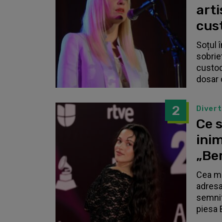
arti
cust
Soțul 
sobrie
custodi
dosar 
2
Diver
Ce s
inim
„Be
Cea ma
adresa
semnif
piesa 