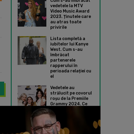
Cum s-au îmbrăcat
vedetele la MTV
Video Music Award
2023. Ținutele care
au atras toate
privirile
Lista completă a
iubitelor lui Kanye
West. Cum s-au
îmbrăcat
partenerele
rapperului în
perioada relației cu
el
Vedetele au
strălucit pe covorul
roșu de la Premiile
Grammy 2024. Ce
urneu Eurovision Live” din istoria concursului anunțat pentru 2026
Grupul K-pop BTS a 
ținute speciale au
ales Taylor Swift și
Dua Lipa