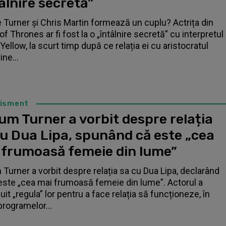
âlnire secretă”
 Turner și Chris Martin formează un cuplu? Actrița din
f Thrones ar fi fost la o „întâlnire secretă” cu interpretul
Yellow, la scurt timp după ce relația ei cu aristocratul
ne...
tisment
um Turner a vorbit despre relația
cu Dua Lipa, spunând că este „cea
 frumoasă femeie din lume”
 Turner a vorbit despre relația sa cu Dua Lipa, declarând
este „cea mai frumoasă femeie din lume”. Actorul a
it „regula” lor pentru a face relația să funcționeze, în
programelor...