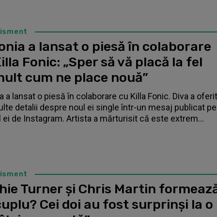
tisment
nia a lansat o piesă în colaborare
illa Fonic: „Sper să vă placă la fel
mult cum ne place nouă”
 a lansat o piesă în colaborare cu Killa Fonic. Diva a oferi
lte detalii despre noul ei single într-un mesaj publicat pe
l ei de Instagram. Artista a mărturisit că este extrem...
tisment
hie Turner și Chris Martin formeaz
uplu? Cei doi au fost surprinși la o