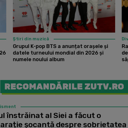
Știri din muzică
Di
Grupul K-pop BTS a anunțat orașele și
Ra
026
datele turneului mondial din 2026 și
de
numele noului album
să
RECOMANDĂRILE ZUTV.RO
tisment
l înstrăinat al Siei a făcut o
larație șocantă despre sobrietatea