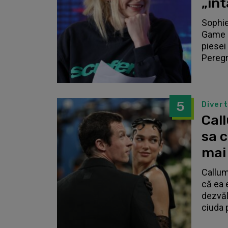
„înt
Sophie
Game o
piesei 
Peregri
5
Diver
Call
sa 
mai
Callum
că ea 
dezvălu
ciuda 