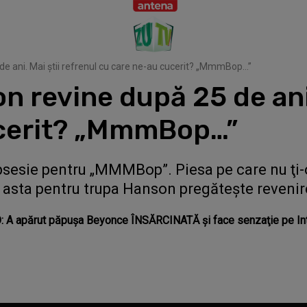
e ani. Mai ştii refrenul cu care ne-au cucerit? „MmmBop…”
 revine după 25 de ani.
ucerit? „MmmBop…”
obsesie pentru „MMMBop”. Piesa pe care nu ţi-
i asta pentru trupa Hanson pregăteşte revenire
 A apărut păpuşa Beyonce ÎNSĂRCINATĂ şi face senzaţie pe In