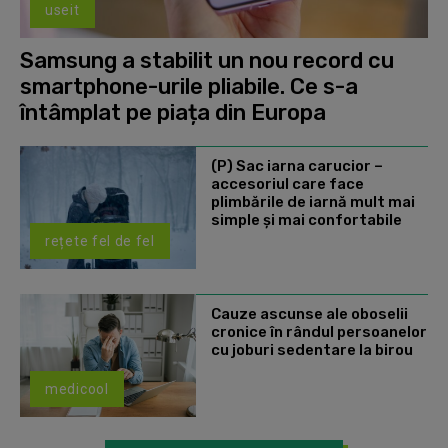
useit
Samsung a stabilit un nou record cu
smartphone-urile pliabile. Ce s-a
întâmplat pe piața din Europa
(P) Sac iarna carucior –
accesoriul care face
plimbările de iarnă mult mai
simple și mai confortabile
rețete fel de fel
Cauze ascunse ale oboselii
cronice în rândul persoanelor
cu joburi sedentare la birou
medicool