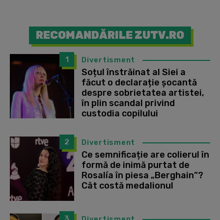
RECOMANDĂRILE ZUTV.RO
1
Divertisment
Soțul înstrăinat al Siei a
făcut o declarație șocantă
despre sobrietatea artistei,
în plin scandal privind
custodia copilului
2
Divertisment
Ce semnificație are colierul în
formă de inimă purtat de
Rosalía în piesa „Berghain”?
Cât costă medalionul
3
Divertisment