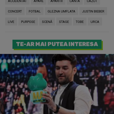
ACCIDENTAT
APARE
APARITII
CANTA
CAZUT
CONCERT
FOTBAL
GLEZNA UMFLATA
JUSTIN BIEBER
LIVE
PURPOSE
SCENĂ
STAGE
TOBE
URCA
TE-AR MAI PUTEA INTERESA