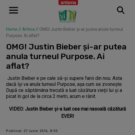
Home
//
Arhiva
//
OMG! Justin Bieber şi-ar putea anula turneul
Purpose. Ai aflat?
OMG! Justin Bieber şi-ar putea
anula turneul Purpose. Ai
aflat?
Justin Bieber e pe cale să-şi supere fanii din nou. Asta
dacă îşi va anula turneul Purpose, aşa cum se zvoneşte.
După ce săptămâna trecută a luat căzătura vieţii lui şi a
picat în gol de la circa 2 metri, acum e rănit.
VIDEO: Justin Bieber și-a luat cea mai nasoală căzătură
EVER!
Publicat: 27 iunie 2016, 8:03