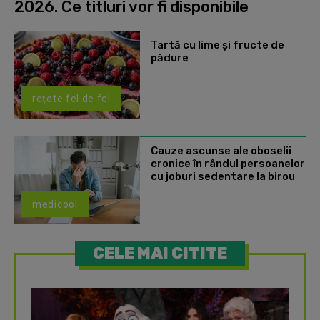
2026. Ce titluri vor fi disponibile
Tartă cu lime și fructe de
pădure
rețete fel de fel
Cauze ascunse ale oboselii
cronice în rândul persoanelor
cu joburi sedentare la birou
medicool
CELE MAI CITITE