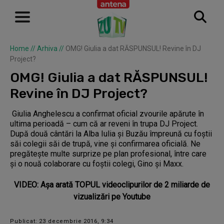
Home
//
Arhiva
//
OMG! Giulia a dat RĂSPUNSUL! Revine în DJ
Project?
OMG! Giulia a dat RĂSPUNSUL!
Revine în DJ Project?
Giulia Anghelescu a confirmat oficial zvourile apărute în
ultima perioadă – cum că ar reveni în trupa DJ Project.
După două cântări la Alba Iulia şi Buzău împreună cu foştii
săi colegii săi de trupă, vine şi confirmarea oficială. Ne
pregăteşte multe surprize pe plan profesional, între care
şi o nouă colaborare cu foștii colegi, Gino și Maxx.
VIDEO: Aşa arată TOPUL videoclipurilor de 2 miliarde de
vizualizări pe Youtube
Publicat: 23 decembrie 2016, 9:34