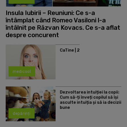
Insula Iubirii – Reuniuni: Ce s-a
întâmplat când Romeo Vasiloni l-a
întâlnit pe Răzvan Kovacs. Ce s-a aflat
despre concurent
CaTine | 2
medicool
Dezvoltarea intuiției la copii:
Cum să-ți înveți copilul să își
asculte intuiția și să ia decizii
bune
depărinți