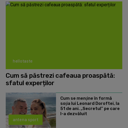
hellotaste
Cum să păstrezi cafeaua proaspătă:
sfatul experților
Cum se menţine în formă
soţia lui Leonard Doroftei, la
51 de ani. „Secretul” pe care
l-a dezvăluit
antena sport