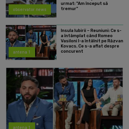
urmat: "Am început să
tremur"
observator news
Insula Iubirii – Reuniuni: Ce s-
a întâmplat când Romeo
Vasiloni l-a întâlnit pe Răzvan
Kovacs. Ce s-a aflat despre
concurent
antena 1
antena 1