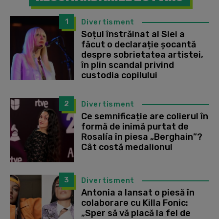
1
Divertisment
Soțul înstrăinat al Siei a
făcut o declarație șocantă
despre sobrietatea artistei,
în plin scandal privind
custodia copilului
2
Divertisment
Ce semnificație are colierul în
formă de inimă purtat de
Rosalía în piesa „Berghain”?
Cât costă medalionul
3
Divertisment
Antonia a lansat o piesă în
colaborare cu Killa Fonic:
„Sper să vă placă la fel de