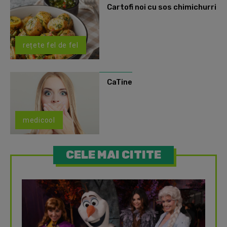
Cartofi noi cu sos chimichurri
rețete fel de fel
CaTine
medicool
CELE MAI CITITE