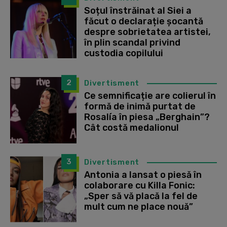
Soțul înstrăinat al Siei a
făcut o declarație șocantă
despre sobrietatea artistei,
în plin scandal privind
custodia copilului
2
Divertisment
Ce semnificație are colierul în
formă de inimă purtat de
Rosalía în piesa „Berghain”?
Cât costă medalionul
3
Divertisment
Antonia a lansat o piesă în
colaborare cu Killa Fonic:
„Sper să vă placă la fel de
mult cum ne place nouă”