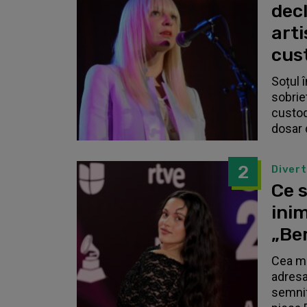
dec
arti
cust
Soțul 
sobrie
custodi
dosar 
2
Diver
Ce s
inim
„Be
Cea ma
adresa
semnif