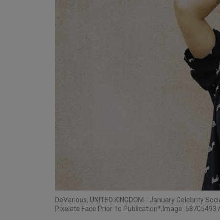
De
Various, UNITED KINGDOM - January Celebrity Socia
Pixelate Face Prior To Publication*,Image: 587054937