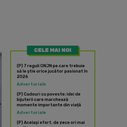
CELE MAI NOI
(P) 7 reguli ONJN pe care trebuie
să le știe orice jucător pasionat în
2026
Advertoriale
(P) Cadouri cu poveste: idei de
bijuterii care marchează
momente importante din viață
Advertoriale
(P) Același efort, de zece ori mai