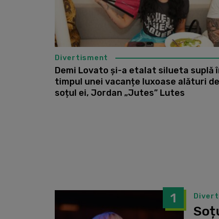
Divertisment
Demi Lovato și-a etalat silueta suplă 
timpul unei vacanțe luxoase alături d
soțul ei, Jordan „Jutes” Lutes
1
Diver
Soțu