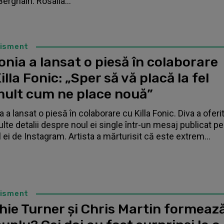
Berghain. Rosalía...
tisment
nia a lansat o piesă în colaborare
illa Fonic: „Sper să vă placă la fel
mult cum ne place nouă”
 a lansat o piesă în colaborare cu Killa Fonic. Diva a oferi
lte detalii despre noul ei single într-un mesaj publicat pe
l ei de Instagram. Artista a mărturisit că este extrem...
tisment
hie Turner și Chris Martin formeaz