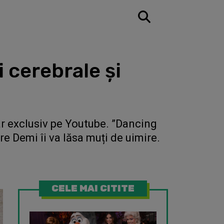
i cerebrale și
r exclusiv pe Youtube. ”Dancing
pre Demi îi va lăsa muți de uimire.
CELE MAI CITITE