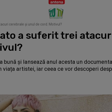
tacuri cerebrale și unul de cord. Motivul?
to a suferit trei atacur
ivul?
ea bună și lansează anul acesta un documenta
în viața artistei, iar ceea ce vor descoperi des