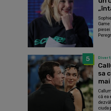
un c
„înt
Sophie
Game o
piesei 
Peregri
5
Diver
Call
sa 
mai
Callum
că ea 
dezvălu
ciuda 