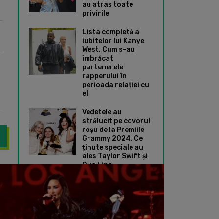
au atras toate
privirile
Lista completă a
iubitelor lui Kanye
West. Cum s-au
îmbrăcat
partenerele
rapperului în
perioada relației cu
el
Vedetele au
strălucit pe covorul
roșu de la Premiile
Grammy 2024. Ce
ținute speciale au
ales Taylor Swift și
Dua Lipa
to și-a etalat silueta suplă în timpul unei vacanțe luxoase alătur
Demi Lovato s-a căs