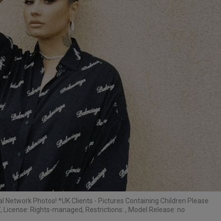
l Network Photos! *UK Clients - Pictures Containing Children Please
, License: Rights-managed, Restrictions: , Model Release: no