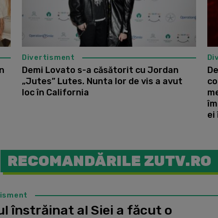
Divertisment
Di
în
Demi Lovato s-a căsătorit cu Jordan
De
e
„Jutes” Lutes. Nunta lor de vis a avut
co
loc în California
me
îm
ei
RECOMANDĂRILE ZUTV.RO
tisment
l înstrăinat al Siei a făcut o