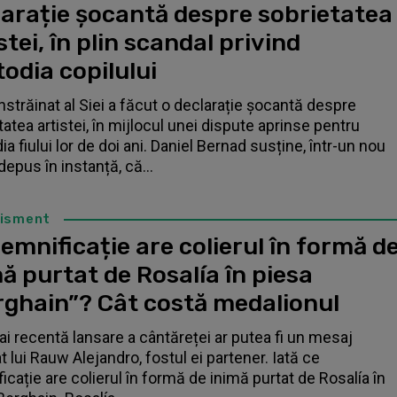
larație șocantă despre sobrietatea
stei, în plin scandal privind
odia copilului
înstrăinat al Siei a făcut o declarație șocantă despre
tatea artistei, în mijlocul unei dispute aprinse pentru
a fiului lor de doi ani. Daniel Bernad susține, într-un nou
depus în instanță, că...
tisment
emnificație are colierul în formă d
ă purtat de Rosalía în piesa
rghain”? Cât costă medalionul
i recentă lansare a cântăreței ar putea fi un mesaj
t lui Rauw Alejandro, fostul ei partener. Iată ce
icație are colierul în formă de inimă purtat de Rosalía în