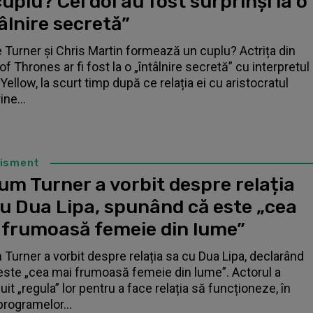
uplu? Cei doi au fost surprinși la o
âlnire secretă”
 Turner și Chris Martin formează un cuplu? Actrița din
f Thrones ar fi fost la o „întâlnire secretă” cu interpretul
Yellow, la scurt timp după ce relația ei cu aristocratul
ne...
tisment
um Turner a vorbit despre relația
cu Dua Lipa, spunând că este „cea
 frumoasă femeie din lume”
 Turner a vorbit despre relația sa cu Dua Lipa, declarând
este „cea mai frumoasă femeie din lume”. Actorul a
it „regula” lor pentru a face relația să funcționeze, în
programelor...