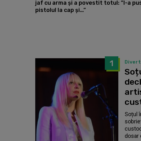
jaf cu arma și a povestit totul: ”I-a pu
pistolul la cap și…”
1
Diver
Soțu
dec
arti
cust
Soțul 
sobrie
custodi
dosar 