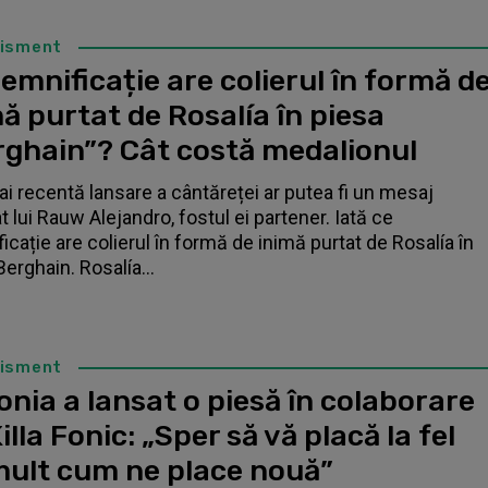
tisment
emnificație are colierul în formă d
ă purtat de Rosalía în piesa
rghain”? Cât costă medalionul
i recentă lansare a cântăreței ar putea fi un mesaj
t lui Rauw Alejandro, fostul ei partener. Iată ce
icație are colierul în formă de inimă purtat de Rosalía în
Berghain. Rosalía...
tisment
nia a lansat o piesă în colaborare
illa Fonic: „Sper să vă placă la fel
mult cum ne place nouă”