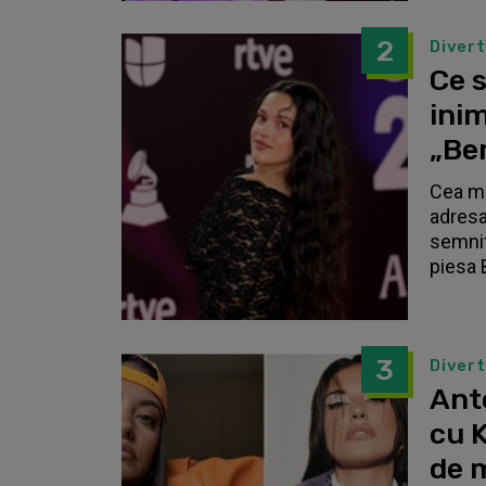
2
Diver
Ce s
inim
„Be
Cea ma
adresa
semnif
piesa 
3
Diver
Anto
cu K
de 