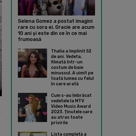
Selena Gomez a postat imagini
rare cu sora ei. Gracie are acum
10 ani și este din ce în ce mai
frumoasă
Thalia a împlinit 52
de ani. Vedeta,
filmată într-un
costum de baie
minuscul. A uimit pe
toată lumea cu felul
în care arată
Cum s-au îmbrăcat
vedetele la MTV
Video Music Award
2023. Ținutele care
au atras toate
privirile
Lista completă a