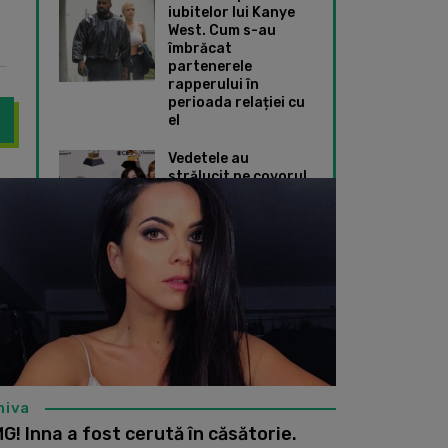
iubitelor lui Kanye
West. Cum s-au
îmbrăcat
partenerele
rapperului în
perioada relației cu
el
Vedetele au
strălucit pe covorul
?! Inna a fost victima unui jaf cu arma și a povestit totul: ”I-a pu
VIDEO: Inna are cei
roșu de la Premiile
Grammy 2024. Ce
ținute speciale au
ales Taylor Swift și
Dua Lipa
hiva
G! Inna a fost cerută în căsătorie.