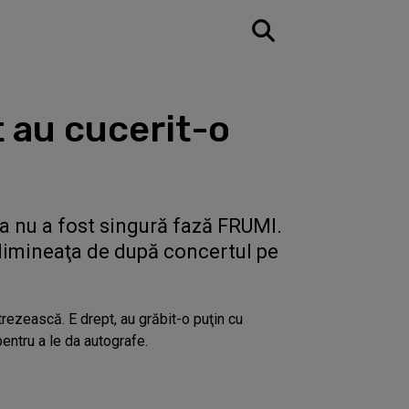
t au cucerit-o
ea nu a fost singură fază FRUMI.
n dimineaţa de după concertul pe
rezească. E drept, au grăbit-o puţin cu
pentru a le da autografe.