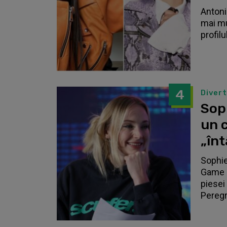
Antonia
mai mu
profilu
4
Diver
Sop
un c
„înt
Sophie
Game o
piesei 
Peregri