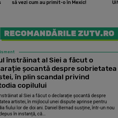
s
să vezi cum au primit-o în Mexic!
Ui
RECOMANDĂRILE ZUTV.RO
tisment
l înstrăinat al Siei a făcut o
larație șocantă despre sobrietatea
stei, în plin scandal privind
odia copilului
înstrăinat al Siei a făcut o declarație șocantă despre
tatea artistei, în mijlocul unei dispute aprinse pentru
a fiului lor de doi ani. Daniel Bernad susține, într-un nou
depus în instanță, că...