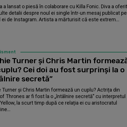
 a lansat o piesă în colaborare cu Killa Fonic. Diva a oferi
lte detalii despre noul ei single într-un mesaj publicat pe
l ei de Instagram. Artista a mărturisit că este extrem...
tisment
hie Turner și Chris Martin formeaz
uplu? Cei doi au fost surprinși la o
âlnire secretă”
 Turner și Chris Martin formează un cuplu? Actrița din
f Thrones ar fi fost la o „întâlnire secretă” cu interpretul
Yellow, la scurt timp după ce relația ei cu aristocratul
ne...