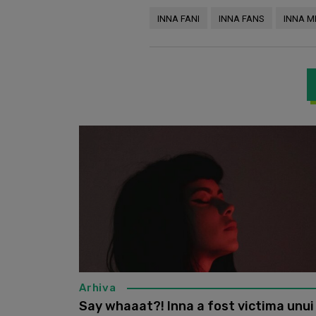
INNA FANI
INNA FANS
INNA M
Arhiva
Say whaaat?! Inna a fost victima unui