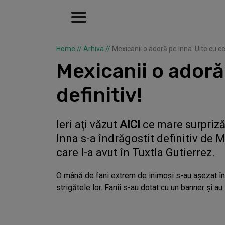
Home
//
Arhiva
//
Mexicanii o adoră pe Inna. Uite cu ce
Mexicanii o adoră
definitiv!
Ieri aţi văzut
AICI
ce mare surpriză
Inna s-a îndrăgostit definitiv de 
care l-a avut în Tuxtla Gutierrez.
O mână de fani extrem de inimoşi s-au aşezat în 
strigătele lor. Fanii s-au dotat cu un banner şi au