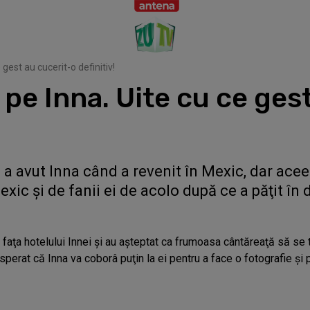
 gest au cucerit-o definitiv!
 pe Inna. Uite cu ce ges
 a avut Inna când a revenit în Mexic, dar ace
Mexic şi de fanii ei de acolo după ce a păţit î
faţa hotelului Innei şi au aşteptat ca frumoasa cântăreaţă să se t
 sperat că Inna va coborâ puţin la ei pentru a face o fotografie şi 