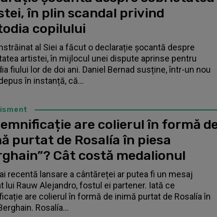
stei, în plin scandal privind
odia copilului
înstrăinat al Siei a făcut o declarație șocantă despre
tatea artistei, în mijlocul unei dispute aprinse pentru
a fiului lor de doi ani. Daniel Bernad susține, într-un nou
depus în instanță, că...
tisment
emnificație are colierul în formă d
ă purtat de Rosalía în piesa
rghain”? Cât costă medalionul
i recentă lansare a cântăreței ar putea fi un mesaj
t lui Rauw Alejandro, fostul ei partener. Iată ce
icație are colierul în formă de inimă purtat de Rosalía în
Berghain. Rosalía...