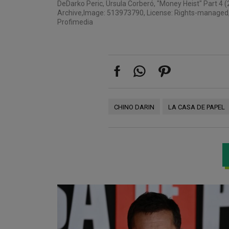
De
Darko Peric, Úrsula Corberó, "Money Heist" Part 4 
Archive,Image: 513973790, License: Rights-managed, Res
Profimedia
CHINO DARIN
LA CASA DE PAPEL