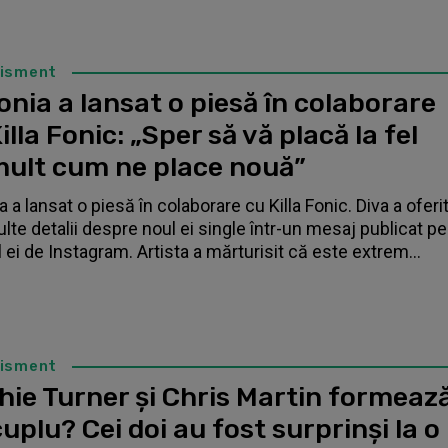
tisment
nia a lansat o piesă în colaborare
illa Fonic: „Sper să vă placă la fel
mult cum ne place nouă”
 a lansat o piesă în colaborare cu Killa Fonic. Diva a oferi
lte detalii despre noul ei single într-un mesaj publicat pe
l ei de Instagram. Artista a mărturisit că este extrem...
tisment
hie Turner și Chris Martin formeaz
uplu? Cei doi au fost surprinși la o