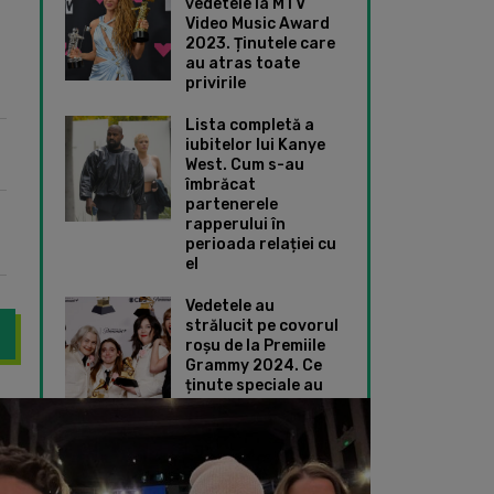
vedetele la MTV
Video Music Award
2023. Ținutele care
au atras toate
privirile
Lista completă a
iubitelor lui Kanye
West. Cum s-au
îmbrăcat
partenerele
rapperului în
perioada relației cu
el
Vedetele au
strălucit pe covorul
roșu de la Premiile
Grammy 2024. Ce
ținute speciale au
ales Taylor Swift și
 universul „La Casa de Papel”. Primul trailer pentru „Berlin” este a
Neymar a jucat în „
Dua Lipa