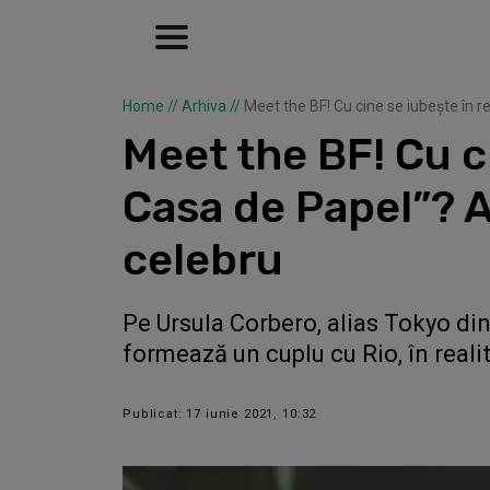
Home
//
Arhiva
//
Meet the BF! Cu cine se iubește în re
Meet the BF! Cu ci
Casa de Papel”? Ar
celebru
Pe Ursula Corbero, alias Tokyo di
formează un cuplu cu Rio, în reali
Publicat: 17 iunie 2021, 10:32