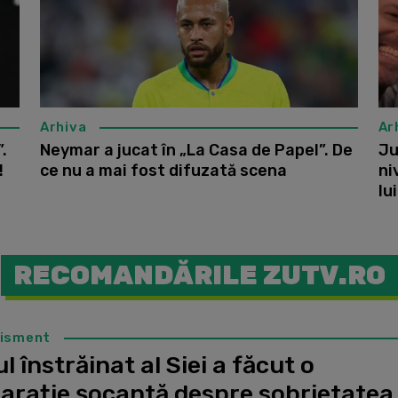
Arhiva
Ar
.
Neymar a jucat în „La Casa de Papel”. De
Ju
!
ce nu a mai fost difuzată scena
ni
lu
RECOMANDĂRILE ZUTV.RO
tisment
l înstrăinat al Siei a făcut o
larație șocantă despre sobrietatea