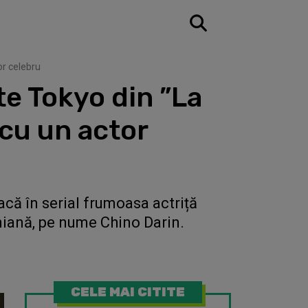
or celebru
te Tokyo din ”La
 cu un actor
că în serial frumoasa actriță
iniană, pe nume Chino Darin.
CELE MAI CITITE