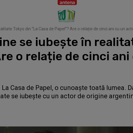
alitate Tokyo din ”La Casa de Papel”? Are o relație de cinci ani cu un act
ne se iubește în realita
e o relație de cinci ani
n La Casa de Papel, o cunoaște toată lumea. Da
tate se iubește cu un actor de origine argent