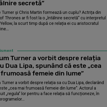
âlnire secretă”
 Turner și Chris Martin formează un cuplu? Actrița din
f Thrones ar fi fost la o „întâlnire secretă” cu interpretul
Yellow, la scurt timp după ce relația ei cu aristocratul
ne...
tisment
um Turner a vorbit despre relația
cu Dua Lipa, spunând că este „cea
 frumoasă femeie din lume”
 Turner a vorbit despre relația sa cu Dua Lipa, declarând
este „cea mai frumoasă femeie din lume”. Actorul a
it „regula” lor pentru a face relația să funcționeze, în
programelor...