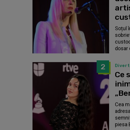
arti
cust
Soțul 
sobrie
custodi
dosar 
2
Diver
Ce s
inim
„Be
Cea ma
adresa
semnif
piesa 