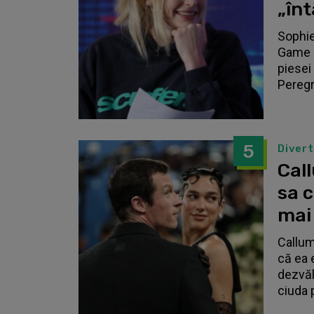
„înt
Sophie
Game o
piesei 
Peregri
5
Diver
Call
sa 
mai
Callum
că ea 
dezvălu
ciuda 