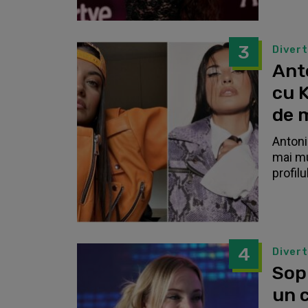
3
Diver
Anto
cu K
de 
Antonia
mai mu
profilu
4
Diver
Sop
un c