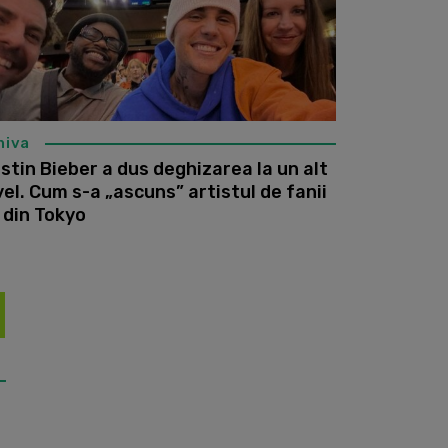
hiva
stin Bieber a dus deghizarea la un alt
vel. Cum s-a „ascuns” artistul de fanii
i din Tokyo