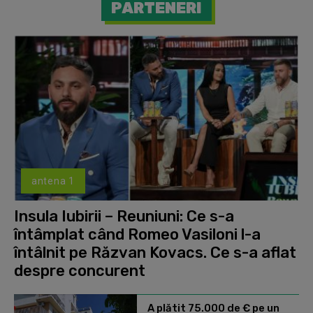
PARTENERI
antena 1
Insula Iubirii – Reuniuni: Ce s-a
întâmplat când Romeo Vasiloni l-a
întâlnit pe Răzvan Kovacs. Ce s-a aflat
despre concurent
A plătit 75.000 de € pe un