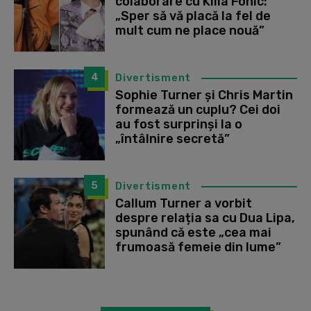
colaborare cu Killa Fonic:
„Sper să vă placă la fel de
mult cum ne place nouă”
4
Divertisment
Sophie Turner și Chris Martin
formează un cuplu? Cei doi
au fost surprinși la o
„întâlnire secretă”
5
Divertisment
Callum Turner a vorbit
despre relația sa cu Dua Lipa,
spunând că este „cea mai
frumoasă femeie din lume”