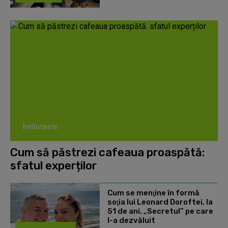
hellotaste
Cum să păstrezi cafeaua proaspătă:
sfatul experților
Cum se menţine în formă
soţia lui Leonard Doroftei, la
51 de ani. „Secretul” pe care
l-a dezvăluit