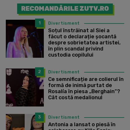
RECOMANDĂRILE ZUTV.RO
1
Divertisment
Soțul înstrăinat al Siei a
făcut o declarație șocantă
despre sobrietatea artistei,
în plin scandal privind
custodia copilului
2
Divertisment
Ce semnificație are colierul în
formă de inimă purtat de
Rosalía în piesa „Berghain”?
Cât costă medalionul
3
Divertisment
Antonia a lansat o piesă în