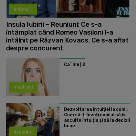
antena 1
Insula Iubirii – Reuniuni: Ce s-a
întâmplat când Romeo Vasiloni l-a
întâlnit pe Răzvan Kovacs. Ce s-a aflat
despre concurent
CaTine | 2
medicool
Dezvoltarea intuiției la copii:
Cum să-ți înveți copilul să își
asculte intuiția și să ia decizii
bune
depărinți