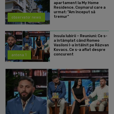
apartament la My Home
Residence. Coşmarul care a
urmat: "Am început să
tremur"
observator news
Insula Iubirii – Reuniuni: Ce s-
a întâmplat când Romeo
Vasiloni l-a întâlnit pe Răzvan
Kovacs. Ce s-a aflat despre
concurent
antena 1