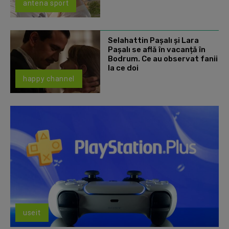
antena sport
Selahattin Paşalı și Lara
Paşalı se află în vacanță în
Bodrum. Ce au observat fanii
la ce doi
happy channel
useit