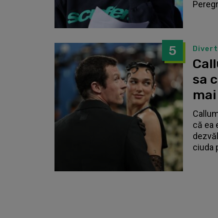
Peregri
5
Diver
Call
sa 
mai
Callum
că ea 
dezvălu
ciuda 