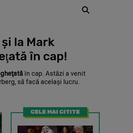
şi la Mark
ţată în cap!
ngheţată
în cap. Astăzi a venit
berg, să facă acelaşi lucru.
CELE MAI CITITE