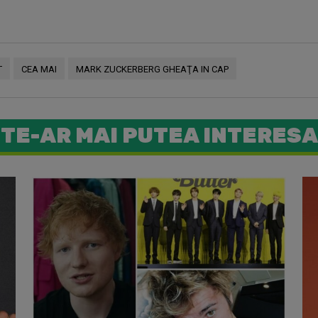
T
CEA MAI
MARK ZUCKERBERG GHEAŢA IN CAP
TE-AR MAI PUTEA INTERESA
Forever yo