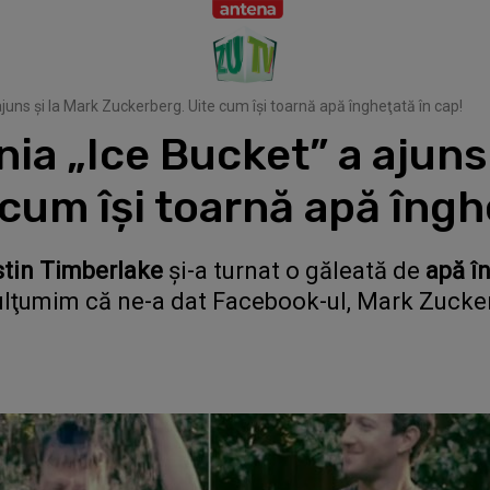
juns şi la Mark Zuckerberg. Uite cum îşi toarnă apă îngheţată în cap!
ia „Ice Bucket” a ajuns 
cum îşi toarnă apă înghe
tin Timberlake
şi-a turnat o găleată de
apă î
mulţumim că ne-a dat Facebook-ul, Mark Zucker