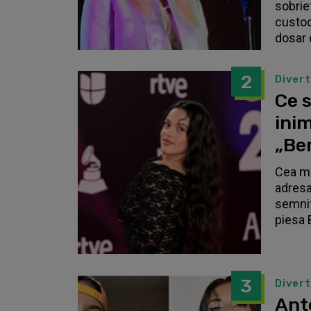
sobrie
custodi
dosar 
2
Diver
Ce s
inim
„Be
Cea ma
adresa
semnif
piesa 
3
Diver
Anto