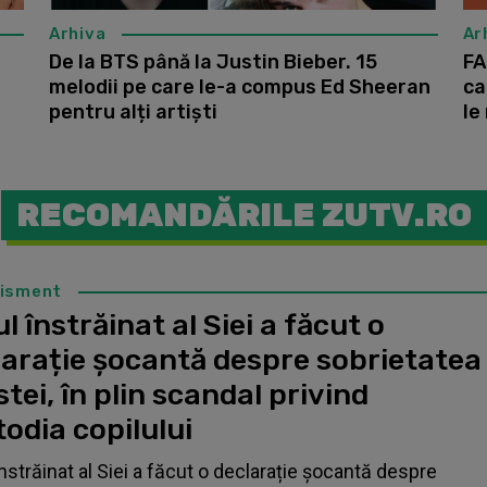
Arhiva
Ar
De la BTS până la Justin Bieber. 15
FA
melodii pe care le-a compus Ed Sheeran
ca
pentru alți artiști
le
RECOMANDĂRILE ZUTV.RO
tisment
l înstrăinat al Siei a făcut o
larație șocantă despre sobrietatea
stei, în plin scandal privind
odia copilului
înstrăinat al Siei a făcut o declarație șocantă despre