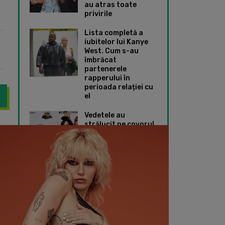
au atras toate
privirile
Lista completă a
iubitelor lui Kanye
West. Cum s-au
îmbrăcat
partenerele
rapperului în
perioada relației cu
el
Vedetele au
strălucit pe covorul
ung. 11 actori trecuți de prima tinerețe care au primit roluri de 
De la BTS până la J
roșu de la Premiile
Grammy 2024. Ce
ținute speciale au
ales Taylor Swift și
Dua Lipa