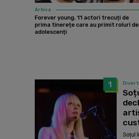
Arhiva
Forever young. 11 actori trecuți de
prima tinerețe care au primit roluri de
adolescenți
1
Diver
Soțu
dec
arti
cust
Soțul 