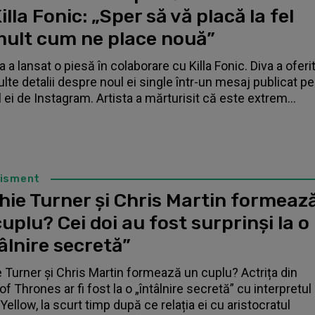
illa Fonic: „Sper să vă placă la fel
mult cum ne place nouă”
 a lansat o piesă în colaborare cu Killa Fonic. Diva a oferi
lte detalii despre noul ei single într-un mesaj publicat pe
l ei de Instagram. Artista a mărturisit că este extrem...
tisment
hie Turner și Chris Martin formeaz
uplu? Cei doi au fost surprinși la o
âlnire secretă”
 Turner și Chris Martin formează un cuplu? Actrița din
f Thrones ar fi fost la o „întâlnire secretă” cu interpretul
Yellow, la scurt timp după ce relația ei cu aristocratul