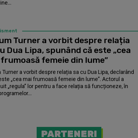
ne...
tisment
um Turner a vorbit despre relația
cu Dua Lipa, spunând că este „cea
 frumoasă femeie din lume”
 Turner a vorbit despre relația sa cu Dua Lipa, declarând
este „cea mai frumoasă femeie din lume”. Actorul a
it „regula” lor pentru a face relația să funcționeze, în
programelor...
PARTENERI