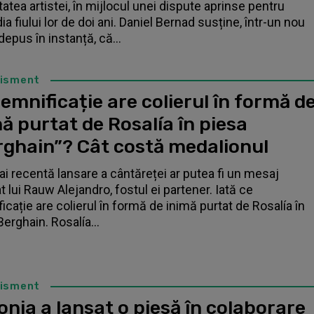
tatea artistei, în mijlocul unei dispute aprinse pentru
a fiului lor de doi ani. Daniel Bernad susține, într-un nou
depus în instanță, că...
tisment
emnificație are colierul în formă d
ă purtat de Rosalía în piesa
rghain”? Cât costă medalionul
i recentă lansare a cântăreței ar putea fi un mesaj
t lui Rauw Alejandro, fostul ei partener. Iată ce
icație are colierul în formă de inimă purtat de Rosalía în
Berghain. Rosalía...
tisment
nia a lansat o piesă în colaborare