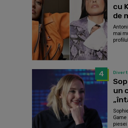
cu K
de 
Antonia
mai mu
profilu
4
Diver
Sop
un c
„înt
Sophie
Game o
piesei 