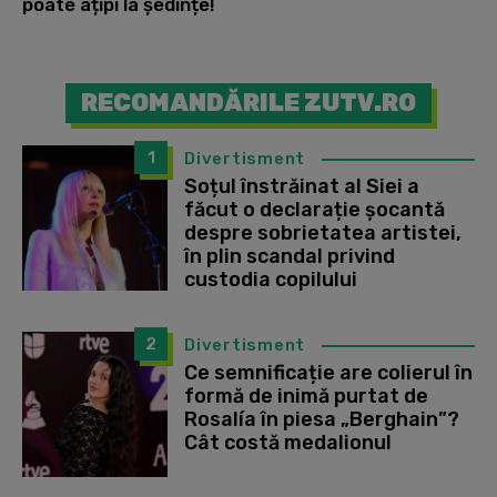
poate ațipi la ședințe!
RECOMANDĂRILE ZUTV.RO
1
Divertisment
Soțul înstrăinat al Siei a
făcut o declarație șocantă
despre sobrietatea artistei,
în plin scandal privind
custodia copilului
2
Divertisment
Ce semnificație are colierul în
formă de inimă purtat de
Rosalía în piesa „Berghain”?
Cât costă medalionul