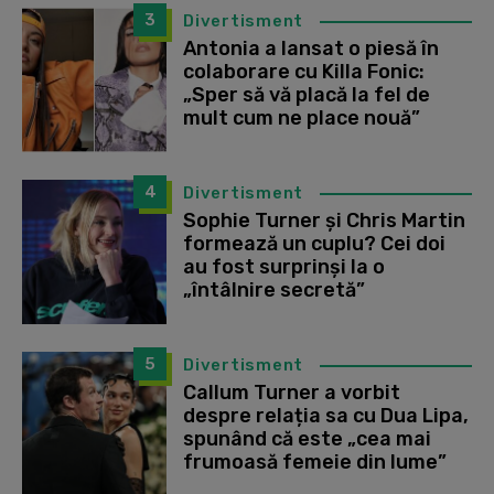
3
Divertisment
Antonia a lansat o piesă în
colaborare cu Killa Fonic:
„Sper să vă placă la fel de
mult cum ne place nouă”
4
Divertisment
Sophie Turner și Chris Martin
formează un cuplu? Cei doi
au fost surprinși la o
„întâlnire secretă”
5
Divertisment
Callum Turner a vorbit
despre relația sa cu Dua Lipa,
spunând că este „cea mai
frumoasă femeie din lume”