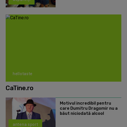
hellotaste
CaTine.ro
Motivul incredibil pentru
care Dumitru Dragomir nu a
băut niciodată alcool
antena sport