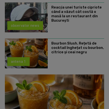
Reacţia unei turiste cipriote
când a văzut cât costă o
masă la un restaurant din
Bucureşti
observator news
Bourbon Slush. Rețetă de
cocktail înghețat cu bourbon,
citrice și ceai negru
antena 1