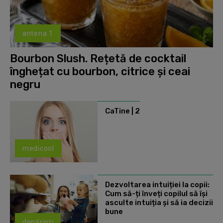
antena 1
Bourbon Slush. Rețetă de cocktail
înghețat cu bourbon, citrice și ceai
negru
CaTine | 2
medicool
Dezvoltarea intuiției la copii:
Cum să-ți înveți copilul să își
asculte intuiția și să ia decizii
bune
depărinți