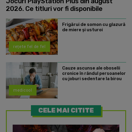
Jocuri PlayStation Plus din august
2026. Ce titluri vor fi disponibile
Frigărui de somon cu glazură
de miere și usturoi
rețete fel de fel
Cauze ascunse ale oboselii
cronice în rândul persoanelor
cu joburi sedentare la birou
medicool
CELE MAI CITITE