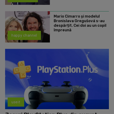
Mario Cimarro și modelul
Bronislava Gregušová s-au
despărțit. Cei doi au un copil
împreună
happy channel
useit