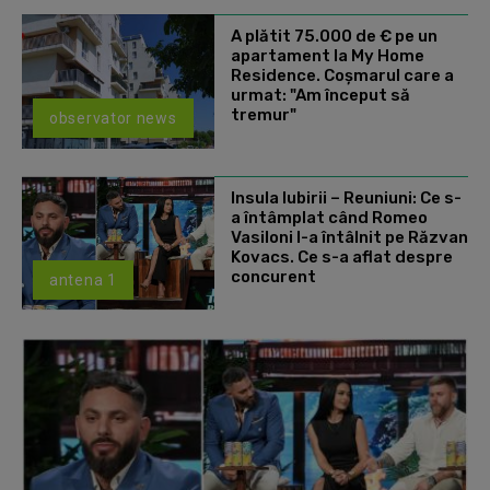
A plătit 75.000 de € pe un
apartament la My Home
Residence. Coşmarul care a
urmat: "Am început să
tremur"
observator news
Insula Iubirii – Reuniuni: Ce s-
a întâmplat când Romeo
Vasiloni l-a întâlnit pe Răzvan
Kovacs. Ce s-a aflat despre
concurent
antena 1