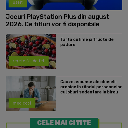
useit
Jocuri PlayStation Plus din august
2026. Ce titluri vor fi disponibile
Tartă cu lime și fructe de
pădure
rețete fel de fel
Cauze ascunse ale oboselii
cronice în rândul persoanelor
cu joburi sedentare la birou
medicool
CELE MAI CITITE