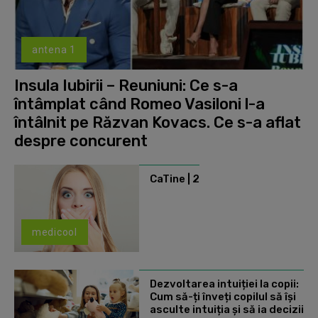
antena 1
Insula Iubirii – Reuniuni: Ce s-a
întâmplat când Romeo Vasiloni l-a
întâlnit pe Răzvan Kovacs. Ce s-a aflat
despre concurent
CaTine | 2
medicool
Dezvoltarea intuiției la copii:
Cum să-ți înveți copilul să își
asculte intuiția și să ia decizii