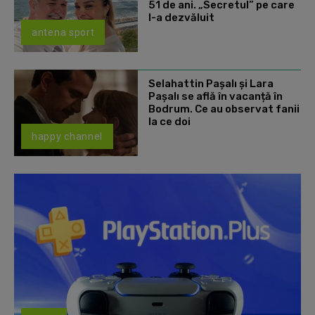
51 de ani. „Secretul” pe care
l-a dezvăluit
antena sport
Selahattin Paşalı și Lara
Paşalı se află în vacanță în
Bodrum. Ce au observat fanii
la ce doi
happy channel