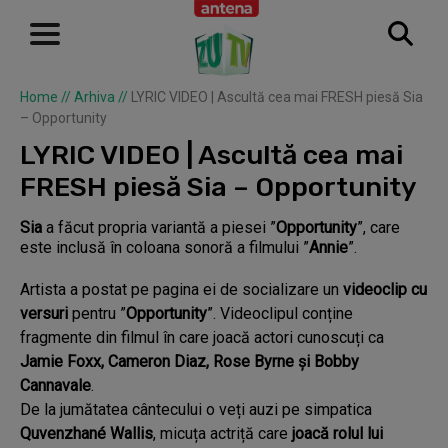
Home
//
Arhiva
//
LYRIC VIDEO | Ascultă cea mai FRESH piesă Sia
– Opportunity
LYRIC VIDEO | Ascultă cea mai
FRESH piesă Sia – Opportunity
Sia
a făcut propria variantă a piesei ”
Opportunity
”, care
este inclusă în coloana sonoră a filmului ”
Annie
”.
Artista a postat pe pagina ei de socializare un
videoclip cu
versuri
pentru ”
Opportunity
”. Videoclipul conține
fragmente din filmul în care joacă actori cunoscuți ca
Jamie Foxx, Cameron Diaz, Rose Byrne şi Bobby
Cannavale
.
De la jumătatea cântecului o veți auzi pe simpatica
Quvenzhané Wallis
, micuța actriță care
joacă rolul lui