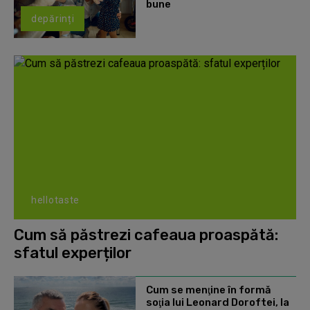
bune
depărinți
hellotaste
Cum să păstrezi cafeaua proaspătă:
sfatul experților
Cum se menţine în formă
soţia lui Leonard Doroftei, la