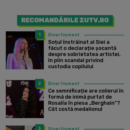
RECOMANDĂRILE ZUTV.RO
1
Divertisment
Soțul înstrăinat al Siei a
făcut o declarație șocantă
despre sobrietatea artistei,
în plin scandal privind
custodia copilului
2
Divertisment
Ce semnificație are colierul în
formă de inimă purtat de
Rosalía în piesa „Berghain”?
Cât costă medalionul
3
Divertisment