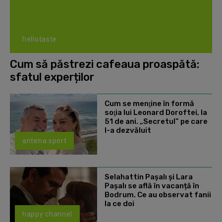
hellotaste
Cum să păstrezi cafeaua proaspătă:
sfatul experților
Cum se menţine în formă
soţia lui Leonard Doroftei, la
51 de ani. „Secretul” pe care
l-a dezvăluit
antena sport
Selahattin Paşalı și Lara
Paşalı se află în vacanță în
Bodrum. Ce au observat fanii
la ce doi
happy channel