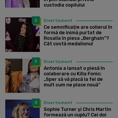
custodia copilului
2
Divertisment
Ce semnificație are colierul în
formă de inimă purtat de
Rosalía în piesa „Berghain”?
Cât costă medalionul
3
Divertisment
Antonia a lansat o piesă în
colaborare cu Killa Fonic:
„Sper să vă placă la fel de
mult cum ne place nouă”
4
Divertisment
Sophie Turner și Chris Martin
formează un cuplu? Cei doi