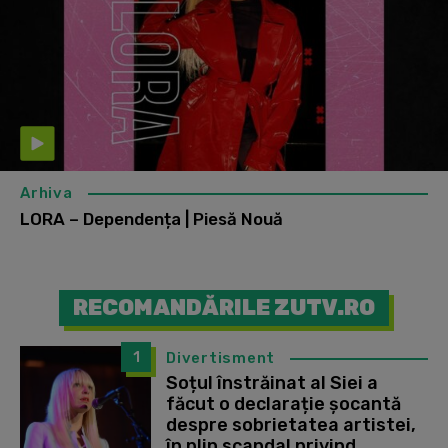
Arhiva
LORA – Dependența | Piesă Nouă
RECOMANDĂRILE ZUTV.RO
1
Divertisment
Soțul înstrăinat al Siei a
făcut o declarație șocantă
despre sobrietatea artistei,
în plin scandal privind