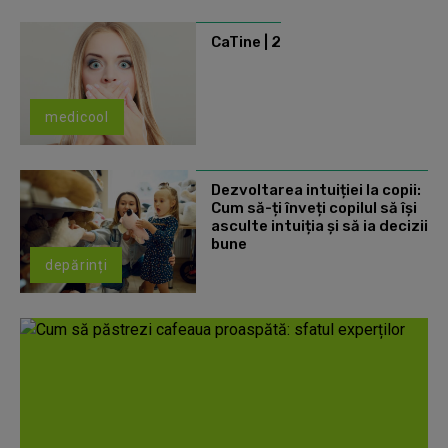
CaTine | 2
medicool
Dezvoltarea intuiției la copii:
Cum să-ți înveți copilul să își
asculte intuiția și să ia decizii
bune
depărinți