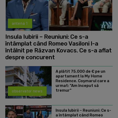
antena 1
Insula Iubirii – Reuniuni: Ce s-a
întâmplat când Romeo Vasiloni l-a
întâlnit pe Răzvan Kovacs. Ce s-a aflat
despre concurent
A plătit 75.000 de € pe un
apartament la My Home
Residence. Coşmarul care a
urmat: "Am început să
tremur"
observator news
Insula Iubirii – Reuniuni: Ce s-
a întâmplat când Romeo