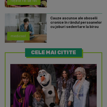
rețete fel de fel
Cauze ascunse ale oboselii
cronice în rândul persoanelor
cu joburi sedentare la birou
medicool
CELE MAI CITITE