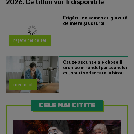
2026. Ce titluri vor fi disponibile
Frigărui de somon cu glazură
de miere și usturoi
rețete fel de fel
Cauze ascunse ale oboselii
cronice în rândul persoanelor
cu joburi sedentare la birou
medicool
CELE MAI CITITE