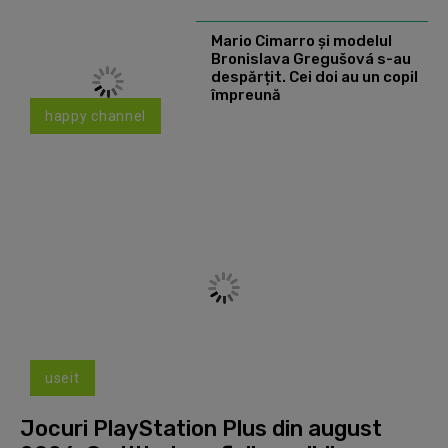
Mario Cimarro și modelul
Bronislava Gregušová s-au
despărțit. Cei doi au un copil
împreună
happy channel
useit
Jocuri PlayStation Plus din august