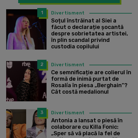
1
Divertisment
Soțul înstrăinat al Siei a
făcut o declarație șocantă
despre sobrietatea artistei,
în plin scandal privind
custodia copilului
2
Divertisment
Ce semnificație are colierul în
formă de inimă purtat de
Rosalía în piesa „Berghain”?
Cât costă medalionul
3
Divertisment
Antonia a lansat o piesă în
colaborare cu Killa Fonic:
„Sper să vă placă la fel de