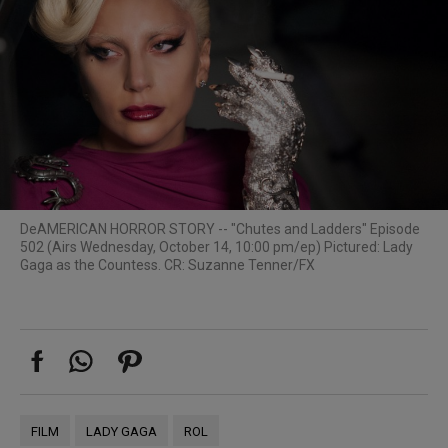
De
AMERICAN HORROR STORY -- "Chutes and Ladders" Episode
502 (Airs Wednesday, October 14, 10:00 pm/ep) Pictured: Lady
Gaga as the Countess. CR: Suzanne Tenner/FX
FILM
LADY GAGA
ROL