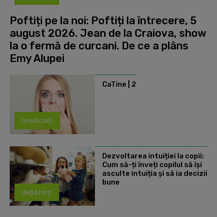
Poftiți pe la noi: Poftiți la întrecere, 5
august 2026. Jean de la Craiova, show
la o fermă de curcani. De ce a plâns
Emy Alupei
CaTine | 2
medicool
Dezvoltarea intuiției la copii:
Cum să-ți înveți copilul să își
asculte intuiția și să ia decizii
bune
depărinți