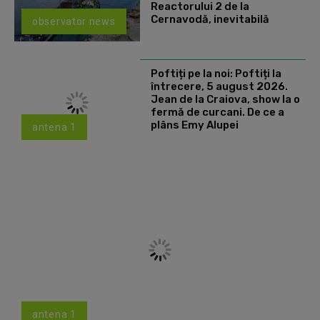
Reactorului 2 de la
Cernavodă, inevitabilă
observator news
Poftiți pe la noi: Poftiți la
întrecere, 5 august 2026.
Jean de la Craiova, show la o
fermă de curcani. De ce a
plâns Emy Alupei
antena 1
antena 1