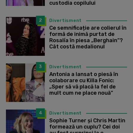
custodia copilului
2
Divertisment
Ce semnificație are colierul în
formă de inimă purtat de
Rosalía în piesa „Berghain”?
Cât costă medalionul
3
Divertisment
Antonia a lansat o piesă în
colaborare cu Killa Fonic:
„Sper să vă placă la fel de
mult cum ne place nouă”
4
Divertisment
Sophie Turner și Chris Martin
formează un cuplu? Cei doi