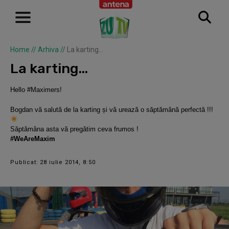
Home
//
Arhiva
//
La karting…
La karting…
Hello #Maximers!
Bogdan vă salută de la karting și vă urează o săptămână perfectă !!!
Săptămâna asta vă pregătim ceva frumos !
#WeAreMaxim
Publicat: 28 iulie 2014, 8:50