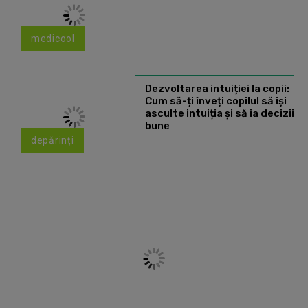
medicool
Dezvoltarea intuiției la copii:
Cum să-ți înveți copilul să își
asculte intuiția și să ia decizii
bune
depărinți