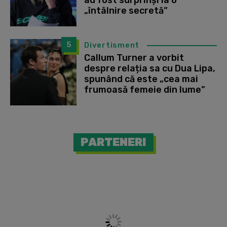
au fost surprinși la o
„întâlnire secretă”
5
Divertisment
Callum Turner a vorbit
despre relația sa cu Dua Lipa,
spunând că este „cea mai
frumoasă femeie din lume”
PARTENERI