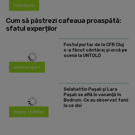
hellotaste
Cum să păstrezi cafeaua proaspătă:
sfatul experților
Fostul portar de la CFR Cluj
s-a făcut cântăreţ şi urcă pe
scenă la UNTOLD
antena sport
Selahattin Paşalı și Lara
Paşalı se află în vacanță în
Bodrum. Ce au observat fanii
la ce doi
happy channel