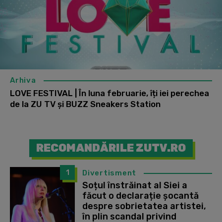
Arhiva
LOVE FESTIVAL | În luna februarie, îți iei perechea
de la ZU TV și BUZZ Sneakers Station
RECOMANDĂRILE ZUTV.RO
1
Divertisment
Soțul înstrăinat al Siei a
făcut o declarație șocantă
despre sobrietatea artistei,
în plin scandal privind