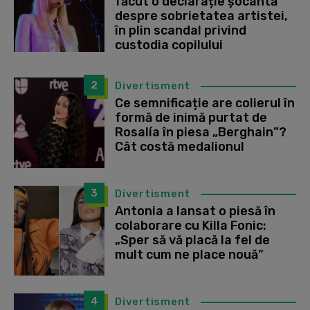
făcut o declarație șocantă
despre sobrietatea artistei,
în plin scandal privind
custodia copilului
2
Divertisment
Ce semnificație are colierul în
formă de inimă purtat de
Rosalía în piesa „Berghain”?
Cât costă medalionul
3
Divertisment
Antonia a lansat o piesă în
colaborare cu Killa Fonic:
„Sper să vă placă la fel de
mult cum ne place nouă”
4
Divertisment