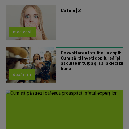
CaTine | 2
medicool
Dezvoltarea intuiției la copii:
Cum să-ți înveți copilul să își
asculte intuiția și să ia decizii
bune
depărinți