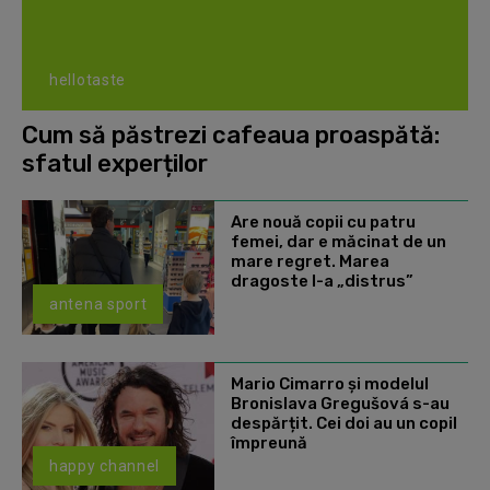
hellotaste
Cum să păstrezi cafeaua proaspătă:
sfatul experților
Are nouă copii cu patru
femei, dar e măcinat de un
mare regret. Marea
dragoste l-a „distrus”
antena sport
Mario Cimarro și modelul
Bronislava Gregušová s-au
despărțit. Cei doi au un copil
împreună
happy channel