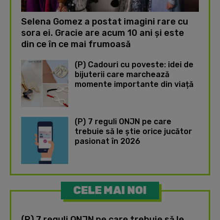
Selena Gomez a postat imagini rare cu
sora ei. Gracie are acum 10 ani și este
din ce în ce mai frumoasă
(P) Cadouri cu poveste: idei de
bijuterii care marchează
momente importante din viață
(P) 7 reguli ONJN pe care
trebuie să le știe orice jucător
pasionat în 2026
CELE MAI NOI
(P) 7 reguli ONJN pe care trebuie să le