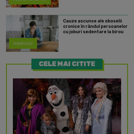
Cauze ascunse ale oboselii
cronice în rândul persoanelor
cu joburi sedentare la birou
medicool
CELE MAI CITITE