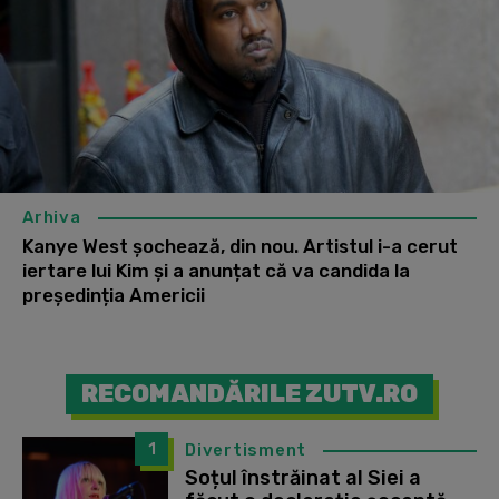
Arhiva
Kanye West șochează, din nou. Artistul i-a cerut
iertare lui Kim și a anunțat că va candida la
președinția Americii
RECOMANDĂRILE ZUTV.RO
1
Divertisment
Soțul înstrăinat al Siei a