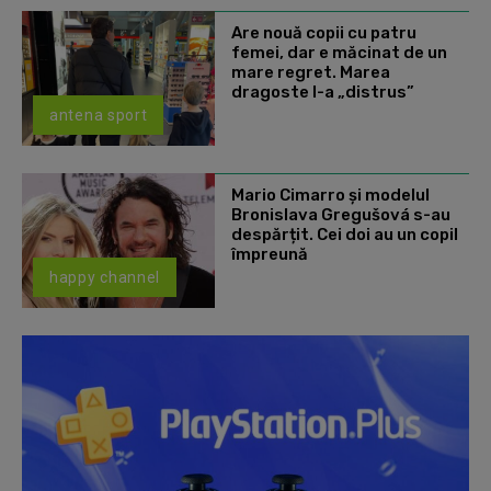
Are nouă copii cu patru
femei, dar e măcinat de un
mare regret. Marea
dragoste l-a „distrus”
antena sport
Mario Cimarro și modelul
Bronislava Gregušová s-au
despărțit. Cei doi au un copil
împreună
happy channel