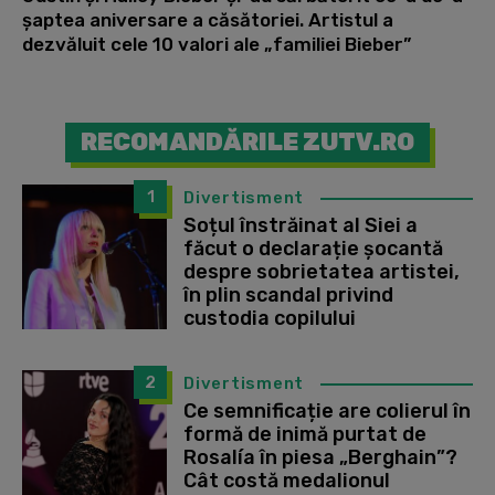
șaptea aniversare a căsătoriei. Artistul a
dezvăluit cele 10 valori ale „familiei Bieber”
RECOMANDĂRILE ZUTV.RO
1
Divertisment
Soțul înstrăinat al Siei a
făcut o declarație șocantă
despre sobrietatea artistei,
în plin scandal privind
custodia copilului
2
Divertisment
Ce semnificație are colierul în
formă de inimă purtat de
Rosalía în piesa „Berghain”?
Cât costă medalionul