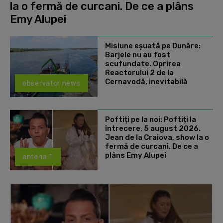
la o fermă de curcani. De ce a plâns
Emy Alupei
Misiune eșuată pe Dunăre:
Barjele nu au fost
scufundate. Oprirea
Reactorului 2 de la
Cernavodă, inevitabilă
observator news
Poftiți pe la noi: Poftiți la
întrecere, 5 august 2026.
Jean de la Craiova, show la o
fermă de curcani. De ce a
plâns Emy Alupei
antena 1