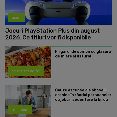
useit
Jocuri PlayStation Plus din august
2026. Ce titluri vor fi disponibile
Frigărui de somon cu glazură
de miere și usturoi
rețete fel de fel
Cauze ascunse ale oboselii
cronice în rândul persoanelor
cu joburi sedentare la birou
medicool