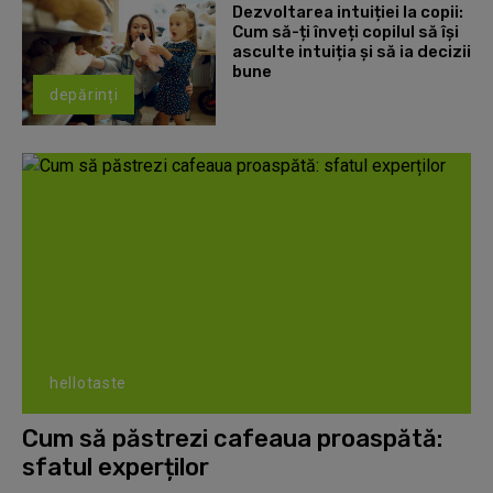
Dezvoltarea intuiției la copii:
Cum să-ți înveți copilul să își
asculte intuiția și să ia decizii
bune
depărinți
hellotaste
Cum să păstrezi cafeaua proaspătă:
sfatul experților