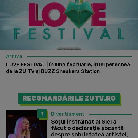
Arhiva
LOVE FESTIVAL | În luna februarie, îți iei perechea
de la ZU TV și BUZZ Sneakers Station
RECOMANDĂRILE ZUTV.RO
1
Divertisment
Soțul înstrăinat al Siei a
făcut o declarație șocantă
despre sobrietatea artistei,