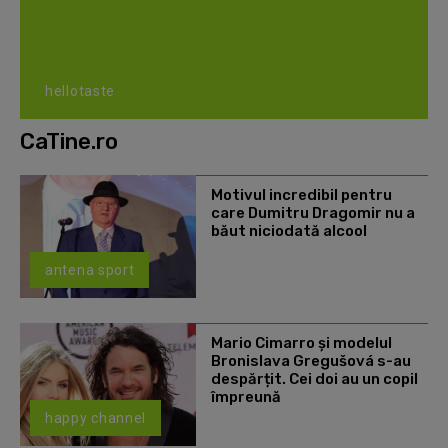
hellotaste
CaTine.ro
Motivul incredibil pentru
care Dumitru Dragomir nu a
băut niciodată alcool
antena sport
Mario Cimarro și modelul
Bronislava Gregušová s-au
despărțit. Cei doi au un copil
împreună
happy channel