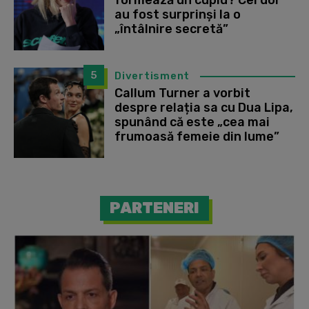
formează un cuplu? Cei doi
au fost surprinși la o
„întâlnire secretă”
5
Divertisment
Callum Turner a vorbit
despre relația sa cu Dua Lipa,
spunând că este „cea mai
frumoasă femeie din lume”
PARTENERI