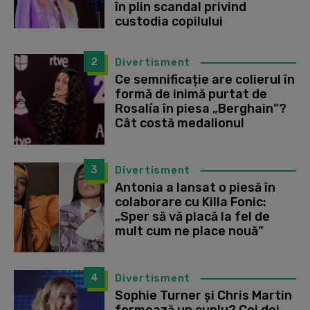
în plin scandal privind
custodia copilului
2
Divertisment
Ce semnificație are colierul în
formă de inimă purtat de
Rosalía în piesa „Berghain”?
Cât costă medalionul
3
Divertisment
Antonia a lansat o piesă în
colaborare cu Killa Fonic:
„Sper să vă placă la fel de
mult cum ne place nouă”
4
Divertisment
Sophie Turner și Chris Martin