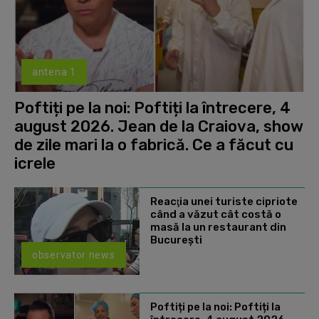
antena 1
Poftiți pe la noi: Poftiți la întrecere, 4
august 2026. Jean de la Craiova, show
de zile mari la o fabrică. Ce a făcut cu
icrele
Reacţia unei turiste cipriote
când a văzut cât costă o
masă la un restaurant din
Bucureşti
observator news
Poftiți pe la noi: Poftiți la