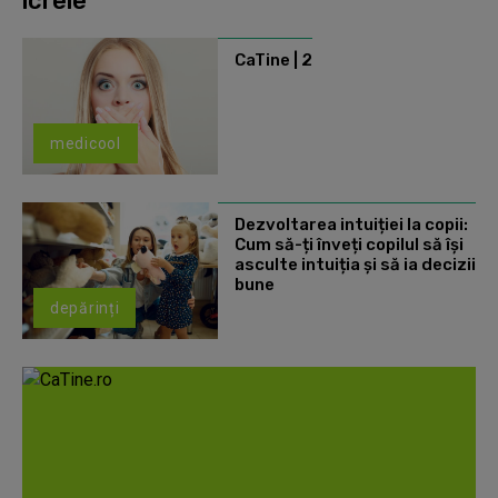
icrele
CaTine | 2
medicool
Dezvoltarea intuiției la copii:
Cum să-ți înveți copilul să își
asculte intuiția și să ia decizii
bune
depărinți