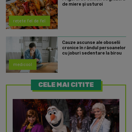
de miere și usturoi
rețete fel de fel
Cauze ascunse ale oboselii
cronice în rândul persoanelor
cu joburi sedentare la birou
medicool
CELE MAI CITITE