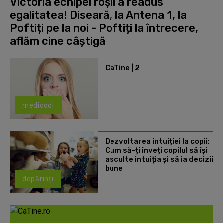
Victoria echipei roșii a readus
egalitatea! Diseară, la Antena 1, la
Poftiți pe la noi - Poftiți la întrecere,
aflăm cine câștigă
CaTine | 2
medicool
Dezvoltarea intuiției la copii:
Cum să-ți înveți copilul să își
asculte intuiția și să ia decizii
bune
depărinți