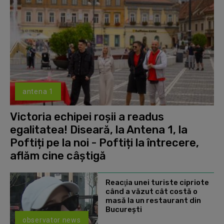
antena 1
Victoria echipei roșii a readus
egalitatea! Diseară, la Antena 1, la
Poftiți pe la noi - Poftiți la întrecere,
aflăm cine câștigă
Reacţia unei turiste cipriote
când a văzut cât costă o
masă la un restaurant din
Bucureşti
observator news