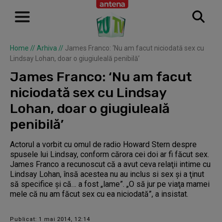
Home
//
Arhiva
//
James Franco: ‘Nu am facut niciodată sex cu
Lindsay Lohan, doar o giugiuleală penibilă’
James Franco: ‘Nu am facut
niciodată sex cu Lindsay
Lohan, doar o giugiuleală
penibilă’
Actorul a vorbit cu omul de radio Howard Stern despre
spusele lui Lindsay, conform cărora cei doi ar fi făcut sex.
James Franco a recunoscut că a avut ceva relaţii intime cu
Lindsay Lohan, însă acestea nu au inclus si sex şi a ţinut
să specifice şi că… a fost „lame”. „O să jur pe viaţa mamei
mele că nu am făcut sex cu ea niciodată”, a insistat.
Publicat: 1 mai 2014, 12:14