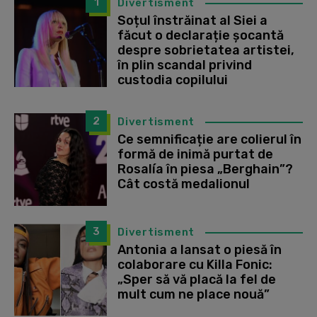
1
Divertisment
Soțul înstrăinat al Siei a
făcut o declarație șocantă
despre sobrietatea artistei,
în plin scandal privind
custodia copilului
2
Divertisment
Ce semnificație are colierul în
formă de inimă purtat de
Rosalía în piesa „Berghain”?
Cât costă medalionul
3
Divertisment
Antonia a lansat o piesă în
colaborare cu Killa Fonic:
„Sper să vă placă la fel de
mult cum ne place nouă”