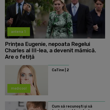
antena 1
Prințea Eugenie, nepoata Regelui
Charles al III-lea, a devenit mămică.
Are o fetiță
CaTine | 2
medicool
Cum să recunoști și să