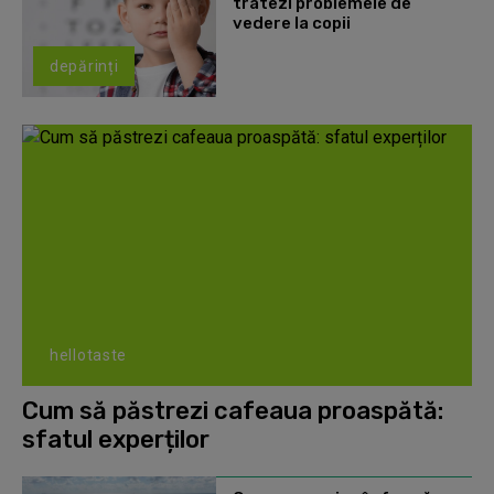
tratezi problemele de
vedere la copii
depărinți
hellotaste
Cum să păstrezi cafeaua proaspătă:
sfatul experților