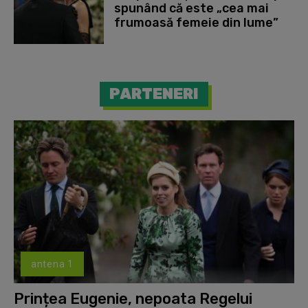
spunând că este „cea mai
frumoasă femeie din lume”
PARTENERI
antena 1
Prințea Eugenie, nepoata Regelui