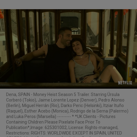
De
na, SPAIN - Money Heist Season 5 Trailer. Starring Úrsula
Corberó (Tokio), Jaime Lorente Lopez (Denver), Pedro Alonso
(Berlin), Miguel Herrán (Rio), Darko Peric (Helsinki), Itziar Ituño
(Raquel), Esther Acebo (Monica), Rodrigo de la Serna (Palermo)
and Luka Peros (Marsella) --------- * *UK Clients - Pictures
Containing Children Please Pixelate Face Prior To
Publication*,Image: 625301002, License: Rights-managed,
Restrictions: RIGHTS: WORLDWIDE EXCEPT IN SPAIN, UNITED