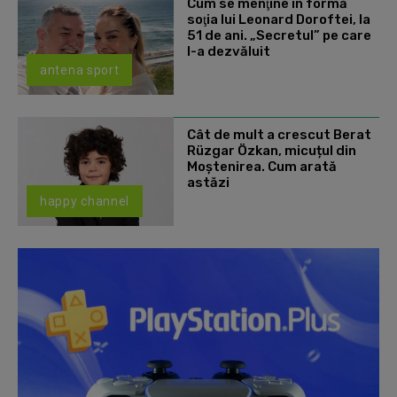
Cum se menţine în formă
soţia lui Leonard Doroftei, la
51 de ani. „Secretul” pe care
l-a dezvăluit
antena sport
Cât de mult a crescut Berat
Rüzgar Özkan, micuțul din
Moștenirea. Cum arată
astăzi
happy channel