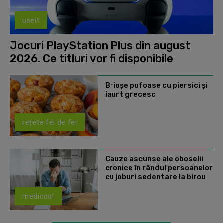
useit
Jocuri PlayStation Plus din august
2026. Ce titluri vor fi disponibile
Brioșe pufoase cu piersici și
iaurt grecesc
rețete fel de fel
Cauze ascunse ale oboselii
cronice în rândul persoanelor
cu joburi sedentare la birou
medicool