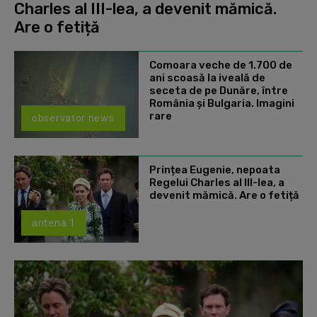
Charles al III-lea, a devenit mămică.
Are o fetiță
Comoara veche de 1.700 de
ani scoasă la iveală de
seceta de pe Dunăre, între
România şi Bulgaria. Imagini
rare
observator news
Prințea Eugenie, nepoata
Regelui Charles al III-lea, a
devenit mămică. Are o fetiță
antena 1