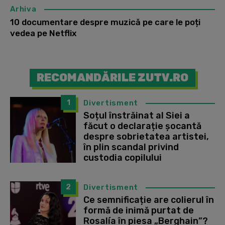
Arhiva
10 documentare despre muzică pe care le poți
vedea pe Netflix
RECOMANDĂRILE ZUTV.RO
1
Divertisment
Soțul înstrăinat al Siei a
făcut o declarație șocantă
despre sobrietatea artistei,
în plin scandal privind
custodia copilului
2
Divertisment
Ce semnificație are colierul în
formă de inimă purtat de
Rosalía în piesa „Berghain”?