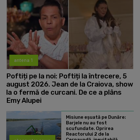
antena 1
Poftiți pe la noi: Poftiți la întrecere, 5
august 2026. Jean de la Craiova, show
la o fermă de curcani. De ce a plâns
Emy Alupei
Misiune eșuată pe Dunăre:
Barjele nu au fost
scufundate. Oprirea
Reactorului 2 de la
Cernavodă, inevitabilă