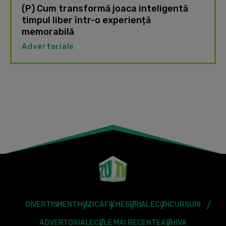
(P) Cum transformă joaca inteligentă
timpul liber într-o experiență
memorabilă
Advertoriale
DIVERTISMENT
MUZICĂ
FILME
SERIALE
CONCURSURI
ADVERTORIALE
CELE MAI RECENTE
ARHIVA