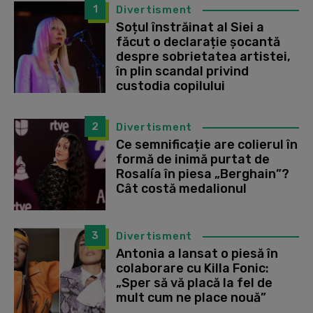
1
Divertisment
Soțul înstrăinat al Siei a
făcut o declarație șocantă
despre sobrietatea artistei,
în plin scandal privind
custodia copilului
2
Divertisment
Ce semnificație are colierul în
formă de inimă purtat de
Rosalía în piesa „Berghain”?
Cât costă medalionul
3
Divertisment
Antonia a lansat o piesă în
colaborare cu Killa Fonic:
„Sper să vă placă la fel de
mult cum ne place nouă”