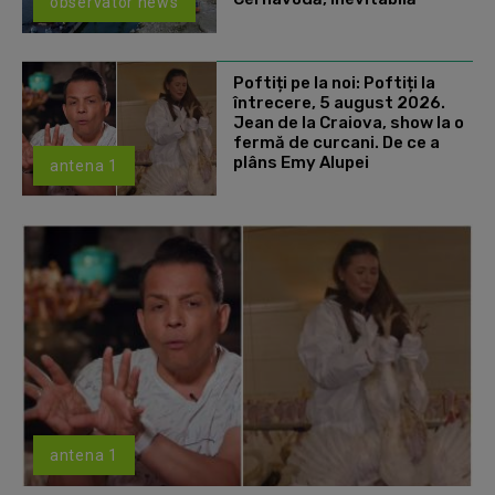
observator news
Poftiți pe la noi: Poftiți la
întrecere, 5 august 2026.
Jean de la Craiova, show la o
fermă de curcani. De ce a
plâns Emy Alupei
antena 1
antena 1