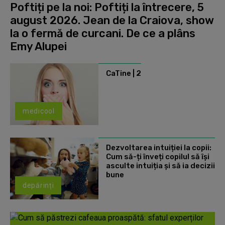
Poftiți pe la noi: Poftiți la întrecere, 5
august 2026. Jean de la Craiova, show
la o fermă de curcani. De ce a plâns
Emy Alupei
CaTine | 2
medicool
Dezvoltarea intuiției la copii:
Cum să-ți înveți copilul să își
asculte intuiția și să ia decizii
bune
depărinți