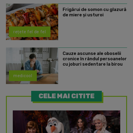
Frigărui de somon cu glazură
de miere și usturoi
rețete fel de fel
Cauze ascunse ale oboselii
cronice în rândul persoanelor
cu joburi sedentare la birou
medicool
CELE MAI CITITE