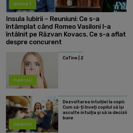
antena 1
Insula Iubirii – Reuniuni: Ce s-a
întâmplat când Romeo Vasiloni l-a
întâlnit pe Răzvan Kovacs. Ce s-a aflat
despre concurent
CaTine | 2
medicool
Dezvoltarea intuiției la copii:
Cum să-ți înveți copilul să își
asculte intuiția și să ia decizii
bune
depărinți