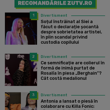
RECOMANDĂRILE ZUTV.RO
1
Divertisment
Soțul înstrăinat al Siei a
făcut o declarație șocantă
despre sobrietatea artistei,
în plin scandal privind
custodia copilului
2
Divertisment
Ce semnificație are colierul în
formă de inimă purtat de
Rosalía în piesa „Berghain”?
Cât costă medalionul
3
Divertisment
Antonia a lansat o piesă în
colaborare cu Killa Fonic: