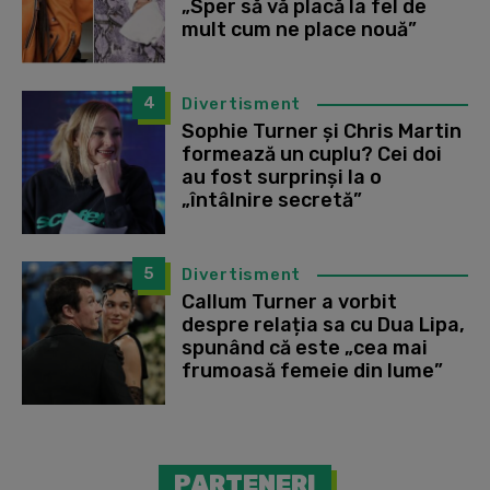
„Sper să vă placă la fel de
mult cum ne place nouă”
4
Divertisment
Sophie Turner și Chris Martin
formează un cuplu? Cei doi
au fost surprinși la o
„întâlnire secretă”
5
Divertisment
Callum Turner a vorbit
despre relația sa cu Dua Lipa,
spunând că este „cea mai
frumoasă femeie din lume”
PARTENERI