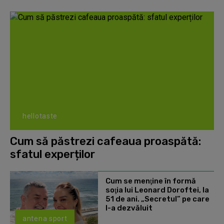
hellotaste
Cum să păstrezi cafeaua proaspătă:
sfatul experților
Cum se menţine în formă
soţia lui Leonard Doroftei, la
51 de ani. „Secretul” pe care
l-a dezvăluit
antena sport