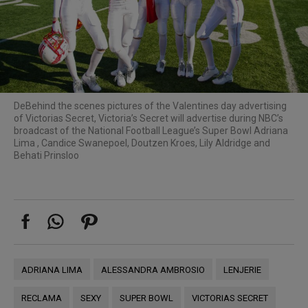
De
Behind the scenes pictures of the Valentines day advertising
of Victorias Secret, Victoria’s Secret will advertise during NBC’s
broadcast of the National Football League’s Super Bowl Adriana
Lima , Candice Swanepoel, Doutzen Kroes, Lily Aldridge and
Behati Prinsloo
ADRIANA LIMA
ALESSANDRA AMBROSIO
LENJERIE
RECLAMA
SEXY
SUPER BOWL
VICTORIAS SECRET