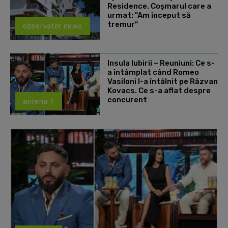
Residence. Coşmarul care a
urmat: "Am început să
tremur"
observator news
Insula Iubirii – Reuniuni: Ce s-
a întâmplat când Romeo
Vasiloni l-a întâlnit pe Răzvan
Kovacs. Ce s-a aflat despre
concurent
antena 1