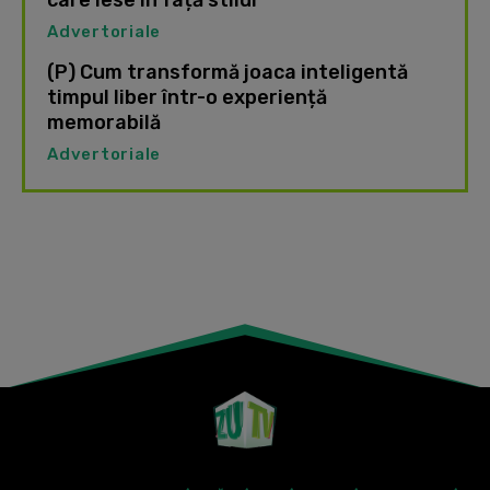
care iese în față stilul
Advertoriale
(P) Cum transformă joaca inteligentă
timpul liber într-o experiență
memorabilă
Advertoriale