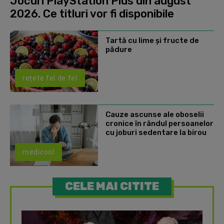
Jocuri PlayStation Plus din august
2026. Ce titluri vor fi disponibile
Tartă cu lime și fructe de
pădure
rețete fel de fel
Cauze ascunse ale oboselii
cronice în rândul persoanelor
cu joburi sedentare la birou
medicool
CELE MAI CITITE