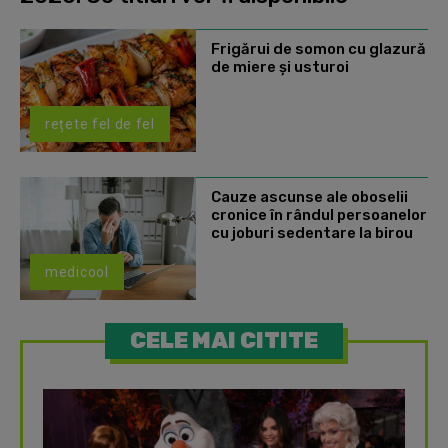
Frigărui de somon cu glazură
de miere și usturoi
rețete fel de fel
Cauze ascunse ale oboselii
cronice în rândul persoanelor
cu joburi sedentare la birou
medicool
CELE MAI CITITE