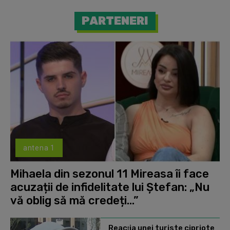
PARTENERI
antena 1
Mihaela din sezonul 11 Mireasa îi face
acuzații de infidelitate lui Ștefan: „Nu
vă oblig să mă credeți...”
Reacţia unei turiste cipriote