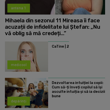
antena 1
Mihaela din sezonul 11 Mireasa îi face
acuzații de infidelitate lui Ștefan: „Nu
vă oblig să mă credeți...”
CaTine | 2
medicool
Dezvoltarea intuiției la copii:
Cum să-ți înveți copilul să își
asculte intuiția și să ia decizii
bune
depărinți