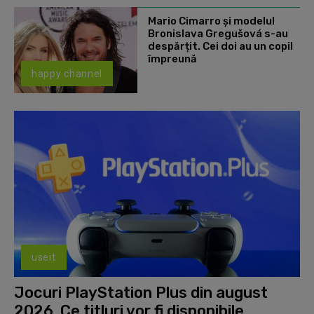
Mario Cimarro și modelul
Bronislava Gregušová s-au
despărțit. Cei doi au un copil
împreună
happy channel
useit
Jocuri PlayStation Plus din august
2026. Ce titluri vor fi disponibile