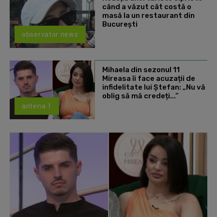
când a văzut cât costă o
masă la un restaurant din
Bucureşti
observator news
Mihaela din sezonul 11
Mireasa îi face acuzații de
infidelitate lui Ștefan: „Nu vă
oblig să mă credeți...”
antena 1