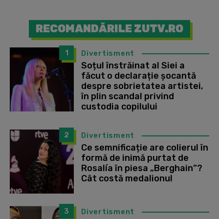
RECOMANDĂRILE ZUTV.RO
1
Divertisment
Soțul înstrăinat al Siei a
făcut o declarație șocantă
despre sobrietatea artistei,
în plin scandal privind
custodia copilului
2
Divertisment
Ce semnificație are colierul în
formă de inimă purtat de
Rosalía în piesa „Berghain”?
Cât costă medalionul
3
Divertisment