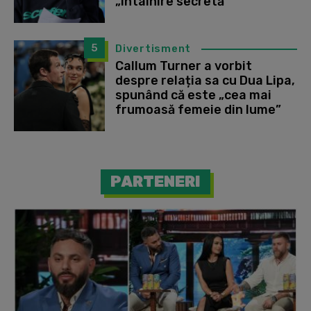
„întâlnire secretă”
5
Divertisment
Callum Turner a vorbit
despre relația sa cu Dua Lipa,
spunând că este „cea mai
frumoasă femeie din lume”
PARTENERI