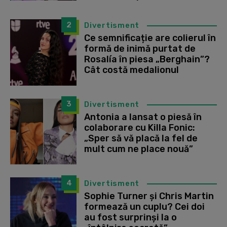
2
Divertisment
Ce semnificație are colierul în
formă de inimă purtat de
Rosalía în piesa „Berghain”?
Cât costă medalionul
3
Divertisment
Antonia a lansat o piesă în
colaborare cu Killa Fonic:
„Sper să vă placă la fel de
mult cum ne place nouă”
4
Divertisment
Sophie Turner și Chris Martin
formează un cuplu? Cei doi
au fost surprinși la o