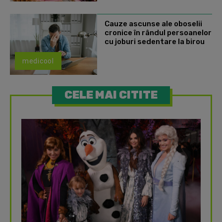
Cauze ascunse ale oboselii
cronice în rândul persoanelor
cu joburi sedentare la birou
medicool
CELE MAI CITITE