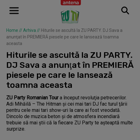
Home
//
Arhiva
//
Hiturile se ascultă la ZU PARTY. DJ Sava a
anunţat în PREMIERĂ piesele pe care le lansează toamna
aceasta
Hiturile se ascultă la ZU PARTY.
DJ Sava a anunţat în PREMIERĂ
piesele pe care le lansează
toamna aceasta
ZU Party Romanian Tour
a început revoluţia petrecerilor.
Adi Mihăilă – The Hitman şi cei mai tari DJ fac turul ţării
pentru cele mai tari show-uri la care ai fost vreodată.
Dincolo de muzica beton şi de atmosfera incendiară
trebuie să mai ştii că la fiecare ZU Party te aşteaptă multe
surprize.