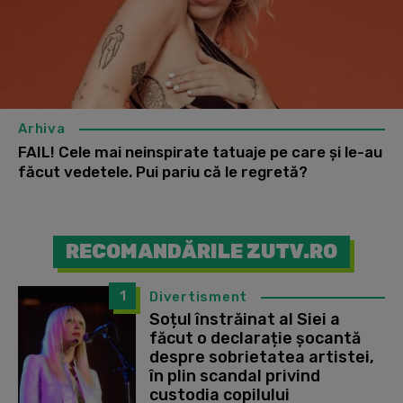
Arhiva
FAIL! Cele mai neinspirate tatuaje pe care și le-au
făcut vedetele. Pui pariu că le regretă?
RECOMANDĂRILE ZUTV.RO
1
Divertisment
Soțul înstrăinat al Siei a
făcut o declarație șocantă
despre sobrietatea artistei,
în plin scandal privind
custodia copilului