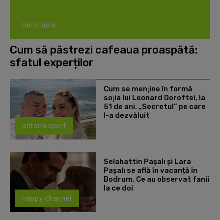
hellotaste
Cum să păstrezi cafeaua proaspătă:
sfatul experților
Cum se menţine în formă
soţia lui Leonard Doroftei, la
51 de ani. „Secretul” pe care
l-a dezvăluit
antena sport
Selahattin Paşalı și Lara
Paşalı se află în vacanță în
Bodrum. Ce au observat fanii
la ce doi
happy channel