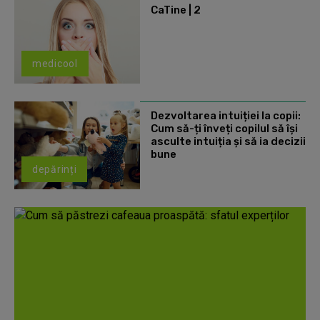
CaTine | 2
medicool
Dezvoltarea intuiției la copii:
Cum să-ți înveți copilul să își
asculte intuiția și să ia decizii
bune
depărinți