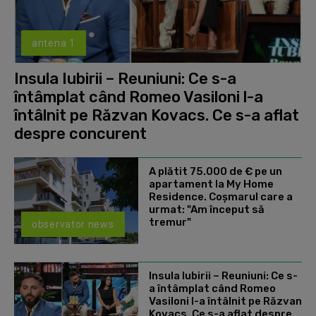
antena 1
Insula Iubirii – Reuniuni: Ce s-a
întâmplat când Romeo Vasiloni l-a
întâlnit pe Răzvan Kovacs. Ce s-a aflat
despre concurent
A plătit 75.000 de € pe un
apartament la My Home
Residence. Coşmarul care a
urmat: "Am început să
tremur"
observator news
Insula Iubirii – Reuniuni: Ce s-
a întâmplat când Romeo
Vasiloni l-a întâlnit pe Răzvan
Kovacs. Ce s-a aflat despre