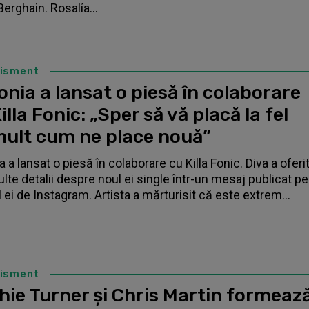
Berghain. Rosalía...
tisment
nia a lansat o piesă în colaborare
illa Fonic: „Sper să vă placă la fel
mult cum ne place nouă”
 a lansat o piesă în colaborare cu Killa Fonic. Diva a oferi
lte detalii despre noul ei single într-un mesaj publicat pe
l ei de Instagram. Artista a mărturisit că este extrem...
tisment
hie Turner și Chris Martin formeaz