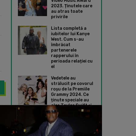
Video Music Award
2023. Ținutele care
au atras toate
privirile
Lista completă a
iubitelor lui Kanye
West. Cum s-au
îmbrăcat
partenerele
rapperului în
perioada relației cu
el
Vedetele au
strălucit pe covorul
roșu de la Premiile
Grammy 2024. Ce
ținute speciale au
ales Taylor Swift și
t a fost dat în judecată pentru încălcarea drepturilor de autor,
Ariana Grande a împ
Dua Lipa