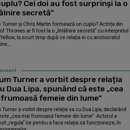
uplu? Cei doi au fost surprinși la o
âlnire secretă”
 Turner și Chris Martin formează un cuplu? Actrița din
f Thrones ar fi fost la o „întâlnire secretă” cu interpretul
Yellow, la scurt timp după ce relația ei cu aristocratul
ne...
tisment
um Turner a vorbit despre relația
cu Dua Lipa, spunând că este „cea
 frumoasă femeie din lume”
 Turner a vorbit despre relația sa cu Dua Lipa, declarând
este „cea mai frumoasă femeie din lume”. Actorul a
it „regula” lor pentru a face relația să funcționeze, în
programelor...