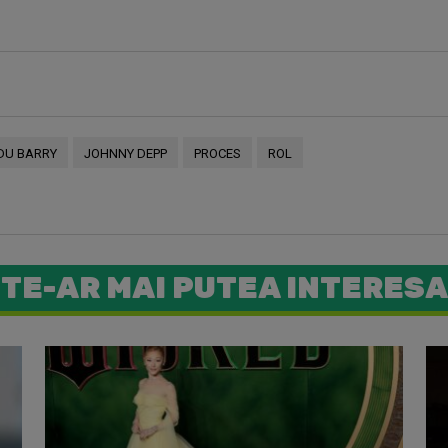
DU BARRY
JOHNNY DEPP
PROCES
ROL
TE-AR MAI PUTEA INTERESA
Kanye Wes