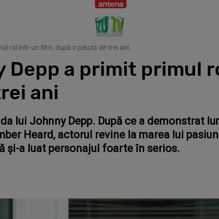
l rol într-un film, după o pauză de trei ani
 Depp a primit primul ro
rei ani
ada lui Johnny Depp. După ce a demonstrat lumi
ber Heard, actorul revine la marea lui pasiune
 și-a luat personajul foarte în serios.