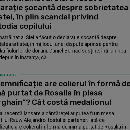
larație șocantă despre sobrietatea
stei, în plin scandal privind
odia copilului
înstrăinat al Siei a făcut o declarație șocantă despre
tatea artistei, în mijlocul unei dispute aprinse pentru
a fiului lor de doi ani. Daniel Bernad susține, într-un nou
depus în instanță, că...
tisment
emnificație are colierul în formă d
ă purtat de Rosalía în piesa
rghain”? Cât costă medalionul
i recentă lansare a cântăreței ar putea fi un mesaj
t lui Rauw Alejandro, fostul ei partener. Iată ce
icație are colierul în formă de inimă purtat de Rosalía în