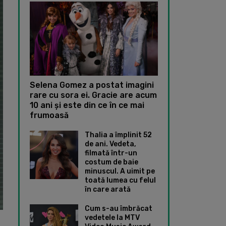
Selena Gomez a postat imagini
rare cu sora ei. Gracie are acum
10 ani și este din ce în ce mai
frumoasă
Thalia a împlinit 52
de ani. Vedeta,
filmată într-un
costum de baie
minuscul. A uimit pe
toată lumea cu felul
în care arată
Cum s-au îmbrăcat
vedetele la MTV