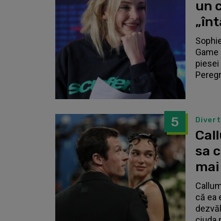
un c
„înt
Sophie
Game o
piesei 
Peregri
5
Diver
Call
sa 
mai
Callum
că ea 
dezvălu
ciuda 