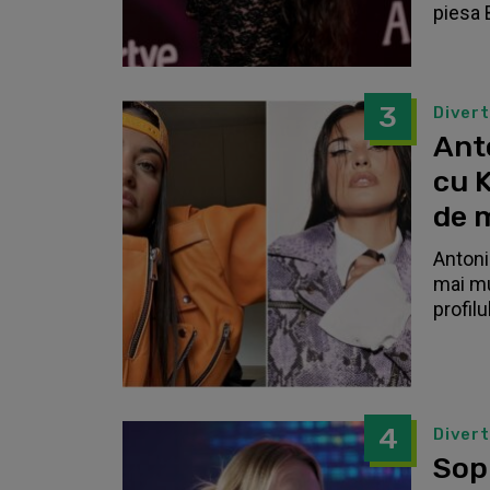
piesa 
3
Diver
Anto
cu K
de 
Antonia
mai mu
profilu
4
Diver
Sop