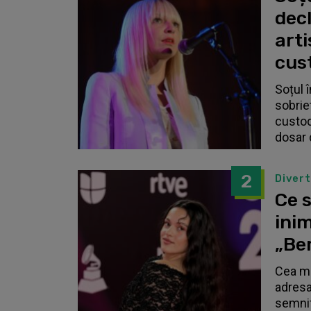
dec
arti
cust
Soțul 
sobrie
custodi
dosar 
2
Diver
Ce s
inim
„Be
Cea ma
adresa
semnif