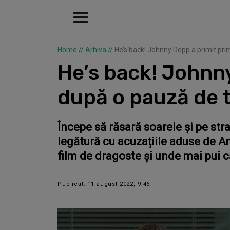
Home
//
Arhiva
//
He’s back! Johnny Depp a primit primu
He’s back! Johnny
după o pauză de t
Începe să răsară soarele și pe str
legătură cu acuzațiile aduse de Am
film de dragoste și unde mai pui că
Publicat: 11 august 2022, 9:46