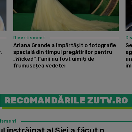
Divertisment
Di
Ariana Grande a împărtășit o fotografie
Se
,
specială din timpul pregătirilor pentru
ag
„Wicked”. Fanii au fost uimiți de
an
frumusețea vedetei
îm
RECOMANDĂRILE ZUTV.RO
tisment
l înstrăinat al Siei a făcut o