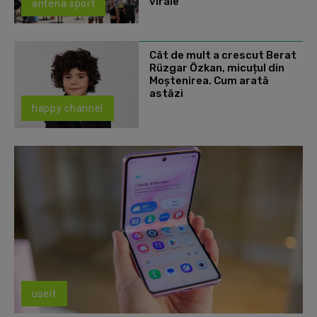
virale
antena sport
Cât de mult a crescut Berat
Rüzgar Özkan, micuțul din
Moștenirea. Cum arată
astăzi
happy channel
useit