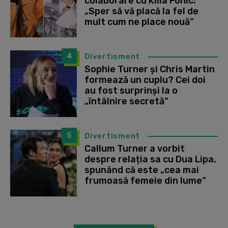
colaborare cu Killa Fonic:
„Sper să vă placă la fel de
mult cum ne place nouă”
4
Divertisment
Sophie Turner și Chris Martin
formează un cuplu? Cei doi
au fost surprinși la o
„întâlnire secretă”
5
Divertisment
Callum Turner a vorbit
despre relația sa cu Dua Lipa,
spunând că este „cea mai
frumoasă femeie din lume”