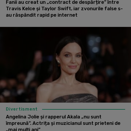
Fanii au creat un „contract de despărțire” între
Travis Kelce și Taylor Swift, iar zvonurile false s-
au răspândit rapid pe internet
Divertisment
Angelina Jolie și rapperul Akala „nu sunt
împreună”. Actrița și muzicianul sunt prieteni de
„mai mulți ani”