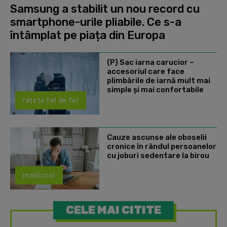
Samsung a stabilit un nou record cu
smartphone-urile pliabile. Ce s-a
întâmplat pe piața din Europa
(P) Sac iarna carucior –
accesoriul care face
plimbările de iarnă mult mai
simple și mai confortabile
rețete fel de fel
Cauze ascunse ale oboselii
cronice în rândul persoanelor
cu joburi sedentare la birou
medicool
CELE MAI CITITE