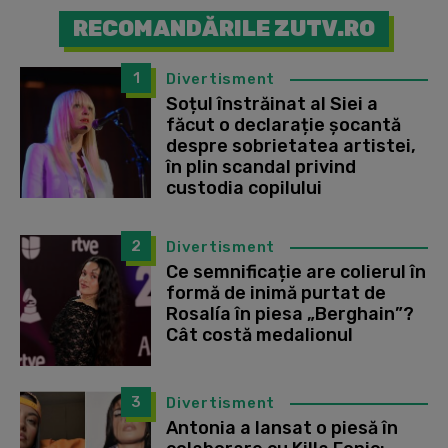
RECOMANDĂRILE ZUTV.RO
1
Divertisment
Soțul înstrăinat al Siei a
făcut o declarație șocantă
despre sobrietatea artistei,
în plin scandal privind
custodia copilului
2
Divertisment
Ce semnificație are colierul în
formă de inimă purtat de
Rosalía în piesa „Berghain”?
Cât costă medalionul
3
Divertisment
Antonia a lansat o piesă în