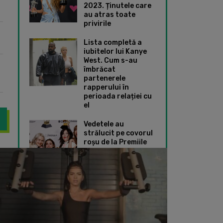
2023. Ținutele care
au atras toate
privirile
Lista completă a
iubitelor lui Kanye
West. Cum s-au
îmbrăcat
partenerele
rapperului în
perioada relației cu
el
Vedetele au
strălucit pe covorul
roșu de la Premiile
Grammy 2024. Ce
pt Youtube-ul cu piesa asta! A depășit 300 de milioane de vizualiz
BETON! Inna a rupt 
ținute speciale au
ales Taylor Swift și
Dua Lipa