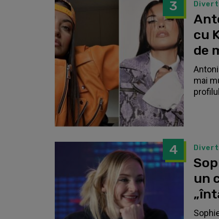
3
Diver
Anto
cu K
de 
Antonia
mai mu
profilu
4
Diver
Sop
un c
„înt
Sophie