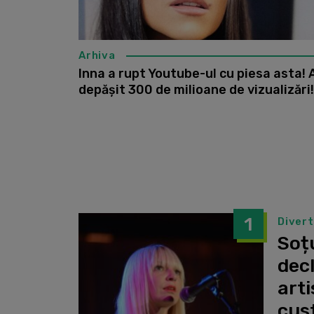
Arhiva
Inna a rupt Youtube-ul cu piesa asta! 
depășit 300 de milioane de vizualizări!
1
Diver
Soțu
dec
arti
cust