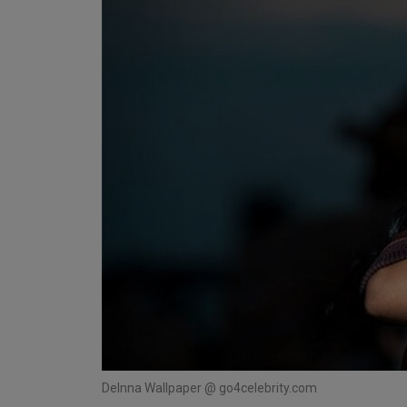
De
Inna Wallpaper @ go4celebrity.com