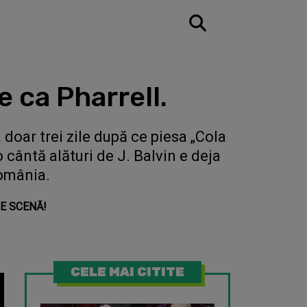
e ca Pharrell.
 doar trei zile după ce piesa „Cola
 cântă alături de J. Balvin e deja
România.
PE SCENĂ!
CELE MAI CITITE