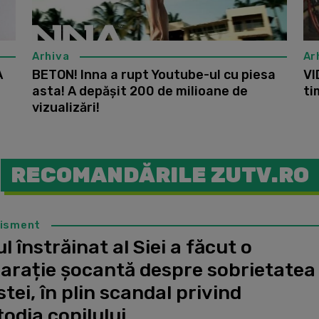
Arhiva
Ar
A
BETON! Inna a rupt Youtube-ul cu piesa
VI
asta! A depășit 200 de milioane de
ti
vizualizări!
RECOMANDĂRILE ZUTV.RO
tisment
l înstrăinat al Siei a făcut o
larație șocantă despre sobrietatea
stei, în plin scandal privind
odia copilului