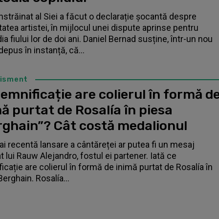
înstrăinat al Siei a făcut o declarație șocantă despre
tatea artistei, în mijlocul unei dispute aprinse pentru
a fiului lor de doi ani. Daniel Bernad susține, într-un nou
depus în instanță, că...
tisment
emnificație are colierul în formă d
ă purtat de Rosalía în piesa
rghain”? Cât costă medalionul
i recentă lansare a cântăreței ar putea fi un mesaj
t lui Rauw Alejandro, fostul ei partener. Iată ce
icație are colierul în formă de inimă purtat de Rosalía în
Berghain. Rosalía...