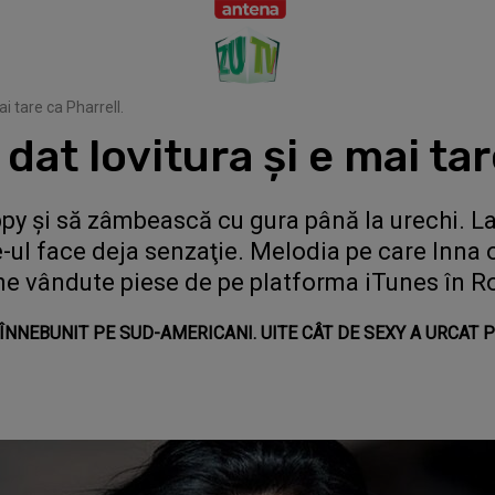
i tare ca Pharrell.
at lovitura şi e mai tar
ppy şi să zâmbească cu gura până la urechi. La
e-ul face deja senzaţie. Melodia pe care Inna o
bine vândute piese de pe platforma iTunes în 
 ÎNNEBUNIT PE SUD-AMERICANI. UITE CÂT DE SEXY A URCAT 