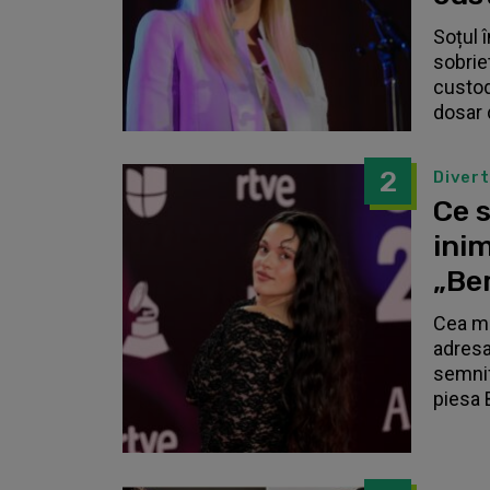
Soțul 
sobrie
custodi
dosar 
2
Diver
Ce s
inim
„Be
Cea ma
adresa
semnif
piesa 