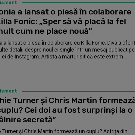
tisment
nia a lansat o piesă în colaborare
illa Fonic: „Sper să vă placă la fel
mult cum ne place nouă”
 a lansat o piesă în colaborare cu Killa Fonic. Diva a oferi
lte detalii despre noul ei single într-un mesaj publicat pe
l ei de Instagram. Artista a mărturisit că este extrem...
tisment
hie Turner și Chris Martin formeaz
uplu? Cei doi au fost surprinși la o
âlnire secretă”
 Turner și Chris Martin formează un cuplu? Actrița din