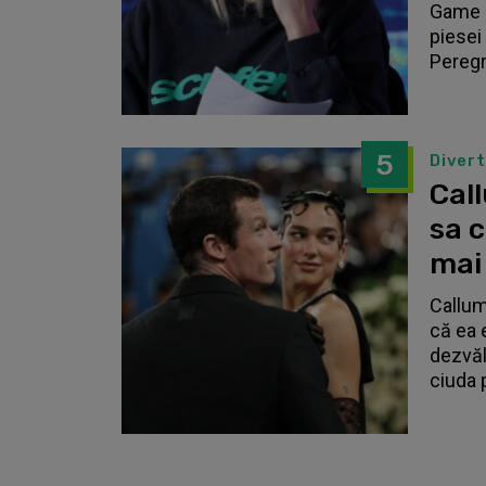
Game o
piesei 
Peregri
5
Diver
Call
sa 
mai
Callum
că ea 
dezvălu
ciuda 