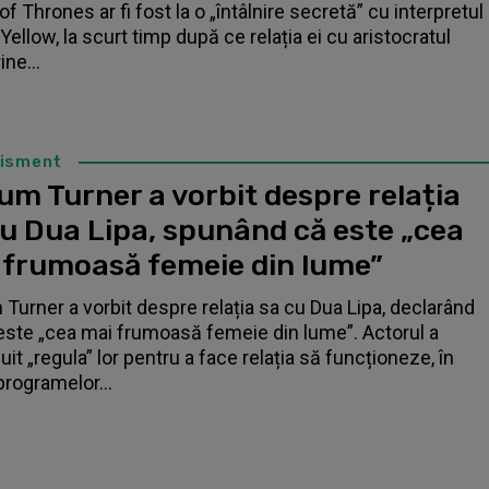
f Thrones ar fi fost la o „întâlnire secretă” cu interpretul
Yellow, la scurt timp după ce relația ei cu aristocratul
ne...
tisment
um Turner a vorbit despre relația
cu Dua Lipa, spunând că este „cea
 frumoasă femeie din lume”
 Turner a vorbit despre relația sa cu Dua Lipa, declarând
este „cea mai frumoasă femeie din lume”. Actorul a
it „regula” lor pentru a face relația să funcționeze, în
programelor...