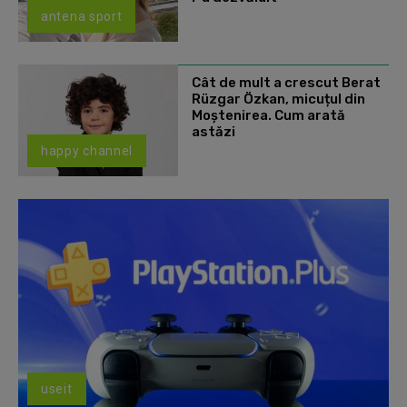
antena sport
Cât de mult a crescut Berat
Rüzgar Özkan, micuțul din
Moștenirea. Cum arată
astăzi
happy channel
useit