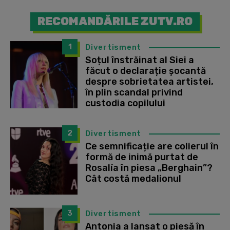
RECOMANDĂRILE ZUTV.RO
1
Divertisment
Soțul înstrăinat al Siei a
făcut o declarație șocantă
despre sobrietatea artistei,
în plin scandal privind
custodia copilului
2
Divertisment
Ce semnificație are colierul în
formă de inimă purtat de
Rosalía în piesa „Berghain”?
Cât costă medalionul
3
Divertisment
Antonia a lansat o piesă în