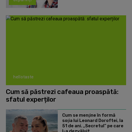
hellotaste
Cum să păstrezi cafeaua proaspătă:
sfatul experților
Cum se menţine în formă
soţia lui Leonard Doroftei, la
51 de ani. „Secretul” pe care
l-a dezvăluit