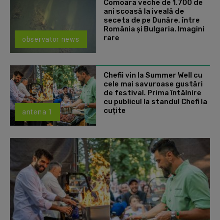
Comoara veche de 1.700 de
ani scoasă la iveală de
seceta de pe Dunăre, între
România şi Bulgaria. Imagini
rare
observator news
Chefii vin la Summer Well cu
cele mai savuroase gustări
de festival. Prima întâlnire
cu publicul la standul Chefi la
cuțite
antena 1