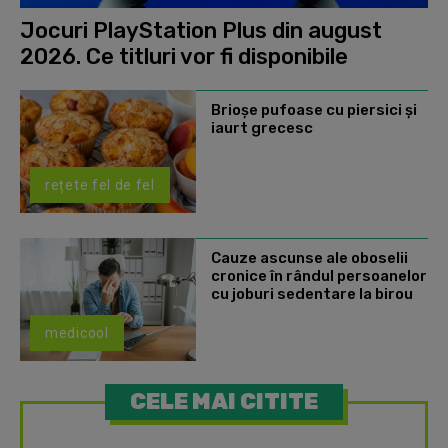
Jocuri PlayStation Plus din august
2026. Ce titluri vor fi disponibile
Brioșe pufoase cu piersici și
iaurt grecesc
rețete fel de fel
Cauze ascunse ale oboselii
cronice în rândul persoanelor
cu joburi sedentare la birou
medicool
CELE MAI CITITE