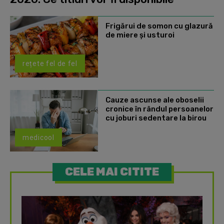
Frigărui de somon cu glazură
de miere și usturoi
rețete fel de fel
Cauze ascunse ale oboselii
cronice în rândul persoanelor
cu joburi sedentare la birou
medicool
CELE MAI CITITE