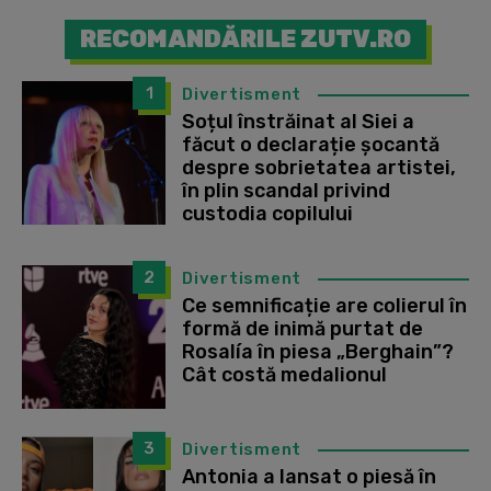
RECOMANDĂRILE ZUTV.RO
1
Divertisment
Soțul înstrăinat al Siei a
făcut o declarație șocantă
despre sobrietatea artistei,
în plin scandal privind
custodia copilului
2
Divertisment
Ce semnificație are colierul în
formă de inimă purtat de
Rosalía în piesa „Berghain”?
Cât costă medalionul
3
Divertisment
Antonia a lansat o piesă în