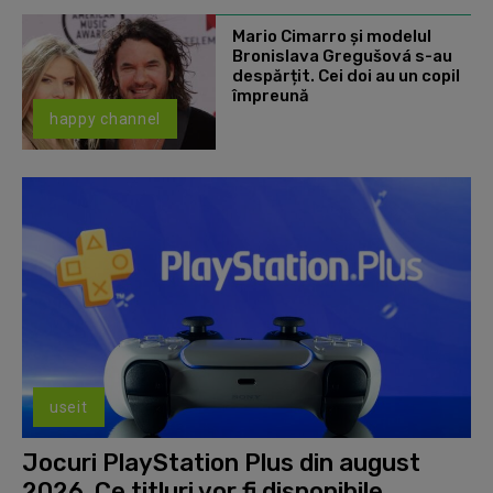
Mario Cimarro și modelul
Bronislava Gregušová s-au
despărțit. Cei doi au un copil
împreună
happy channel
useit
Jocuri PlayStation Plus din august
2026. Ce titluri vor fi disponibile