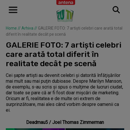
Home
//
Arhiva
//
GALERIE FOTO: 7 artişti celebri care arată total
diferit în realitate decât pe scenă
GALERIE FOTO: 7 artişti celebri
care arată total diferit în
realitate decât pe scenă
Cei şapte artişti au devenit celebri şi datorită înfăţişărilor
mai mult sau mai puţin dubioase. Despre Marilyn Manson,
de exemplu, s-au scris şi spus o mulţime de lucruri ciudat,
dar toate se pare că ar fi fost doar mişcări de marketing.
Oricum ar fi, realitatea e de multe ori extrem de
surprinzătoare, mai ales când vorbim despre oamenii ca
ei.
Deadmau5 / Joel Thomas Zimmerman