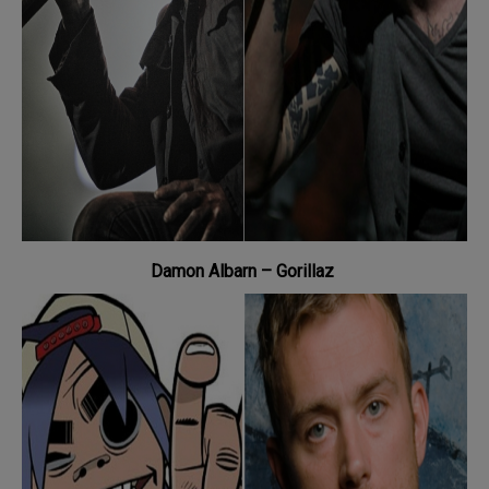
Damon Albarn
–
Gorillaz