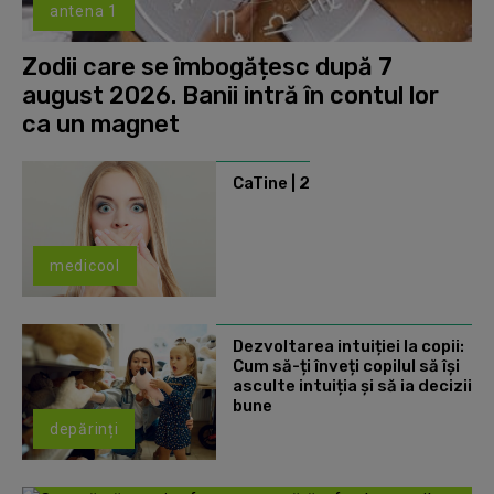
antena 1
Zodii care se îmbogățesc după 7
august 2026. Banii intră în contul lor
ca un magnet
CaTine | 2
medicool
Dezvoltarea intuiției la copii:
Cum să-ți înveți copilul să își
asculte intuiția și să ia decizii
bune
depărinți