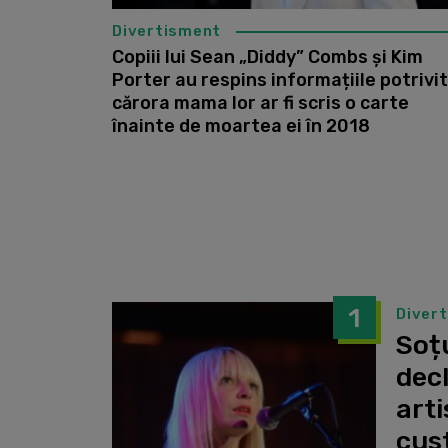
Divertisment
Copiii lui Sean „Diddy” Combs și Kim
Porter au respins informațiile potrivit
cărora mama lor ar fi scris o carte
înainte de moartea ei în 2018
1
Diver
Soțu
dec
arti
cust