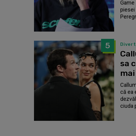
Game o
piesei 
Peregri
5
Diver
Call
sa 
mai
Callum
că ea 
dezvălu
ciuda 