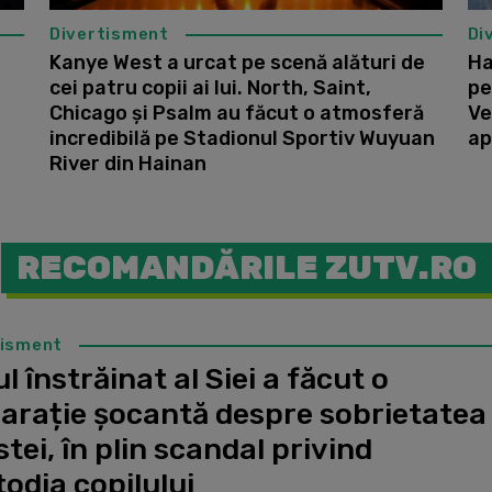
Divertisment
Di
Kanye West a urcat pe scenă alături de
Ha
cei patru copii ai lui. North, Saint,
pe
Chicago și Psalm au făcut o atmosferă
Ve
incredibilă pe Stadionul Sportiv Wuyuan
ap
River din Hainan
RECOMANDĂRILE ZUTV.RO
tisment
l înstrăinat al Siei a făcut o
larație șocantă despre sobrietatea
stei, în plin scandal privind
odia copilului