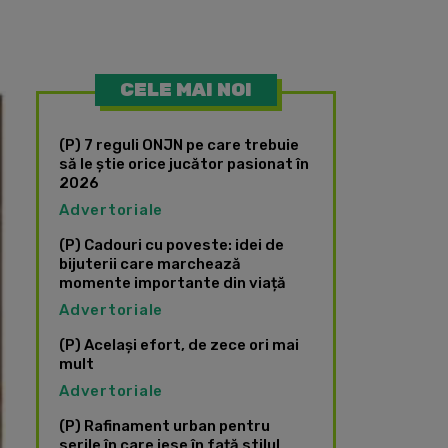
CELE MAI NOI
(P) 7 reguli ONJN pe care trebuie
să le știe orice jucător pasionat în
2026
Advertoriale
(P) Cadouri cu poveste: idei de
bijuterii care marchează
momente importante din viață
Advertoriale
(P) Același efort, de zece ori mai
mult
Advertoriale
(P) Rafinament urban pentru
serile în care iese în față stilul