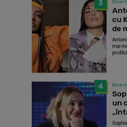
3
Diver
Anto
cu K
de 
Antonia
mai mu
profilu
4
Diver
Sop
un c
„înt
Sophie