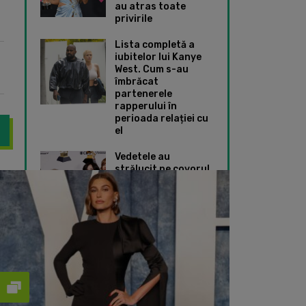
au atras toate
privirile
Lista completă a
iubitelor lui Kanye
West. Cum s-au
îmbrăcat
partenerele
rapperului în
perioada relației cu
el
Vedetele au
strălucit pe covorul
i Sean „Diddy” Combs și Kim Porter au respins informațiile potrivit
Kanye West a urcat 
roșu de la Premiile
Grammy 2024. Ce
ținute speciale au
ales Taylor Swift și
Dua Lipa