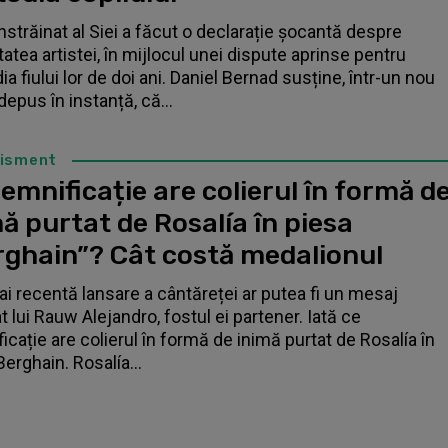
înstrăinat al Siei a făcut o declarație șocantă despre
tatea artistei, în mijlocul unei dispute aprinse pentru
a fiului lor de doi ani. Daniel Bernad susține, într-un nou
depus în instanță, că...
tisment
emnificație are colierul în formă d
ă purtat de Rosalía în piesa
rghain”? Cât costă medalionul
i recentă lansare a cântăreței ar putea fi un mesaj
t lui Rauw Alejandro, fostul ei partener. Iată ce
icație are colierul în formă de inimă purtat de Rosalía în
Berghain. Rosalía...