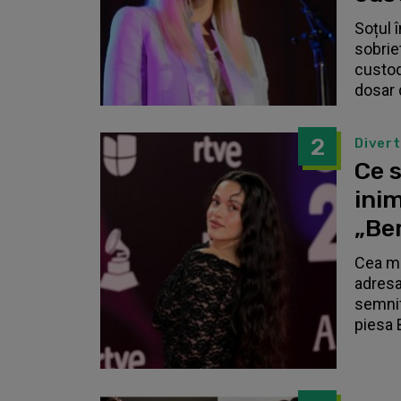
Soțul 
sobrie
custodi
dosar 
2
Diver
Ce s
inim
„Be
Cea ma
adresa
semnif
piesa 