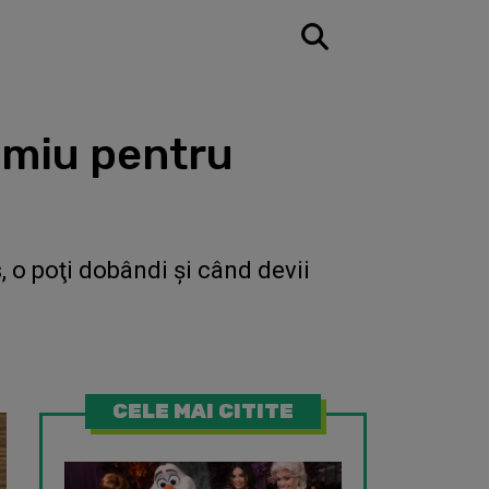
remiu pentru
, o poţi dobândi şi când devii
CELE MAI CITITE