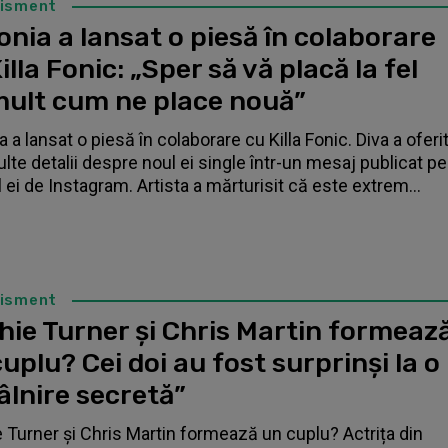
tisment
nia a lansat o piesă în colaborare
illa Fonic: „Sper să vă placă la fel
mult cum ne place nouă”
 a lansat o piesă în colaborare cu Killa Fonic. Diva a oferi
lte detalii despre noul ei single într-un mesaj publicat pe
l ei de Instagram. Artista a mărturisit că este extrem...
tisment
hie Turner și Chris Martin formeaz
uplu? Cei doi au fost surprinși la o
âlnire secretă”
 Turner și Chris Martin formează un cuplu? Actrița din