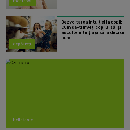
medicool
Dezvoltarea intuiției la copii:
Cum să-ți înveți copilul să își
asculte intuiția și să ia decizii
bune
depărinți
hellotaste