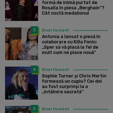
formă de inimă purtat de
Rosalía în piesa „Berghain”?
Cât costă medalionul
3
Divertisment
Antonia a lansat o piesă în
colaborare cu Killa Fonic:
„Sper să vă placă la fel de
mult cum ne place nouă”
4
Divertisment
Sophie Turner și Chris Martin
formează un cuplu? Cei doi
au fost surprinși la o
„întâlnire secretă”
5
Divertisment