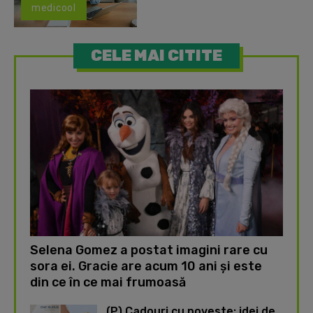
medicool
CELE MAI CITITE
Selena Gomez a postat imagini rare cu
sora ei. Gracie are acum 10 ani și este
din ce în ce mai frumoasă
(P) Cadouri cu poveste: idei de