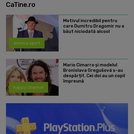
CaTine.ro
Motivul incredibil pentru
care Dumitru Dragomir nu a
băut niciodată alcool
antena sport
Mario Cimarro și modelul
Bronislava Gregušová s-au
despărțit. Cei doi au un copil
împreună
happy channel