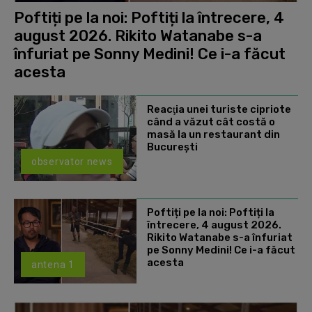
Poftiți pe la noi: Poftiți la întrecere, 4
august 2026. Rikito Watanabe s-a
înfuriat pe Sonny Medini! Ce i-a făcut
acesta
Reacţia unei turiste cipriote
când a văzut cât costă o
masă la un restaurant din
Bucureşti
observator news
Poftiți pe la noi: Poftiți la
întrecere, 4 august 2026.
Rikito Watanabe s-a înfuriat
pe Sonny Medini! Ce i-a făcut
acesta
antena 1