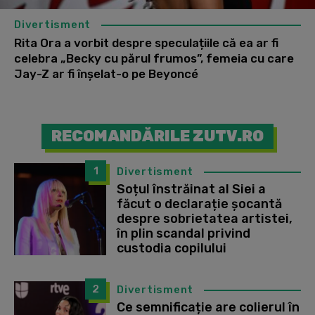
Divertisment
Rita Ora a vorbit despre speculațiile că ea ar fi
celebra „Becky cu părul frumos”, femeia cu care
Jay-Z ar fi înșelat-o pe Beyoncé
RECOMANDĂRILE ZUTV.RO
1
Divertisment
Soțul înstrăinat al Siei a
făcut o declarație șocantă
despre sobrietatea artistei,
în plin scandal privind
custodia copilului
2
Divertisment
Ce semnificație are colierul în