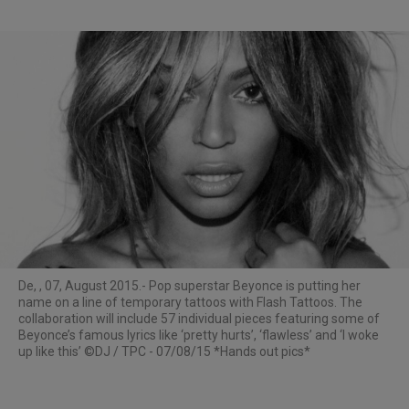
De
, , 07, August 2015.- Pop superstar Beyonce is putting her
name on a line of temporary tattoos with Flash Tattoos. The
collaboration will include 57 individual pieces featuring some of
Beyonce’s famous lyrics like ‘pretty hurts’, ‘flawless’ and ‘I woke
up like this’ ©DJ / TPC - 07/08/15 *Hands out pics*