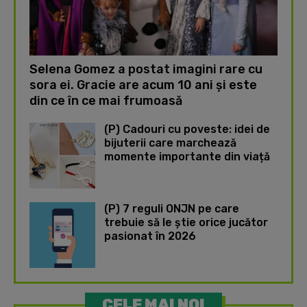
Selena Gomez a postat imagini rare cu
sora ei. Gracie are acum 10 ani și este
din ce în ce mai frumoasă
(P) Cadouri cu poveste: idei de
bijuterii care marchează
momente importante din viață
(P) 7 reguli ONJN pe care
trebuie să le știe orice jucător
pasionat în 2026
CELE MAI NOI