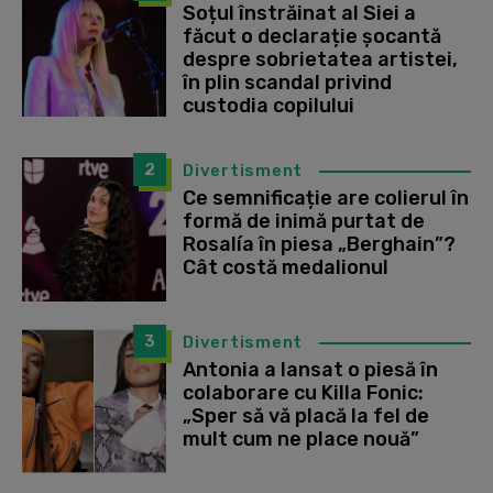
Soțul înstrăinat al Siei a
făcut o declarație șocantă
despre sobrietatea artistei,
în plin scandal privind
custodia copilului
2
Divertisment
Ce semnificație are colierul în
formă de inimă purtat de
Rosalía în piesa „Berghain”?
Cât costă medalionul
3
Divertisment
Antonia a lansat o piesă în
colaborare cu Killa Fonic:
„Sper să vă placă la fel de
mult cum ne place nouă”