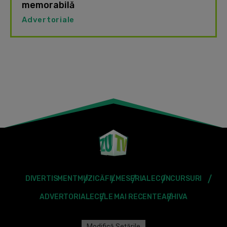
memorabilă
Advertoriale
DIVERTISMENT
MUZICĂ
FILME
SERIALE
CONCURSURI
ADVERTORIALE
CELE MAI RECENTE
ARHIVA
Modifică Setările