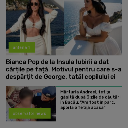
antena 1
Bianca Pop de la Insula Iubirii a dat
cărțile pe față. Motivul pentru care s-a
despărțit de George, tatăl copilului ei
Mărturia Andreei, fetiţa
găsită după 3 zile de căutări
în Bacău: "Am fost în parc,
apoi la o fetiţă acasă"
observator news