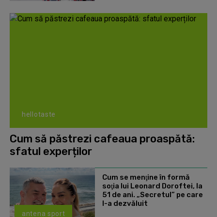
hellotaste
Cum să păstrezi cafeaua proaspătă:
sfatul experților
Cum se menţine în formă
soţia lui Leonard Doroftei, la
51 de ani. „Secretul” pe care
l-a dezvăluit
antena sport