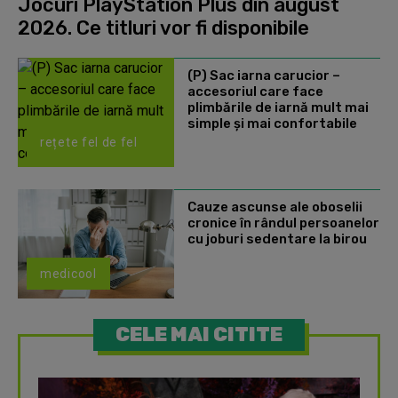
Jocuri PlayStation Plus din august
2026. Ce titluri vor fi disponibile
(P) Sac iarna carucior –
accesoriul care face
plimbările de iarnă mult mai
simple și mai confortabile
rețete fel de fel
Cauze ascunse ale oboselii
cronice în rândul persoanelor
cu joburi sedentare la birou
medicool
CELE MAI CITITE