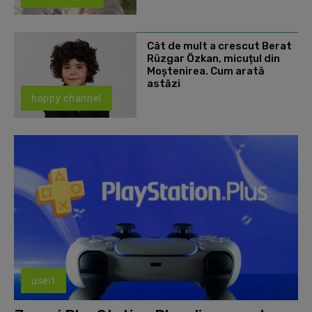
Cât de mult a crescut Berat
Rüzgar Özkan, micuțul din
Moștenirea. Cum arată
astăzi
happy channel
useit