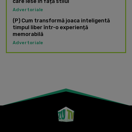
care iese în față stilul
Advertoriale
(P) Cum transformă joaca inteligentă
timpul liber într-o experiență
memorabilă
Advertoriale