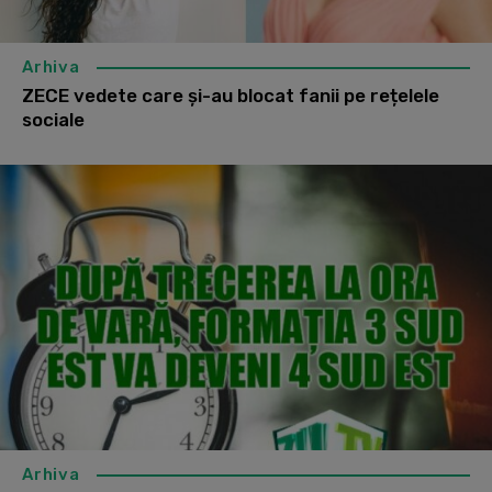
Arhiva
ZECE vedete care și-au blocat fanii pe rețelele
sociale
Arhiva