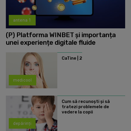
antena 1
(P) Platforma WINBET și importanța
unei experiențe digitale fluide
CaTine | 2
medicool
Cum să recunoști și să
tratezi problemele de
vedere la copii
depărinți