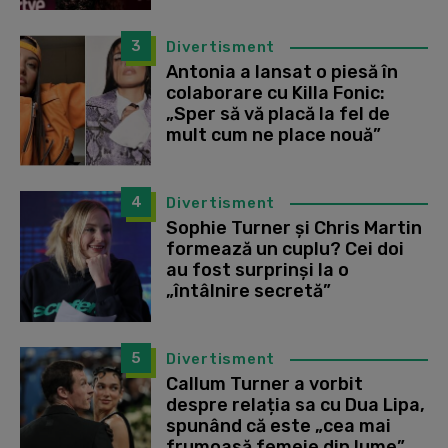
3
Divertisment
Antonia a lansat o piesă în
colaborare cu Killa Fonic:
„Sper să vă placă la fel de
mult cum ne place nouă”
4
Divertisment
Sophie Turner și Chris Martin
formează un cuplu? Cei doi
au fost surprinși la o
„întâlnire secretă”
5
Divertisment
Callum Turner a vorbit
despre relația sa cu Dua Lipa,
spunând că este „cea mai
frumoasă femeie din lume”