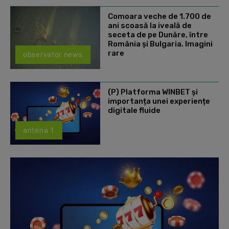
Comoara veche de 1.700 de
ani scoasă la iveală de
seceta de pe Dunăre, între
România şi Bulgaria. Imagini
rare
observator news
(P) Platforma WINBET și
importanța unei experiențe
digitale fluide
antena 1