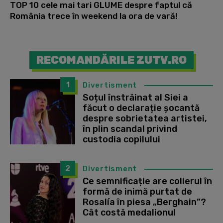
TOP 10 cele mai tari GLUME despre faptul că
România trece în weekend la ora de vară!
RECOMANDĂRILE ZUTV.RO
1
Divertisment
Soțul înstrăinat al Siei a
făcut o declarație șocantă
despre sobrietatea artistei,
în plin scandal privind
custodia copilului
2
Divertisment
Ce semnificație are colierul în
formă de inimă purtat de
Rosalía în piesa „Berghain”?
Cât costă medalionul