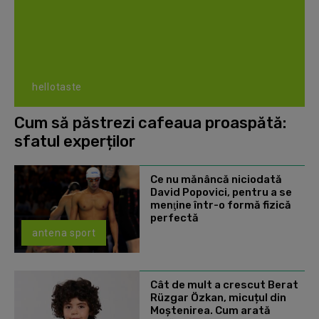
hellotaste
Cum să păstrezi cafeaua proaspătă:
sfatul experților
Ce nu mănâncă niciodată
David Popovici, pentru a se
menţine într-o formă fizică
perfectă
antena sport
Cât de mult a crescut Berat
Rüzgar Özkan, micuțul din
Moștenirea. Cum arată