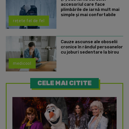
accesoriul care face
plimbările de iarnă mult mai
simple și mai confortabile
rețete fel de fel
Cauze ascunse ale oboselii
cronice în rândul persoanelor
cu joburi sedentare la birou
medicool
CELE MAI CITITE