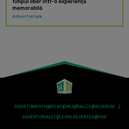
timpul liber într-o experiență
memorabilă
Advertoriale
DIVERTISMENT
MUZICĂ
FILME
SERIALE
CONCURSURI
ADVERTORIALE
CELE MAI RECENTE
ARHIVA