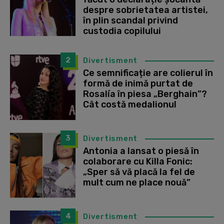
despre sobrietatea artistei,
în plin scandal privind
custodia copilului
2
Divertisment
Ce semnificație are colierul în
formă de inimă purtat de
Rosalía în piesa „Berghain”?
Cât costă medalionul
3
Divertisment
Antonia a lansat o piesă în
colaborare cu Killa Fonic:
„Sper să vă placă la fel de
mult cum ne place nouă”
4
Divertisment