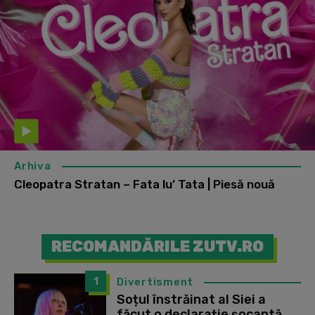
Arhiva
Cleopatra Stratan – Fata lu’ Tata | Piesă nouă
RECOMANDĂRILE ZUTV.RO
1
Divertisment
Soțul înstrăinat al Siei a
făcut o declarație șocantă