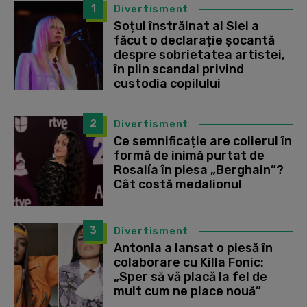
1
Divertisment
Soțul înstrăinat al Siei a
făcut o declarație șocantă
despre sobrietatea artistei,
în plin scandal privind
custodia copilului
2
Divertisment
Ce semnificație are colierul în
formă de inimă purtat de
Rosalía în piesa „Berghain”?
Cât costă medalionul
3
Divertisment
Antonia a lansat o piesă în
colaborare cu Killa Fonic:
„Sper să vă placă la fel de
mult cum ne place nouă”