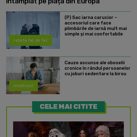
întâmplat pe piața din Europa
(P) Sac iarna carucior –
accesoriul care face
plimbările de iarnă mult mai
simple și mai confortabile
rețete fel de fel
Cauze ascunse ale oboselii
cronice în rândul persoanelor
cu joburi sedentare la birou
medicool
CELE MAI CITITE