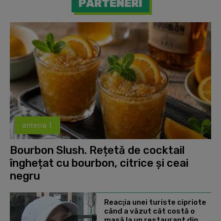
PARTENERI
antena 1
Bourbon Slush. Rețetă de cocktail
înghețat cu bourbon, citrice și ceai
negru
Reacţia unei turiste cipriote
când a văzut cât costă o
masă la un restaurant din