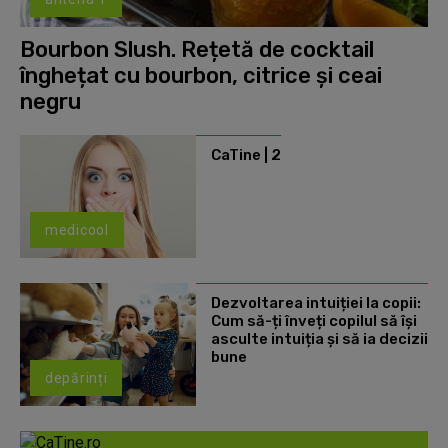
Bourbon Slush. Rețetă de cocktail
înghețat cu bourbon, citrice și ceai
negru
CaTine | 2
medicool
Dezvoltarea intuiției la copii:
Cum să-ți înveți copilul să își
asculte intuiția și să ia decizii
bune
depărinți