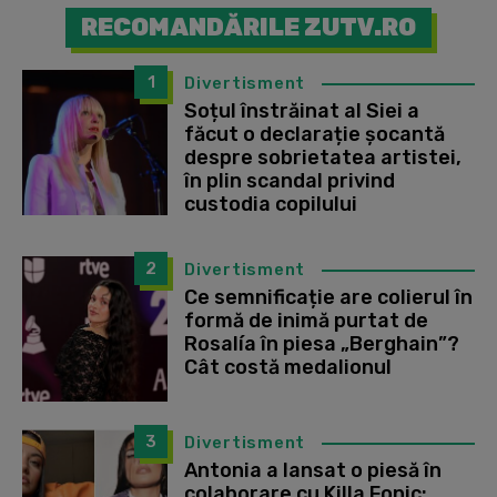
RECOMANDĂRILE ZUTV.RO
1
Divertisment
Soțul înstrăinat al Siei a
făcut o declarație șocantă
despre sobrietatea artistei,
în plin scandal privind
custodia copilului
2
Divertisment
Ce semnificație are colierul în
formă de inimă purtat de
Rosalía în piesa „Berghain”?
Cât costă medalionul
3
Divertisment
Antonia a lansat o piesă în
colaborare cu Killa Fonic: