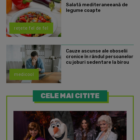
Salată mediteraneeană de
legume coapte
rețete fel de fel
Cauze ascunse ale oboselii
cronice în rândul persoanelor
cu joburi sedentare la birou
medicool
CELE MAI CITITE