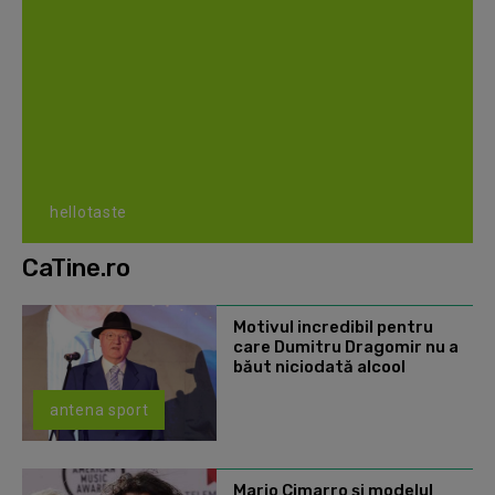
hellotaste
CaTine.ro
Motivul incredibil pentru
care Dumitru Dragomir nu a
băut niciodată alcool
antena sport
Mario Cimarro și modelul