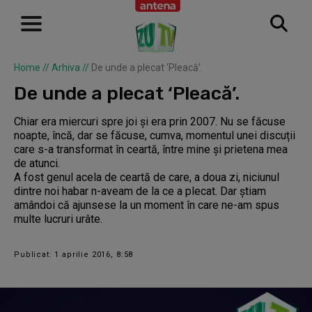
Home
//
Arhiva
//
De unde a plecat ‘Pleacă’.
De unde a plecat ‘Pleacă’.
Chiar era miercuri spre joi și era prin 2007. Nu se făcuse
noapte, încă, dar se făcuse, cumva, momentul unei discuții
care s-a transformat în ceartă, între mine și prietena mea
de atunci.
A fost genul acela de ceartă de care, a doua zi, niciunul
dintre noi habar n-aveam de la ce a plecat. Dar știam
amândoi că ajunsese la un moment în care ne-am spus
multe lucruri urâte.
Publicat: 1 aprilie 2016, 8:58