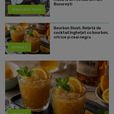
Bucureşti
observator news
Bourbon Slush. Rețetă de
cocktail înghețat cu bourbon,
citrice și ceai negru
antena 1
antena 1