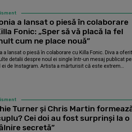
tisment
nia a lansat o piesă în colaborare
illa Fonic: „Sper să vă placă la fel
mult cum ne place nouă”
 a lansat o piesă în colaborare cu Killa Fonic. Diva a oferi
lte detalii despre noul ei single într-un mesaj publicat pe
l ei de Instagram. Artista a mărturisit că este extrem...
tisment
hie Turner și Chris Martin formeaz
uplu? Cei doi au fost surprinși la o
âlnire secretă”