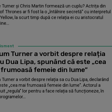
 Turner și Chris Martin formează un cuplu? Actrița din
f Thrones ar fi fost la o „întâlnire secretă” cu interpretul
Yellow, la scurt timp după ce relația ei cu aristocratul
ne...
tisment
um Turner a vorbit despre relația
cu Dua Lipa, spunând că este „cea
 frumoasă femeie din lume”
 Turner a vorbit despre relația sa cu Dua Lipa, declarând
este „cea mai frumoasă femeie din lume”. Actorul a
it „regula” lor pentru a face relația să funcționeze, în
programelor...