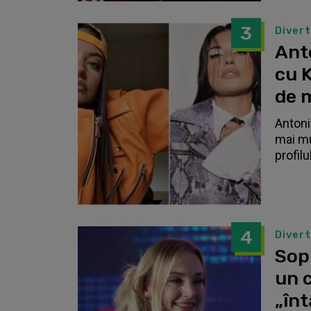
3
Diver
Anto
cu K
de 
Antonia
mai mu
profilu
4
Diver
Sop
un c
„înt