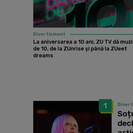
Divertisment
La aniversarea a 10 ani, ZU TV dă muz
de 10, de la ZUnrise și până la ZUeet
dreams
1
Diver
Soțu
dec
arti