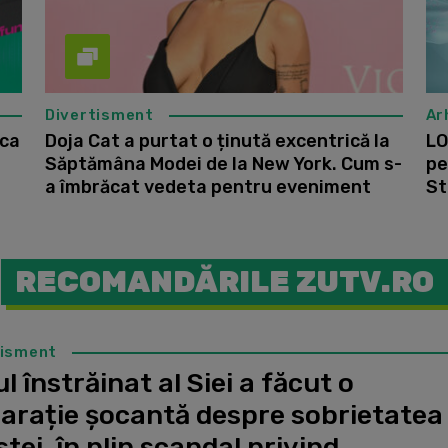
Divertisment
Ar
ica
Doja Cat a purtat o ținută excentrică la
LO
Săptămâna Modei de la New York. Cum s-
pe
a îmbrăcat vedeta pentru eveniment
St
RECOMANDĂRILE ZUTV.RO
tisment
l înstrăinat al Siei a făcut o
larație șocantă despre sobrietatea
stei, în plin scandal privind