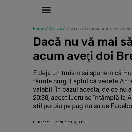
Home
//
Arhiva
//
Dacă nu vă mai săturaţi de Horia Bre
Dacă nu vă mai săt
acum aveţi doi Br
E deja un truism să spunem că Hor
râurile curg. Faptul că vedeta An
valabil. În cazul acesta, de ce nu
20:30, acest lucru se întâmplă la
stil porpiu pe pagina sa de Faceb
Publicat: 11 aprilie 2014, 11:20