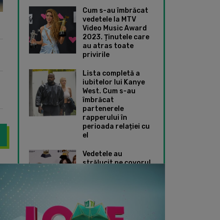
Cum s-au îmbrăcat
vedetele la MTV
Video Music Award
2023. Ținutele care
au atras toate
privirile
Lista completă a
iubitelor lui Kanye
West. Cum s-au
îmbrăcat
partenerele
rapperului în
perioada relației cu
el
Vedetele au
strălucit pe covorul
sarea a 10 ani, ZU TV dă muzica de 10, de la ZUnrise și până la
Doja Cat a purtat 
roșu de la Premiile
Grammy 2024. Ce
ținute speciale au
ales Taylor Swift și
Dua Lipa