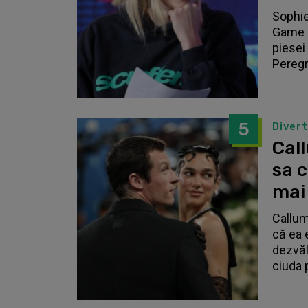
Sophie
Game o
piesei 
Peregri
5
Diver
Call
sa 
mai
Callum
că ea 
dezvălu
ciuda 