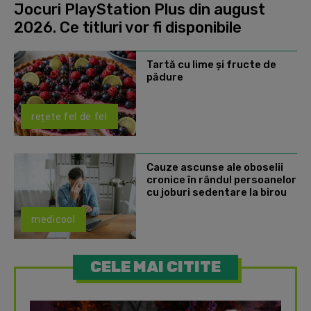
Jocuri PlayStation Plus din august
2026. Ce titluri vor fi disponibile
Tartă cu lime și fructe de
pădure
rețete fel de fel
Cauze ascunse ale oboselii
cronice în rândul persoanelor
cu joburi sedentare la birou
medicool
CELE MAI CITITE