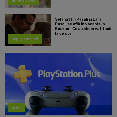
antena sport
Selahattin Paşalı și Lara
Paşalı se află în vacanță în
Bodrum. Ce au observat fanii
la ce doi
happy channel
useit