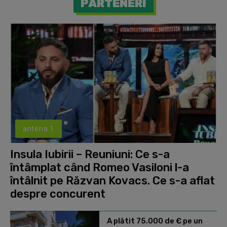
PARTENERI
antena 1
Insula Iubirii – Reuniuni: Ce s-a
întâmplat când Romeo Vasiloni l-a
întâlnit pe Răzvan Kovacs. Ce s-a aflat
despre concurent
A plătit 75.000 de € pe un