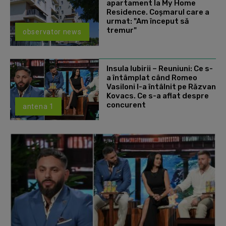
apartament la My Home
Residence. Coşmarul care a
urmat: "Am început să
tremur"
observator news
Insula Iubirii – Reuniuni: Ce s-
a întâmplat când Romeo
Vasiloni l-a întâlnit pe Răzvan
Kovacs. Ce s-a aflat despre
concurent
antena 1