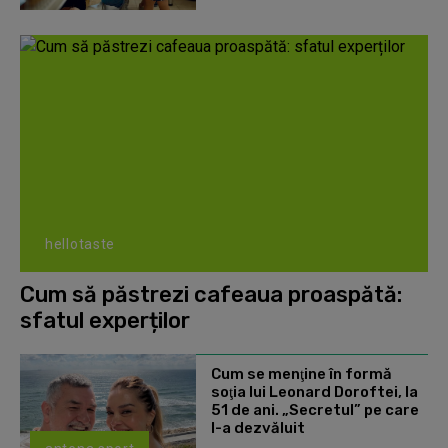
hellotaste
Cum să păstrezi cafeaua proaspătă:
sfatul experților
Cum se menţine în formă
soţia lui Leonard Doroftei, la
51 de ani. „Secretul” pe care
l-a dezvăluit