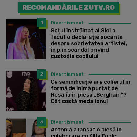
RECOMANDĂRILE ZUTV.RO
1
Divertisment
Soțul înstrăinat al Siei a
făcut o declarație șocantă
despre sobrietatea artistei,
în plin scandal privind
custodia copilului
2
Divertisment
Ce semnificație are colierul în
formă de inimă purtat de
Rosalía în piesa „Berghain”?
Cât costă medalionul
3
Divertisment
Antonia a lansat o piesă în
colaborare cu Killa Fonic: