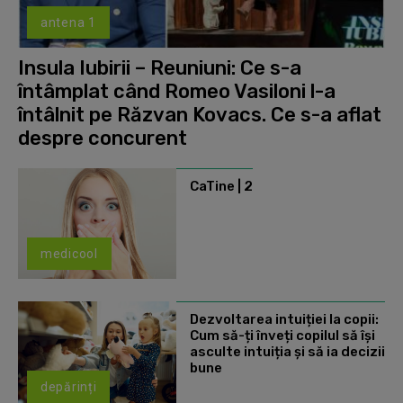
antena 1
Insula Iubirii – Reuniuni: Ce s-a
întâmplat când Romeo Vasiloni l-a
întâlnit pe Răzvan Kovacs. Ce s-a aflat
despre concurent
CaTine | 2
medicool
Dezvoltarea intuiției la copii:
Cum să-ți înveți copilul să își
asculte intuiția și să ia decizii
bune
depărinți