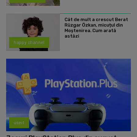
Cât de mult a crescut Berat
Rüzgar Özkan, micuțul din
Moștenirea. Cum arată
astăzi
happy channel
useit