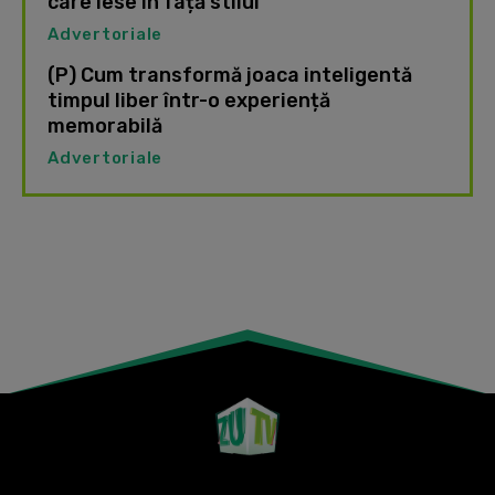
care iese în față stilul
Advertoriale
(P) Cum transformă joaca inteligentă
timpul liber într-o experiență
memorabilă
Advertoriale