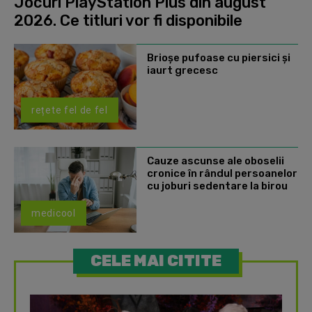
Jocuri PlayStation Plus din august
2026. Ce titluri vor fi disponibile
Brioșe pufoase cu piersici și
iaurt grecesc
rețete fel de fel
Cauze ascunse ale oboselii
cronice în rândul persoanelor
cu joburi sedentare la birou
medicool
CELE MAI CITITE