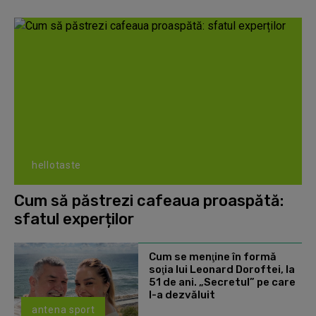
hellotaste
Cum să păstrezi cafeaua proaspătă:
sfatul experților
Cum se menţine în formă
soţia lui Leonard Doroftei, la
51 de ani. „Secretul” pe care
l-a dezvăluit
antena sport