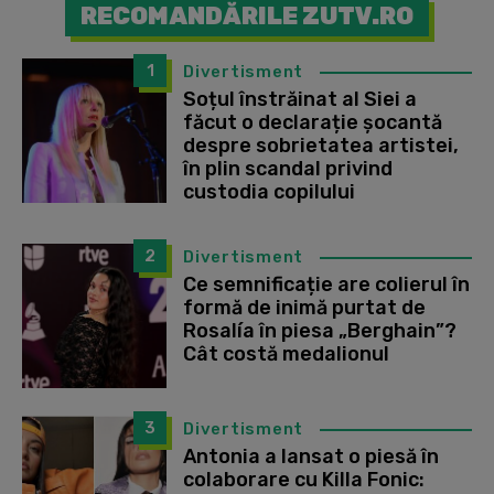
RECOMANDĂRILE ZUTV.RO
1
Divertisment
Soțul înstrăinat al Siei a
făcut o declarație șocantă
despre sobrietatea artistei,
în plin scandal privind
custodia copilului
2
Divertisment
Ce semnificație are colierul în
formă de inimă purtat de
Rosalía în piesa „Berghain”?
Cât costă medalionul
3
Divertisment
Antonia a lansat o piesă în
colaborare cu Killa Fonic: