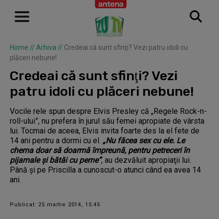
Home
//
Arhiva
//
Credeai că sunt sfinţi? Vezi patru idoli cu
plăceri nebune!
Credeai că sunt sfinţi? Vezi
patru idoli cu plăceri nebune!
Vocile rele spun despre Elvis Presley că „Regele Rock-n-
roll-ului”, nu prefera în jurul său femei apropiate de vârsta
lui. Tocmai de aceea, Elvis invita foarte des la el fete de
14 ani pentru a dormi cu el.
„Nu făcea sex cu ele. Le
chema doar să doarmă împreună, pentru petreceri în
pijamale şi bătăi cu perne”
, au dezvăluit apropiaţii lui.
Până şi pe Priscilla a cunoscut-o atunci când ea avea 14
ani.
Publicat: 25 martie 2014, 15:45