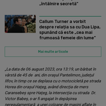
„întâlnire secretă”
Callum Turner a vorbit
despre relația sa cu Dua Lipa,
spunând că este „cea mai
frumoasă femeie din lume”
Mai multe articole
„La data de 06 august 2023, ora 13:19, un bărbat în
vârstă de 45 de ani, din oraşul Pantelimon, judeţul
Ilfov, în timp ce se deplasa cu o motocicletă pe strada
Horea din oraşul Haţeg, având direcţia de mers
Caransebeş spre Haţeg, la intersecţia cu strada Dr.
Victor Babeş, s-ar fi angajat în depăşirea
neregulamentară a unei coloane de maşini aflate în