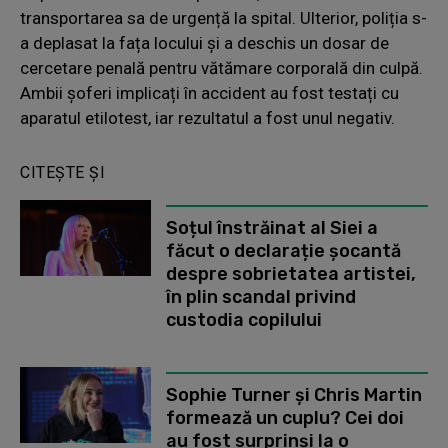
transportarea sa de urgență la spital. Ulterior, poliția s-
a deplasat la fața locului și a deschis un dosar de
cercetare penală pentru vătămare corporală din culpă.
Ambii șoferi implicați în accident au fost testați cu
aparatul etilotest, iar rezultatul a fost unul negativ.
CITEȘTE ȘI
Soțul înstrăinat al Siei a
făcut o declarație șocantă
despre sobrietatea artistei,
în plin scandal privind
custodia copilului
Sophie Turner și Chris Martin
formează un cuplu? Cei doi
au fost surprinși la o