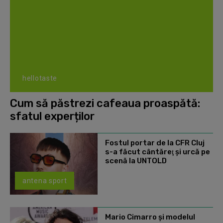
hellotaste
Cum să păstrezi cafeaua proaspătă:
sfatul experților
Fostul portar de la CFR Cluj
s-a făcut cântăreţ şi urcă pe
scenă la UNTOLD
antena sport
Mario Cimarro și modelul