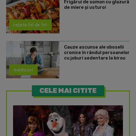
Frigărui de somon cu glazură
de miere și usturoi
rețete fel de fel
Cauze ascunse ale oboselii
cronice în rândul persoanelor
cu joburi sedentare la birou
medicool
CELE MAI CITITE