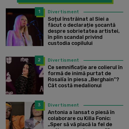
1
Divertisment
Soțul înstrăinat al Siei a
făcut o declarație șocantă
despre sobrietatea artistei,
în plin scandal privind
custodia copilului
2
Divertisment
Ce semnificație are colierul în
formă de inimă purtat de
Rosalía în piesa „Berghain”?
Cât costă medalionul
3
Divertisment
Antonia a lansat o piesă în
colaborare cu Killa Fonic:
„Sper să vă placă la fel de