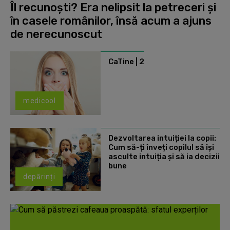
Îl recunoști? Era nelipsit la petreceri și
în casele românilor, însă acum a ajuns
de nerecunoscut
CaTine | 2
medicool
Dezvoltarea intuiției la copii:
Cum să-ți înveți copilul să își
asculte intuiția și să ia decizii
bune
depărinți