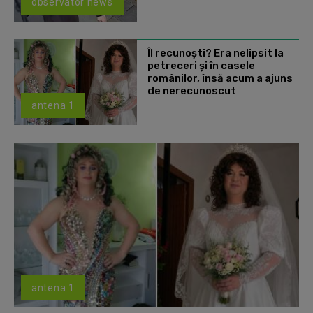
observator news
Îl recunoști? Era nelipsit la
petreceri și în casele
românilor, însă acum a ajuns
de nerecunoscut
antena 1
antena 1