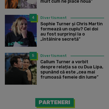
mult cum ne place nouă”
4
Divertisment
Sophie Turner și Chris Martin
formează un cuplu? Cei doi
au fost surprinși la o
„întâlnire secretă”
5
Divertisment
Callum Turner a vorbit
despre relația sa cu Dua Lipa,
spunând că este „cea mai
frumoasă femeie din lume”
PARTENERI