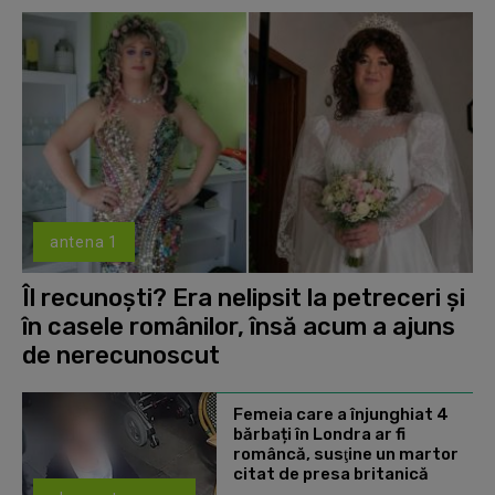
antena 1
Îl recunoști? Era nelipsit la petreceri și
în casele românilor, însă acum a ajuns
de nerecunoscut
Femeia care a înjunghiat 4
bărbați în Londra ar fi
româncă, susţine un martor
citat de presa britanică