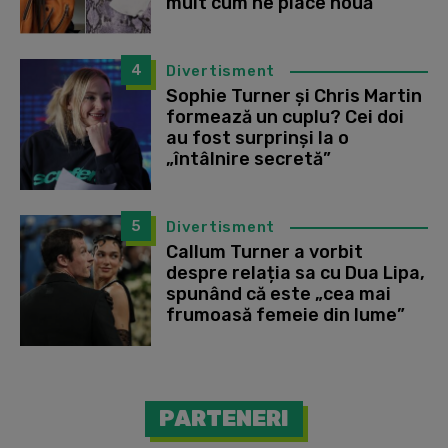
mult cum ne place nouă”
4
Divertisment
Sophie Turner și Chris Martin
formează un cuplu? Cei doi
au fost surprinși la o
„întâlnire secretă”
5
Divertisment
Callum Turner a vorbit
despre relația sa cu Dua Lipa,
spunând că este „cea mai
frumoasă femeie din lume”
PARTENERI