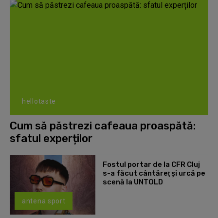
hellotaste
Cum să păstrezi cafeaua proaspătă:
sfatul experților
Fostul portar de la CFR Cluj
s-a făcut cântăreţ şi urcă pe
scenă la UNTOLD
antena sport