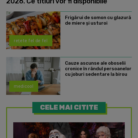
2026. Ce titluri vor fi disponibile
Frigărui de somon cu glazură
de miere și usturoi
rețete fel de fel
Cauze ascunse ale oboselii
cronice în rândul persoanelor
cu joburi sedentare la birou
medicool
CELE MAI CITITE