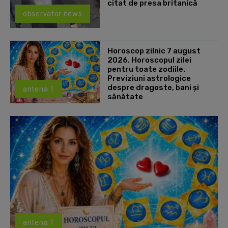
citat de presa britanică
observator news
Horoscop zilnic 7 august
2026. Horoscopul zilei
pentru toate zodiile.
Previziuni astrologice
despre dragoste, bani și
antena 1
sănătate
antena 1