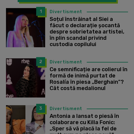
1
Divertisment
Soțul înstrăinat al Siei a
făcut o declarație șocantă
despre sobrietatea artistei,
în plin scandal privind
custodia copilului
2
Divertisment
Ce semnificație are colierul în
formă de inimă purtat de
Rosalía în piesa „Berghain”?
Cât costă medalionul
3
Divertisment
Antonia a lansat o piesă în
colaborare cu Killa Fonic:
„Sper să vă placă la fel de