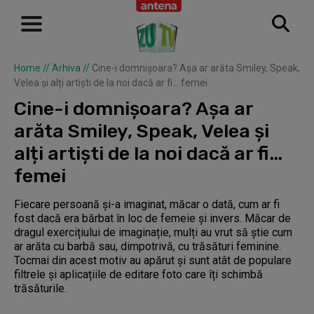
Home
//
Arhiva
//
Cine-i domnișoara? Așa ar arăta Smiley, Speak,
Velea și alți artiști de la noi dacă ar fi… femei
Cine-i domnișoara? Așa ar
arăta Smiley, Speak, Velea și
alți artiști de la noi dacă ar fi…
femei
Fiecare persoană și-a imaginat, măcar o dată, cum ar fi
fost dacă era bărbat în loc de femeie și invers. Măcar de
dragul exercițiului de imaginație, mulți au vrut să știe cum
ar arăta cu barbă sau, dimpotrivă, cu trăsături feminine.
Tocmai din acest motiv au apărut și sunt atât de populare
filtrele și aplicațiile de editare foto care îți schimbă
trăsăturile.