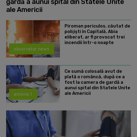
gardă a aunui spital din Statele Unite
ale Americii
Piroman periculos, căutat de
poliţişti în Capitală. Abia
eliberat, ar fi provocat trei
incendii într-o noapte
observator news
Ce sumă colosală avut de
plată o româncă, după ce a
fost la camera de gardă a
aunui spital din Statele Unite
ale Americii
antena 1