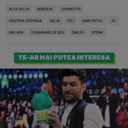
ALEX VELEA
BENDEAC
CONNECT-R
CRISTINA STEFANIA
DELIA
FELI
GINA PISTOL
JO
RALUKA
SCHIMBARE DE SEX
SMILEY
SPEAK
TE-AR MAI PUTEA INTERESA