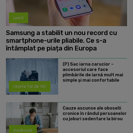
useit
Samsung a stabilit un nou record cu
smartphone-urile pliabile. Ce s-a
întâmplat pe piața din Europa
(P) Sac iarna carucior –
accesoriul care face
plimbările de iarnă mult mai
simple și mai confortabile
rețete fel de fel
Cauze ascunse ale oboselii
cronice în rândul persoanelor
cu joburi sedentare la birou
medicool