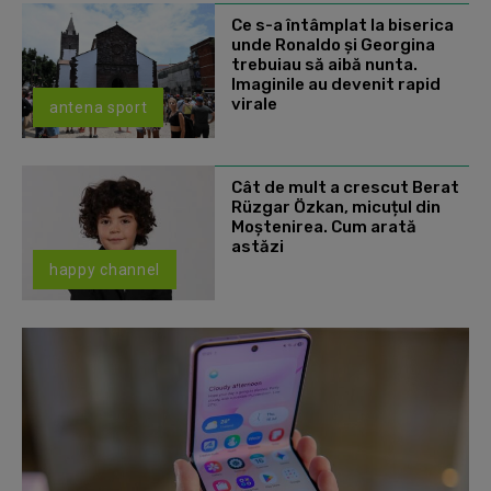
Ce s-a întâmplat la biserica
unde Ronaldo şi Georgina
trebuiau să aibă nunta.
Imaginile au devenit rapid
virale
antena sport
Cât de mult a crescut Berat
Rüzgar Özkan, micuțul din
Moștenirea. Cum arată
astăzi
happy channel