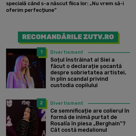
specială când s-a născut fiica lor: „Nu vrem să-i
oferim perfecțiune”
RECOMANDĂRILE ZUTV.RO
1
Divertisment
Soțul înstrăinat al Siei a
făcut o declarație șocantă
despre sobrietatea artistei,
în plin scandal privind
custodia copilului
2
Divertisment
Ce semnificație are colierul în
formă de inimă purtat de
Rosalía în piesa „Berghain”?
Cât costă medalionul