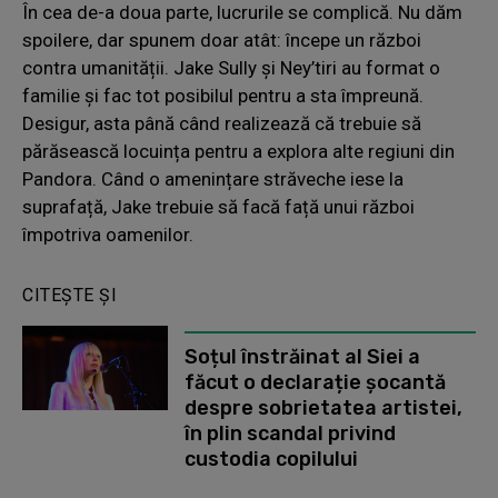
În cea de-a doua parte, lucrurile se complică. Nu dăm
spoilere, dar spunem doar atât: începe un război
contra umanității. Jake Sully și Ney’tiri au format o
familie și fac tot posibilul pentru a sta împreună.
Desigur, asta până când realizează că trebuie să
părăsească locuința pentru a explora alte regiuni din
Pandora. Când o amenințare străveche iese la
suprafață, Jake trebuie să facă față unui război
împotriva oamenilor.
CITEȘTE ȘI
Soțul înstrăinat al Siei a
făcut o declarație șocantă
despre sobrietatea artistei,
în plin scandal privind
custodia copilului