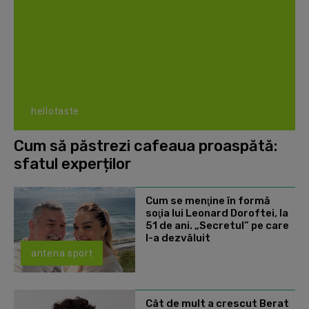
hellotaste
Cum să păstrezi cafeaua proaspătă:
sfatul experților
Cum se menţine în formă
soţia lui Leonard Doroftei, la
51 de ani. „Secretul” pe care
l-a dezvăluit
antena sport
Cât de mult a crescut Berat