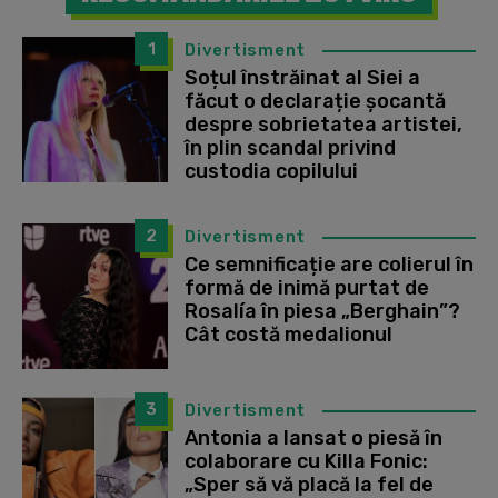
1
Divertisment
Soțul înstrăinat al Siei a
făcut o declarație șocantă
despre sobrietatea artistei,
în plin scandal privind
custodia copilului
2
Divertisment
Ce semnificație are colierul în
formă de inimă purtat de
Rosalía în piesa „Berghain”?
Cât costă medalionul
3
Divertisment
Antonia a lansat o piesă în
colaborare cu Killa Fonic:
„Sper să vă placă la fel de