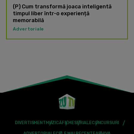
(P) Cum transformă joaca inteligentă
timpul liber într-o experiență
memorabilă
Advertoriale
DIVERTISMENT
MUZICĂ
FILME
SERIALE
CONCURSURI
ADVERTORIALE
CELE MAI RECENTE
ARHIVA