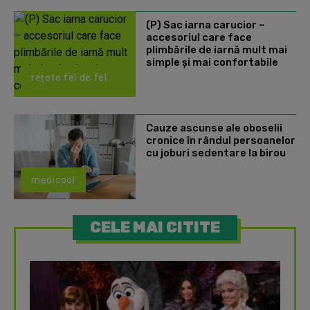
(P) Sac iarna carucior –
accesoriul care face
plimbările de iarnă mult mai
simple și mai confortabile
rețete fel de fel
Cauze ascunse ale oboselii
cronice în rândul persoanelor
cu joburi sedentare la birou
medicool
CELE MAI CITITE