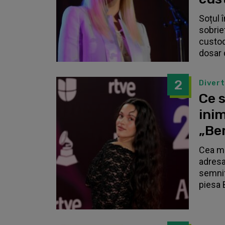
Soțul 
sobrie
custodi
dosar 
2
Diver
Ce s
inim
„Be
Cea ma
adresa
semnif
piesa 