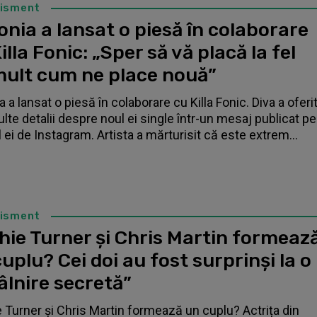
tisment
nia a lansat o piesă în colaborare
illa Fonic: „Sper să vă placă la fel
mult cum ne place nouă”
 a lansat o piesă în colaborare cu Killa Fonic. Diva a oferi
lte detalii despre noul ei single într-un mesaj publicat pe
l ei de Instagram. Artista a mărturisit că este extrem...
tisment
hie Turner și Chris Martin formeaz
uplu? Cei doi au fost surprinși la o
âlnire secretă”
 Turner și Chris Martin formează un cuplu? Actrița din