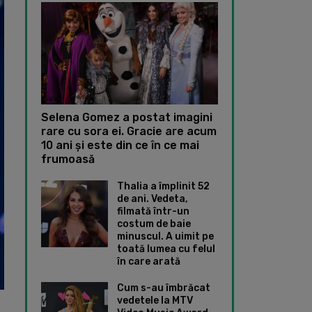
Selena Gomez a postat imagini
rare cu sora ei. Gracie are acum
10 ani și este din ce în ce mai
frumoasă
Thalia a împlinit 52
de ani. Vedeta,
filmată într-un
costum de baie
minuscul. A uimit pe
toată lumea cu felul
în care arată
Cum s-au îmbrăcat
vedetele la MTV