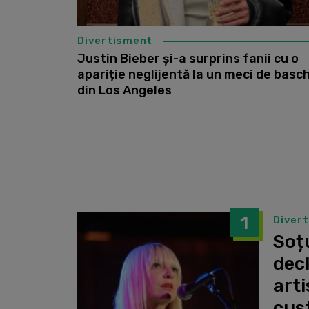
Divertisment
Justin Bieber și-a surprins fanii cu o
apariție neglijentă la un meci de basc
din Los Angeles
1
Diver
Soțu
dec
arti
cust