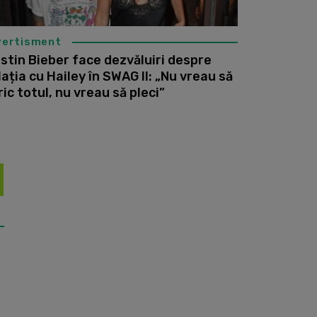
vertisment
stin Bieber face dezvăluiri despre
lația cu Hailey în SWAG II: „Nu vreau să
ric totul, nu vreau să pleci”