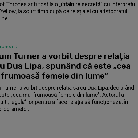
f Thrones ar fi fost la o „întâlnire secretă” cu interpretul
Yellow, la scurt timp după ce relația ei cu aristocratul
ne...
tisment
um Turner a vorbit despre relația
cu Dua Lipa, spunând că este „cea
 frumoasă femeie din lume”
 Turner a vorbit despre relația sa cu Dua Lipa, declarând
este „cea mai frumoasă femeie din lume”. Actorul a
it „regula” lor pentru a face relația să funcționeze, în
programelor...