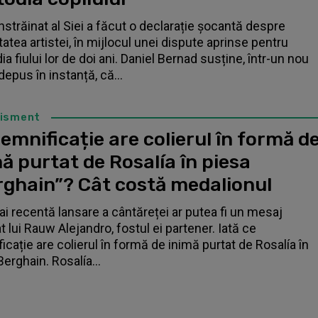
înstrăinat al Siei a făcut o declarație șocantă despre
tatea artistei, în mijlocul unei dispute aprinse pentru
a fiului lor de doi ani. Daniel Bernad susține, într-un nou
depus în instanță, că...
tisment
emnificație are colierul în formă d
ă purtat de Rosalía în piesa
rghain”? Cât costă medalionul
i recentă lansare a cântăreței ar putea fi un mesaj
t lui Rauw Alejandro, fostul ei partener. Iată ce
icație are colierul în formă de inimă purtat de Rosalía în
Berghain. Rosalía...