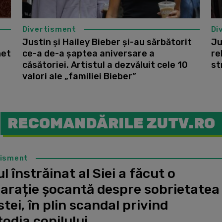
Divertisment
Di
Justin și Hailey Bieber și-au sărbătorit
Ju
het
ce-a de-a șaptea aniversare a
re
căsătoriei. Artistul a dezvăluit cele 10
st
valori ale „familiei Bieber”
RECOMANDĂRILE ZUTV.RO
tisment
l înstrăinat al Siei a făcut o
larație șocantă despre sobrietatea
stei, în plin scandal privind
odia copilului