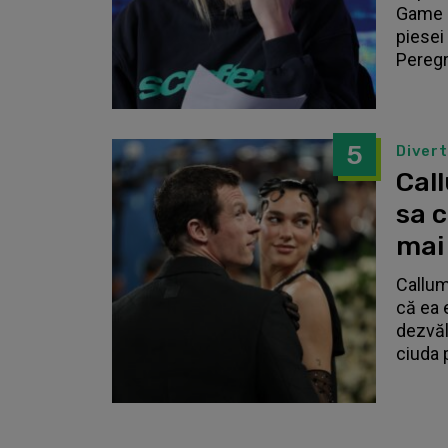
Game o
piesei 
Peregri
5
Diver
Call
sa 
mai
Callum
că ea 
dezvălu
ciuda 