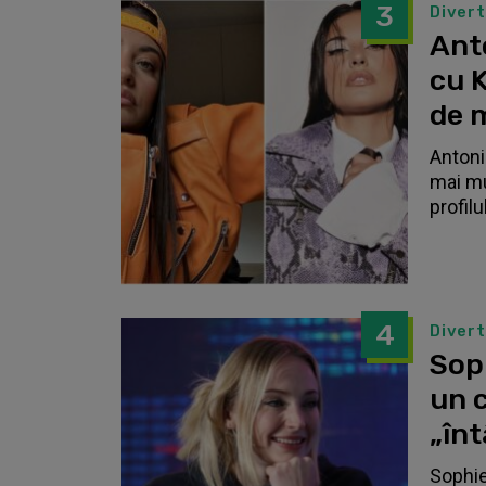
3
Diver
Anto
cu K
de 
Antonia
mai mu
profilu
4
Diver
Sop
un c
„înt
Sophie