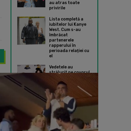
au atras toate
privirile
Lista completă a
iubitelor lui Kanye
West. Cum s-au
îmbrăcat
partenerele
rapperului în
perioada relației cu
el
Vedetele au
strălucit pe covorul
des a dezvăluit că se simte „mai bine” pe măsură ce înaintează î
Camila Cabello a sp
roșu de la Premiile
Grammy 2024. Ce
ținute speciale au
ales Taylor Swift și
Dua Lipa