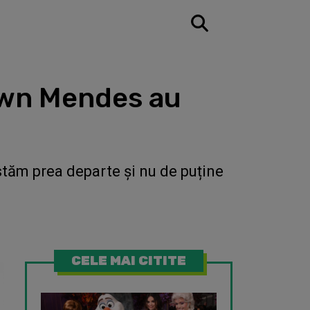
awn Mendes au
stăm prea departe și nu de puține
CELE MAI CITITE