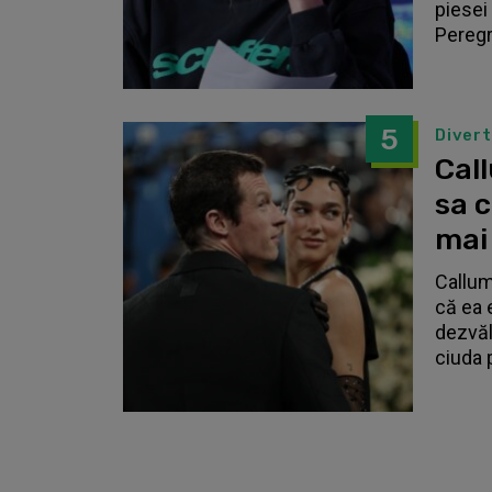
piesei 
Peregri
5
Diver
Call
sa 
mai
Callum
că ea 
dezvălu
ciuda 