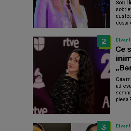
Soțul 
sobrie
custodi
dosar 
2
Diver
Ce s
inim
„Be
Cea ma
adresa
semnif
piesa 
3
Diver