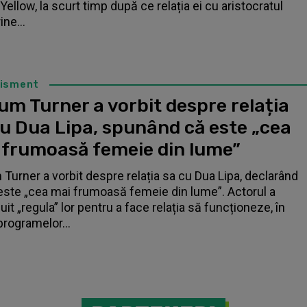
Yellow, la scurt timp după ce relația ei cu aristocratul
ne...
tisment
um Turner a vorbit despre relația
cu Dua Lipa, spunând că este „cea
 frumoasă femeie din lume”
 Turner a vorbit despre relația sa cu Dua Lipa, declarând
este „cea mai frumoasă femeie din lume”. Actorul a
it „regula” lor pentru a face relația să funcționeze, în
programelor...