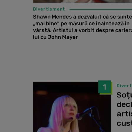
Divertisment
Shawn Mendes a dezvăluit că se simt
„mai bine” pe măsură ce înaintează în
vârstă. Artistul a vorbit despre carier
lui cu John Mayer
1
Diver
Soțu
dec
arti
cust