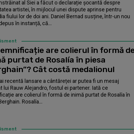
înstrăinat al Siei a făcut o declarație șocantă despre
tatea artistei, în mijlocul unei dispute aprinse pentru
a fiului lor de doi ani. Daniel Bernad susține, într-un nou
depus în instanță, că...
tisment
emnificație are colierul în formă d
ă purtat de Rosalía în piesa
rghain”? Cât costă medalionul
i recentă lansare a cântăreței ar putea fi un mesaj
t lui Rauw Alejandro, fostul ei partener. Iată ce
icație are colierul în formă de inimă purtat de Rosalía în
Berghain. Rosalía...
tisment