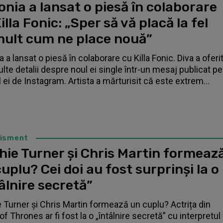
nia a lansat o piesă în colaborare
illa Fonic: „Sper să vă placă la fel
mult cum ne place nouă”
 a lansat o piesă în colaborare cu Killa Fonic. Diva a oferi
lte detalii despre noul ei single într-un mesaj publicat pe
l ei de Instagram. Artista a mărturisit că este extrem...
tisment
hie Turner și Chris Martin formeaz
uplu? Cei doi au fost surprinși la o
âlnire secretă”
 Turner și Chris Martin formează un cuplu? Actrița din
f Thrones ar fi fost la o „întâlnire secretă” cu interpretul