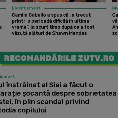
Divertisment
Di
e
Camila Cabello a spus că „a trecut
Ca
printr-o perioadă dificilă în ultima
vă
a
vreme”, la scurt timp după ce a fost
Am
văzută alături de Shawn Mendes
sc
RECOMANDĂRILE ZUTV.RO
tisment
l înstrăinat al Siei a făcut o
larație șocantă despre sobrietatea
stei, în plin scandal privind
odia copilului