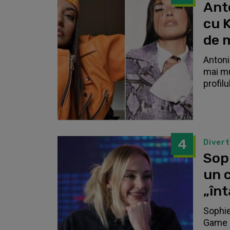
Anto
cu K
de 
Antonia
mai mu
profilu
4
Diver
Sop
un c
„înt
Sophie
Game o