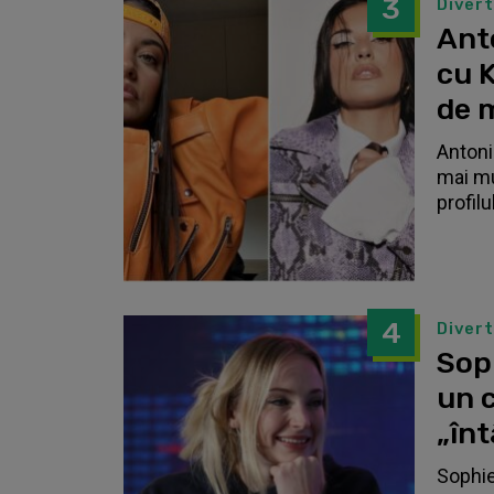
3
Diver
Anto
cu K
de 
Antonia
mai mu
profilu
4
Diver
Sop
un c
„înt
Sophie