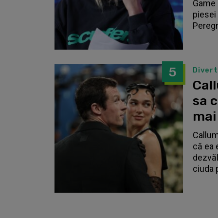
Game o
piesei 
Peregri
5
Diver
Call
sa 
mai
Callum
că ea 
dezvălu
ciuda 