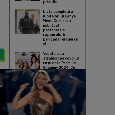
privirile
Lista completă a
iubitelor lui Kanye
West. Cum s-au
îmbrăcat
partenerele
rapperului în
perioada relației cu
el
Vedetele au
strălucit pe covorul
roșu de la Premiile
Grammy 2024. Ce
vorbit despre „Armonie”, viitorul său spectacol de la Sala Palatul
Adele le-a transmis 
ținute speciale au
ales Taylor Swift și
Dua Lipa