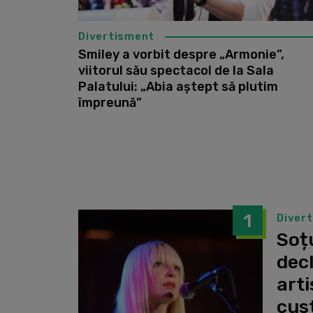
Divertisment
Smiley a vorbit despre „Armonie”,
viitorul său spectacol de la Sala
Palatului: „Abia aștept să plutim
împreună”
1
Diver
Soțu
dec
arti
cust