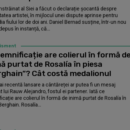
înstrăinat al Siei a făcut o declarație șocantă despre
tatea artistei, în mijlocul unei dispute aprinse pentru
a fiului lor de doi ani. Daniel Bernad susține, într-un nou
depus în instanță, că...
tisment
emnificație are colierul în formă d
ă purtat de Rosalía în piesa
rghain”? Cât costă medalionul
i recentă lansare a cântăreței ar putea fi un mesaj
t lui Rauw Alejandro, fostul ei partener. Iată ce
icație are colierul în formă de inimă purtat de Rosalía în
Berghain. Rosalía...