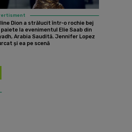
vertisment
line Dion a strălucit într-o rochie bej
 paiete la evenimentul Elie Saab din
yadh, Arabia Saudită. Jennifer Lopez
urcat și ea pe scenă