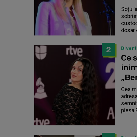
Soțul 
sobrie
custodi
dosar 
2
Diver
Ce s
inim
„Be
Cea ma
adresa
semnif
piesa 