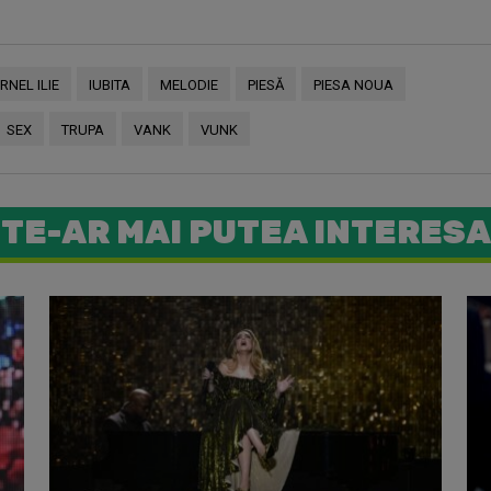
RNEL ILIE
IUBITA
MELODIE
PIESĂ
PIESA NOUA
SEX
TRUPA
VANK
VUNK
TE-AR MAI PUTEA INTERESA
Smiley a 