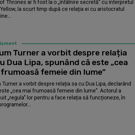
f Thrones ar fi fost la o „întâlnire secretă” cu interpretul
Yellow, la scurt timp după ce relația ei cu aristocratul
ne...
tisment
um Turner a vorbit despre relația
cu Dua Lipa, spunând că este „cea
 frumoasă femeie din lume”
 Turner a vorbit despre relația sa cu Dua Lipa, declarând
este „cea mai frumoasă femeie din lume”. Actorul a
it „regula” lor pentru a face relația să funcționeze, în
programelor...