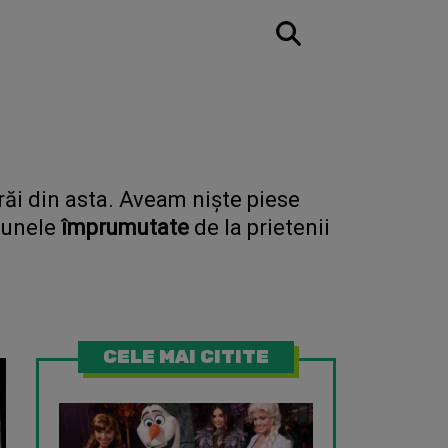
răi din asta. Aveam niște piese
r unele
împrumutate
de la prietenii
CELE MAI CITITE