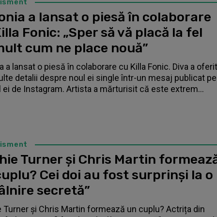
tisment
nia a lansat o piesă în colaborare
illa Fonic: „Sper să vă placă la fel
mult cum ne place nouă”
 a lansat o piesă în colaborare cu Killa Fonic. Diva a oferi
lte detalii despre noul ei single într-un mesaj publicat pe
l ei de Instagram. Artista a mărturisit că este extrem...
tisment
hie Turner și Chris Martin formeaz
uplu? Cei doi au fost surprinși la o
âlnire secretă”
 Turner și Chris Martin formează un cuplu? Actrița din