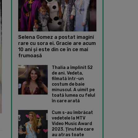
Selena Gomez a postat imagini
rare cu sora ei. Gracie are acum
10 ani și este din ce în ce mai
frumoasă
Thalia a împlinit 52
de ani. Vedeta,
filmată într-un
costum de baie
minuscul. A uimit pe
toată lumea cu felul
în care arată
Cum s-au îmbrăcat
vedetele la MTV
Video Music Award
2023. Ținutele care
au atras toate