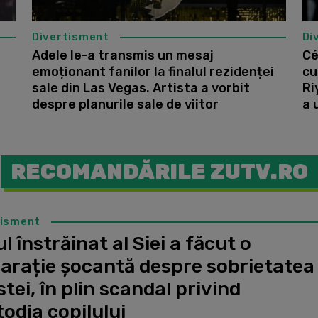
Divertisment
Di
Adele le-a transmis un mesaj
Cé
emoționant fanilor la finalul rezidenței
cu
sale din Las Vegas. Artista a vorbit
Ri
despre planurile sale de viitor
a 
RECOMANDĂRILE ZUTV.RO
tisment
l înstrăinat al Siei a făcut o
larație șocantă despre sobrietatea
stei, în plin scandal privind
odia copilului