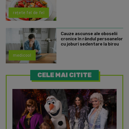
rețete fel de fel
Cauze ascunse ale oboselii
cronice în rândul persoanelor
cu joburi sedentare la birou
medicool
CELE MAI CITITE