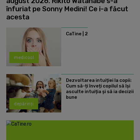
august 2026. Rikito Watanabe s-a
înfuriat pe Sonny Medini! Ce i-a făcut
acesta
CaTine | 2
medicool
Dezvoltarea intuiției la copii:
Cum să-ți înveți copilul să își
asculte intuiția și să ia decizii
bune
depărinți