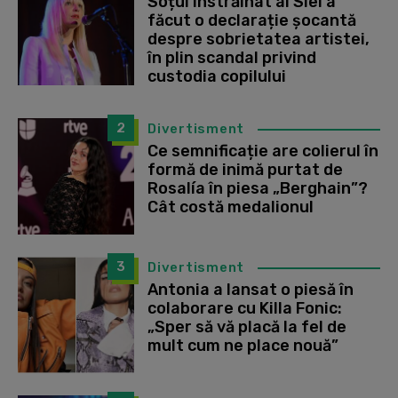
Soțul înstrăinat al Siei a
făcut o declarație șocantă
despre sobrietatea artistei,
în plin scandal privind
custodia copilului
2
Divertisment
Ce semnificație are colierul în
formă de inimă purtat de
Rosalía în piesa „Berghain”?
Cât costă medalionul
3
Divertisment
Antonia a lansat o piesă în
colaborare cu Killa Fonic:
„Sper să vă placă la fel de
mult cum ne place nouă”