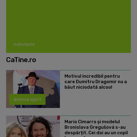
hellotaste
CaTine.ro
Motivul incredibil pentru
care Dumitru Dragomir nu a
băut niciodată alcool
antena sport
Mario Cimarro și modelul
Bronislava Gregušová s-au
despărțit. Cei doi au un copil