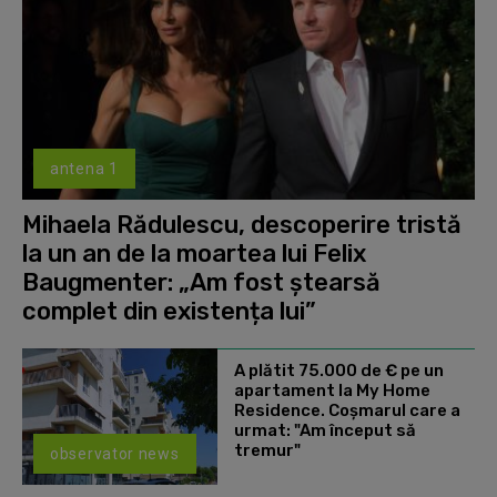
antena 1
Mihaela Rădulescu, descoperire tristă
la un an de la moartea lui Felix
Baugmenter: „Am fost ștearsă
complet din existența lui”
A plătit 75.000 de € pe un
apartament la My Home
Residence. Coşmarul care a
urmat: "Am început să
tremur"
observator news