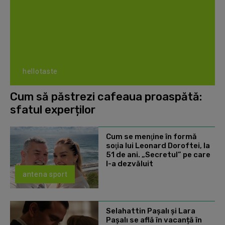
hellotaste
Cum să păstrezi cafeaua proaspătă:
sfatul experților
Cum se menţine în formă
soţia lui Leonard Doroftei, la
51 de ani. „Secretul” pe care
l-a dezvăluit
antena sport
Selahattin Paşalı și Lara
Paşalı se află în vacanță în