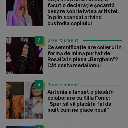
făcut o declarație șocantă
despre sobrietatea artistei,
în plin scandal privind
custodia copilului
2
Divertisment
Ce semnificație are colierul în
formă de inimă purtat de
Rosalía în piesa „Berghain”?
Cât costă medalionul
3
Divertisment
Antonia a lansat o piesă în
colaborare cu Killa Fonic:
„Sper să vă placă la fel de
mult cum ne place nouă”