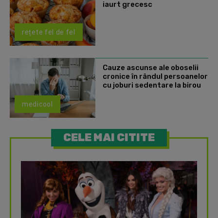
iaurt grecesc
rețete fel de fel
Cauze ascunse ale oboselii
cronice în rândul persoanelor
cu joburi sedentare la birou
medicool
CELE MAI CITITE