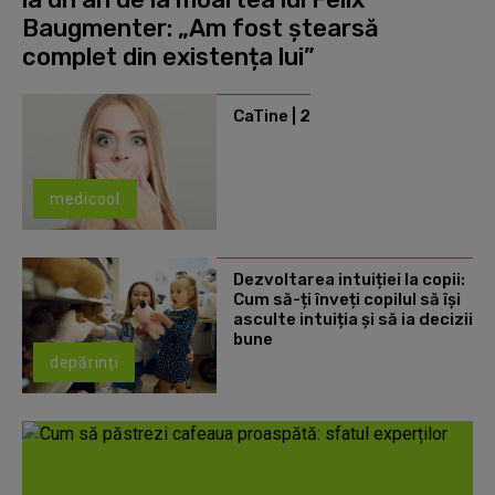
Baugmenter: „Am fost ștearsă
complet din existența lui”
CaTine | 2
medicool
Dezvoltarea intuiției la copii:
Cum să-ți înveți copilul să își
asculte intuiția și să ia decizii
bune
depărinți