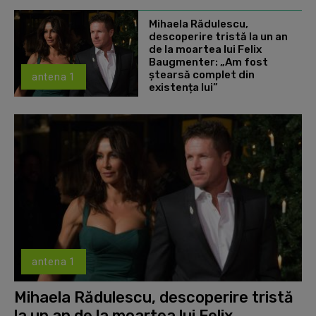
Mihaela Rădulescu,
descoperire tristă la un an
de la moartea lui Felix
Baugmenter: „Am fost
ștearsă complet din
antena 1
existența lui”
antena 1
Mihaela Rădulescu, descoperire tristă
la un an de la moartea lui Felix