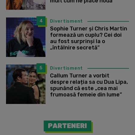
mult cum ne place nouă”
4
Divertisment
Sophie Turner și Chris Martin
formează un cuplu? Cei doi
au fost surprinși la o
„întâlnire secretă”
5
Divertisment
Callum Turner a vorbit
despre relația sa cu Dua Lipa,
spunând că este „cea mai
frumoasă femeie din lume”
PARTENERI