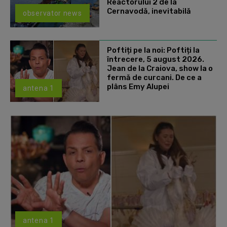
Reactorului 2 de la
Cernavodă, inevitabilă
observator news
Poftiți pe la noi: Poftiți la
întrecere, 5 august 2026.
Jean de la Craiova, show la o
fermă de curcani. De ce a
plâns Emy Alupei
antena 1
antena 1