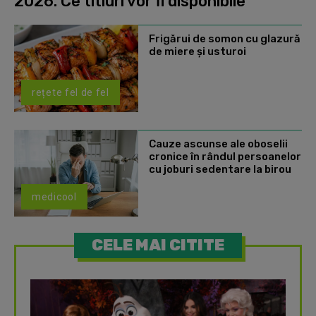
2026. Ce titluri vor fi disponibile
Frigărui de somon cu glazură
de miere și usturoi
rețete fel de fel
Cauze ascunse ale oboselii
cronice în rândul persoanelor
cu joburi sedentare la birou
medicool
CELE MAI CITITE