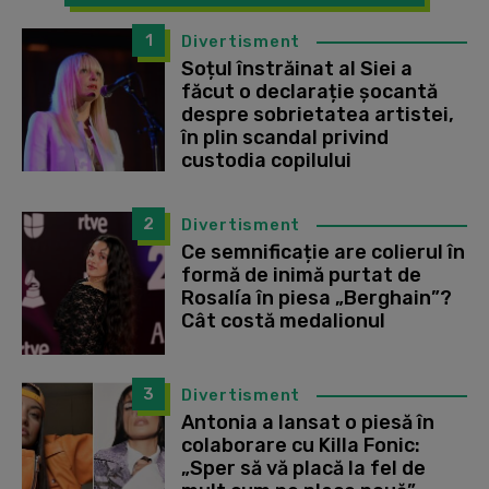
1
Divertisment
Soțul înstrăinat al Siei a
făcut o declarație șocantă
despre sobrietatea artistei,
în plin scandal privind
custodia copilului
2
Divertisment
Ce semnificație are colierul în
formă de inimă purtat de
Rosalía în piesa „Berghain”?
Cât costă medalionul
3
Divertisment
Antonia a lansat o piesă în
colaborare cu Killa Fonic:
„Sper să vă placă la fel de