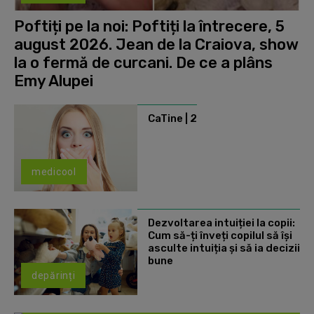
Poftiți pe la noi: Poftiți la întrecere, 5
august 2026. Jean de la Craiova, show
la o fermă de curcani. De ce a plâns
Emy Alupei
CaTine | 2
medicool
Dezvoltarea intuiției la copii:
Cum să-ți înveți copilul să își
asculte intuiția și să ia decizii
bune
depărinți